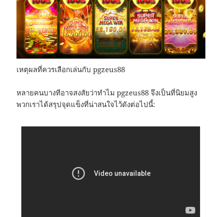
เหตุผลที่ควรเลือกเล่นกับ pgzeus88
หลายคนบางทีอาจสงสัยว่าทำไม pgzeus88 จึงเป็นที่นิยมสูง
พวกเราได้สรุปจุดแข็งที่น่าสนใจไว้ดังต่อไปนี้: