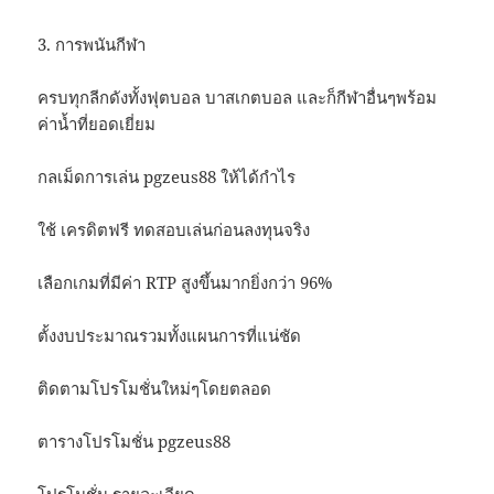
3. การพนันกีฬา
ครบทุกลีกดังทั้งฟุตบอล บาสเกตบอล และก็กีฬาอื่นๆพร้อม
ค่าน้ำที่ยอดเยี่ยม
กลเม็ดการเล่น pgzeus88 ให้ได้กำไร
ใช้ เครดิตฟรี ทดสอบเล่นก่อนลงทุนจริง
เลือกเกมที่มีค่า RTP สูงขึ้นมากยิ่งกว่า 96%
ตั้งงบประมาณรวมทั้งแผนการที่แน่ชัด
ติดตามโปรโมชั่นใหม่ๆโดยตลอด
ตารางโปรโมชั่น pgzeus88
โปรโมชั่น รายละเอียด