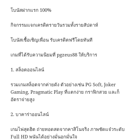
โบนัสฝากแรก 100%
กิจกรรมแจกเครดิตรายวันรวมทั้งรายสัปดาห์
โบนัสเชื้อเชิญเพื่อน รับเครดิตฟรีโดยทันที
เกมที่ได้รับความนิยมที่ pgzeus88 ให้บริการ
1. สล็อตออนไลน์
รวมเกมสล็อตจากค่ายดัง ตัวอย่างเช่น PG Soft, Joker
Gaming, Pragmatic Play ที่แตกง่าย กราฟิกสวย และก็
อัตราจ่ายสูง
2. บาคาร่าออนไลน์
เกมไพ่สุดฮิต ถ่ายทอดสดจากคาสิโนจริง ภาพชัดแจ๋วระดับ
Full HD พนันได้อย่างมั่นอกมั่นใจ