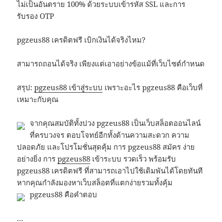
ไม่เป็นอันตราย 100% ด้วยระบบเข้ารหัส SSL และการ
รับรอง OTP
pgzeus88 เครดิตฟรี เบิกเงินได้จริงไหม?
สามารถถอนได้จริง เพียงแต่เอาอย่างข้อแม้ที่เว็บไซต์กำหนด
สรุป:
pgzeus88 เข้าสู่ระบบ
เพราะอะไร pgzeus88 คือเว็บที่
เหมาะกับคุณ
จากคุณสมบัติทั้งปวง pgzeus88 เป็นเว็บสล็อตออนไลน์
ที่ครบวงจร ตอบโจทย์อีกทั้งด้านความสะดวก ความ
ปลอดภัย และโปรโมชั่นสุดคุ้ม การ pgzeus88 สมัคร ง่าย
อย่างยิ่ง การ
pgzeus88
เข้าระบบ รวดเร็ว พร้อมรับ
pgzeus88 เครดิตฟรี ที่สามารถเอาไปใช้เดิมพันได้โดยทันที
หากคุณกำลังมองหาเว็บสล็อตที่แตกง่ายรวมทั้งคุ้ม
pgzeus88 คือคำตอบ
…