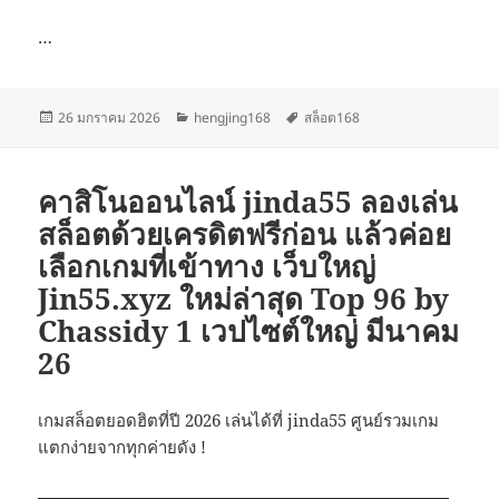
…
เขียน
หมวด
ป้าย
26 มกราคม 2026
hengjing168
สล็อต168
เมื่อ
หมู่
กำกับ
คาสิโนออนไลน์ jinda55 ลองเล่น
สล็อตด้วยเครดิตฟรีก่อน แล้วค่อย
เลือกเกมที่เข้าทาง เว็บใหญ่
Jin55.xyz ใหม่ล่าสุด Top 96 by
Chassidy 1 เวปไซต์ใหญ่ มีนาคม
26
เกมสล็อตยอดฮิตที่ปี 2026 เล่นได้ที่ jinda55 ศูนย์รวมเกม
แตกง่ายจากทุกค่ายดัง !