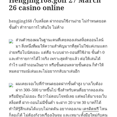
Hengjing168.golf 27 March
26 casino online
hengjing168 เว็บสล็อต ฝากถอนใช้งานง่าย ไม่กำหนดยอด
ขั้นต่ำ ทำรายการไวทันใจ ไม่ค้าง
ส่วนตัวของผมในฐานะคนที่เคยลองเล่นสล็อตออนไลน์
มา สิ่งหนึ่งที่ผมให้ความสำคัญมากที่สุดไม่ใช่แค่เกมแตก
ง่ายหรือโบนัสเยอะ แต่คือ ระบบฝาก-ถอนที่ใช้ง่าย ขั้นต่ำ 0
และทำรายการได้ไวจริง เพราะสุดท้ายแล้ว ต่อให้เล่นได้
กำไร แต่ถ้าถอนเงินยาก หรือขั้นตอนหลายขั้นตอน ก็ทำให้
หมดอารมณ์เล่นและไม่อยากกลับมาเล่นอีก
ผมเคยเจอเว็บที่กำหนดยอดฝากขั้นต่ำสูง บางเว็บต้อง
ฝาก 300–500 บาทขึ้นไป ซึ่งสำหรับคนที่อยากลองเล่น
หรือมีทุนไม่เยอะ ถือว่าไม่ตอบโจทย์เลย แต่พอได้มาเจอเว็บ
สล็อตที่ ฝาก-ถอนไม่มีขั้นต่ำ จะฝาก 20 บาท 30 บาทก็ได้
ทำให้รู้สึกเล่นได้แบบไม่กดดัน อยากลองเกม
เครดิตฟรี
ไหน
ก็ลองได้ ไม่ต้องกังวลเรื่องเงินจม และเหมาะทั้งมือใหม่กับคน