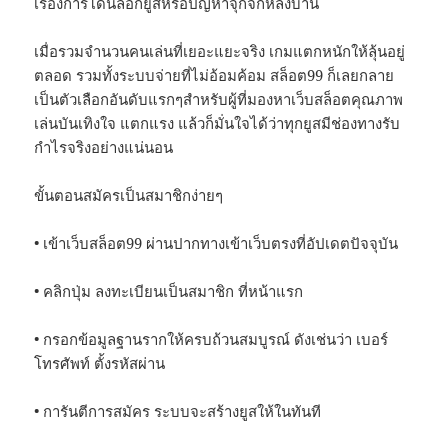
เรื่องการโดนล็อกยูสหรือปัญหาจุกจิกหลังบ้าน
เมื่อรวมจำนวนคนเล่นที่เยอะแยะจริง เกมแตกหนักให้ลุ้นอยู่
ตลอด รวมทั้งระบบจ่ายที่ไม่อ้อมค้อม สล็อต99 ก็เลยกลาย
เป็นตัวเลือกอันดับแรกๆสำหรับผู้ที่มองหาเว็บสล็อตคุณภาพ
เล่นบันเทิงใจ แตกแรง แล้วก็มั่นใจได้ว่าทุกยูสมีช่องทางรับ
กำไรจริงอย่างแน่นอน
ขั้นตอนสมัครเป็นสมาชิกง่ายๆ
• เข้าเว็บสล็อต99 ผ่านปากทางเข้าเว็บตรงที่อัปเดตปัจจุบัน
• คลิกปุ่ม ลงทะเบียนเป็นสมาชิก ที่หน้าแรก
• กรอกข้อมูลฐานรากให้ครบถ้วนสมบูรณ์ ดังเช่นว่า เบอร์
โทรศัพท์ ตั้งรหัสผ่าน
• การันตีการสมัคร ระบบจะสร้างยูสให้ในทันที