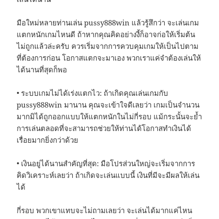
มือใหม่หลายท่านเล่น pussy888win แล้วรู้สึกว่า จะเล่นเกม
แตกหนักเกมไหนดี ถ้าหากคุณคิดอย่างงี้ก็อาจก่อให้เริ่มต้น
ไม่ถูกแล้วล่ะครับ ควรเริ่มจากการควบคุมเกมให้เป็นไปตาม
ที่ต้องการก่อน โอกาสแตกจะมาเอง พวกเราแค่จำต้องเล่นให้
ได้นานที่สุดก็พอ
• ระบบเกมไม่ได้เร่งแตกไว: ถ้าเกิดคุณเล่นเกมกับ
pussy888win มานาน คุณจะเข้าใจดีเลยว่า เกมเป็นจำนวน
มากมิได้ถูกออกแบบให้แตกหนักในไม่กี่รอบ แม้กระนั้นจะย้ำ
การเล่นตลอดที่จะสามารถช่วยให้ท่านได้โอกาสทำเงินได้
เรื่อยมากยิ่งกว่าด้วย
• เงินอยู่ได้นานสำคัญที่สุด: มือโปรส่วนใหญ่จะเริ่มจากการ
คิดวิเคราะห์เลยว่า ถ้าเกิดจะเล่นแบบนี้ เงินที่มีจะมีผลให้เล่น
ได้
กี่รอบ พวกเขาแทบจะไม่ถามเลยว่า จะเล่นได้มากแค่ไหน