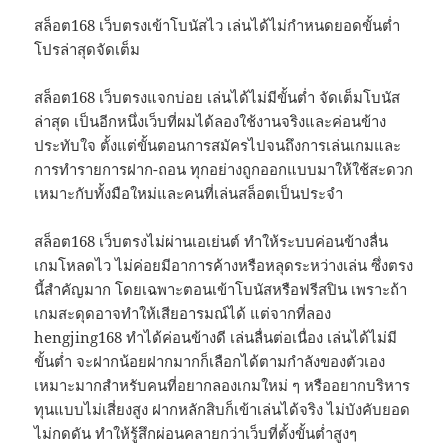
สล็อต168 เว็บตรงเข้าโบนัสไว เล่นได้ไม่กำหนดยอดขั้นต่ำ
โปรล่าสุดจัดเต็ม
สล็อต168 เว็บตรงแจกบ่อย เล่นได้ไม่มีขั้นต่ำ จัดเต็มโบนัส
ล่าสุด เป็นอีกหนึ่งเว็บที่ผมได้ลองใช้งานจริงและค่อนข้าง
ประทับใจ ตั้งแต่ขั้นตอนการสมัครไปจนถึงการเล่นเกมและ
การทำรายการฝาก-ถอน ทุกอย่างถูกออกแบบมาให้ใช้สะดวก
เหมาะกับทั้งมือใหม่และคนที่เล่นสล็อตเป็นประจำ
สล็อต168 เว็บตรงไม่ผ่านเอเย่นต์ ทำให้ระบบค่อนข้างลื่น
เกมโหลดไว ไม่ค่อยมีอาการค้างหรือหลุดระหว่างเล่น ซึ่งตรง
นี้สำคัญมาก โดยเฉพาะตอนเข้าโบนัสหรือฟรีสปิน เพราะถ้า
เกมสะดุดอาจทำให้เสียอารมณ์ได้ แต่จากที่ลอง
hengjing168 ทำได้ค่อนข้างดี เล่นลื่นต่อเนื่อง เล่นได้ไม่มี
ขั้นต่ำ จะฝากน้อยฝากมากก็เลือกได้ตามกำลังของตัวเอง
เหมาะมากสำหรับคนที่อยากลองเกมใหม่ ๆ หรืออยากบริหาร
ทุนแบบไม่เสี่ยงสูง ฝากหลักสิบก็เข้าเล่นได้จริง ไม่บังคับยอด
ไม่กดดัน ทำให้รู้สึกผ่อนคลายกว่าเว็บที่ตั้งขั้นต่ำสูงๆ