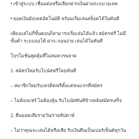
• เข้าสู่ระบบ เชื่อมต่อหรือเลือกฝากเงินผ่านระบบวอเลท
• ยอดเงินอัปเดตอัตโนมัติ พร้อมเริ่มเล่นสล็อตได้ในทันที
เพียงแค่ไม่กี่ขั้นตอนก็สามารถเริ่มเล่นได้แล้ว สมัครฟรี ไม่มี
ขั้นต่ำ ระบบออโต้ ฝาก–ถอนง่าย เล่นได้ในทันที
โปรโมชั่นสุดคุ้มที่ไม่สมควรพลาด
1. สมัครใหม่รับโบนัสฟรีโดยทันที
– สมาชิกใหม่รับเครดิตฟรีตั้งแต่หนแรกที่สมัคร
– ไม่ต้องแชร์ ไม่ต้องลุ้น รับโบนัสทันทีข้างหลังสมัครเสร็จ
2. คืนยอดเสียรายวัน/รายสัปดาห์
– ไม่ว่าคุณจะเล่นได้หรือเสีย รับเงินคืนเป็นเปอร์เซ็นต์ทุกวัน