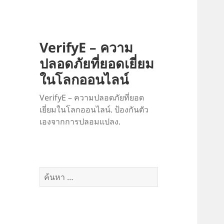
VerifyE – ความ
ปลอดภัยที่ยอดเยี่ยม
ในโลกออนไลน์
VerifyE – ความปลอดภัยที่ยอด
เยี่ยมในโลกออนไลน์. ป้องกันตัว
เองจากการปลอมแปลง.
ค้นหา
สำหรับ: