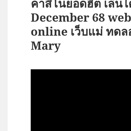
คาสิโนยอดฮิต เล่นได
December 68 web 
online เว็บแม่ ทดล
Mary