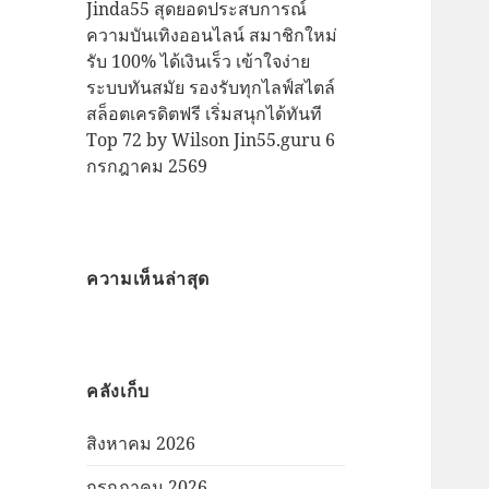
Jinda55 สุดยอดประสบการณ์
ความบันเทิงออนไลน์ สมาชิกใหม่
รับ 100% ได้เงินเร็ว เข้าใจง่าย
ระบบทันสมัย รองรับทุกไลฟ์สไตล์
สล็อตเครดิตฟรี เริ่มสนุกได้ทันที
Top 72 by Wilson Jin55.guru 6
กรกฎาคม 2569
ความเห็นล่าสุด
คลังเก็บ
สิงหาคม 2026
กรกฎาคม 2026