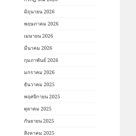
มิถุนายน 2026
พฤษภาคม 2026
เมษายน 2026
มีนาคม 2026
กุมภาพันธ์ 2026
มกราคม 2026
ธันวาคม 2025
พฤศจิกายน 2025
ตุลาคม 2025
กันยายน 2025
สิงหาคม 2025