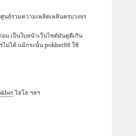
ือ ศูนย์รวมความเพลิดเพลินครบวงจร
อน เป็นใบหน้าเว็บไซต์มันดูดีเกิน
รไม่ได้ แม้กระนั้น pokbet88 ใช้
okbet
ไฮโล ฯลฯ