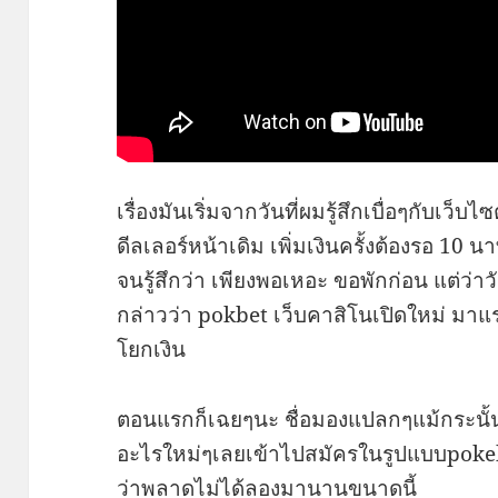
เรื่องมันเริ่มจากวันที่ผมรู้สึกเบื่อๆกับเว็บไ
ดีลเลอร์หน้าเดิม เพิ่มเงินครั้งต้องรอ 10 น
จนรู้สึกว่า เพียงพอเหอะ ขอพักก่อน แต่ว่าวัน
กล่าวว่า pokbet เว็บคาสิโนเปิดใหม่ มาแร
โยกเงิน
ตอนแรกก็เฉยๆนะ ชื่อมองแปลกๆแม้กระนั้
อะไรใหม่ๆเลยเข้าไปสมัครในรูปแบบpoke
ว่าพลาดไม่ได้ลองมานานขนาดนี้