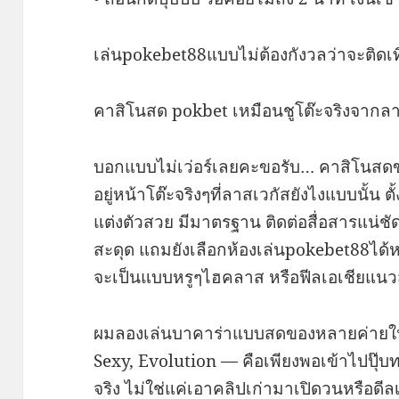
เล่นpokebet88แบบไม่ต้องกังวลว่าจะติด
คาสิโนสด pokbet เหมือนชูโต๊ะจริงจากล
บอกแบบไม่เว่อร์เลยคะขอรับ… คาสิโนสดขอ
อยู่หน้าโต๊ะจริงๆที่ลาสเวกัสยังไงแบบนั้น ต
แต่งตัวสวย มีมาตรฐาน ติดต่อสื่อสารแน่ช
สะดุด แถมยังเลือกห้องเล่นpokebet88ได้
จะเป็นแบบหรูๆไฮคลาส หรือฟีลเอเชียแน
ผมลองเล่นบาคาร่าแบบสดของหลายค่ายใน 
Sexy, Evolution — คือเพียงพอเข้าไปปุ
จริง ไม่ใช่แค่เอาคลิปเก่ามาเปิดวนหรือดี