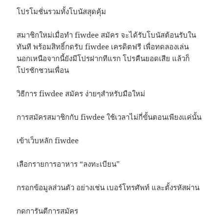
โปรโมชั่นรวมทั้งโบนัสสุดคุ้ม
สมาชิกใหม่เมื่อทำ fiwdee สมัคร จะได้รับโบนัสต้อนรับใน
ทันที พร้อมสิทธิ์กดรับ fiwdee เครดิตฟรี เพื่อทดลองเล่น
นอกเหนือจากนี้ยังมีโปรฝากทีแรก โปรคืนยอดเสีย แล้วก็
โปรชักชวนเพื่อน
วิธีการ fiwdee สมัคร ง่ายๆสำหรับมือใหม่
การสมัครสมาชิกกับ fiwdee ใช้เวลาไม่กี่ขั้นตอนเพียงแค่นั้น
เข้าเว็บหลัก fiwdee
เลือกรายการอาหาร “ลงทะเบียน”
กรอกข้อมูลส่วนตัว อย่างเช่น เบอร์โทรศัพท์ และตั้งรหัสผ่าน
กดการันตีการสมัคร