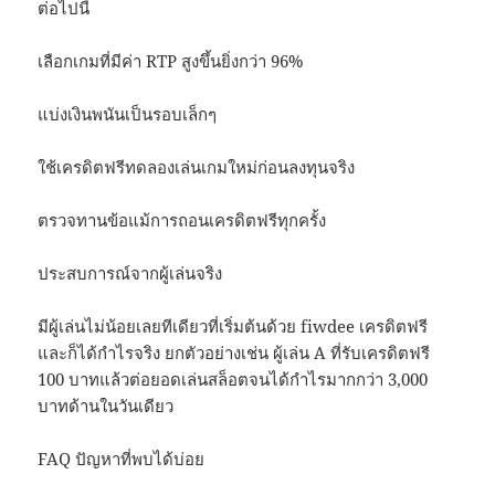
ต่อไปนี้
เลือกเกมที่มีค่า RTP สูงขึ้นยิ่งกว่า 96%
แบ่งเงินพนันเป็นรอบเล็กๆ
ใช้เครดิตฟรีทดลองเล่นเกมใหม่ก่อนลงทุนจริง
ตรวจทานข้อแม้การถอนเครดิตฟรีทุกครั้ง
ประสบการณ์จากผู้เล่นจริง
มีผู้เล่นไม่น้อยเลยทีเดียวที่เริ่มต้นด้วย fiwdee เครดิตฟรี
และก็ได้กำไรจริง ยกตัวอย่างเช่น ผู้เล่น A ที่รับเครดิตฟรี
100 บาทแล้วต่อยอดเล่นสล็อตจนได้กำไรมากกว่า 3,000
บาทด้านในวันเดียว
FAQ ปัญหาที่พบได้บ่อย