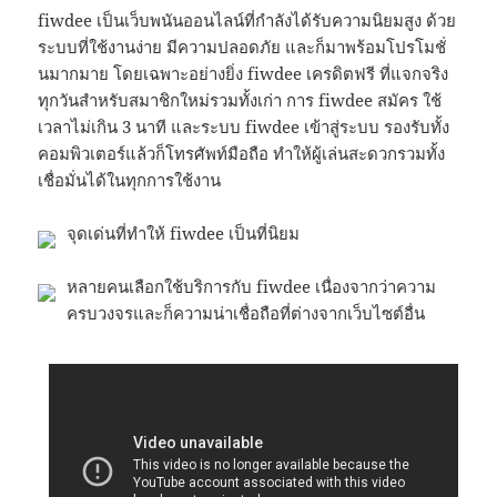
fiwdee เป็นเว็บพนันออนไลน์ที่กำลังได้รับความนิยมสูง ด้วย
ระบบที่ใช้งานง่าย มีความปลอดภัย และก็มาพร้อมโปรโมชั่
นมากมาย โดยเฉพาะอย่างยิ่ง fiwdee เครดิตฟรี ที่แจกจริง
ทุกวันสำหรับสมาชิกใหม่รวมทั้งเก่า การ fiwdee สมัคร ใช้
เวลาไม่เกิน 3 นาที และระบบ fiwdee เข้าสู่ระบบ รองรับทั้ง
คอมพิวเตอร์แล้วก็โทรศัพท์มือถือ ทำให้ผู้เล่นสะดวกรวมทั้ง
เชื่อมั่นได้ในทุกการใช้งาน
จุดเด่นที่ทำให้ fiwdee เป็นที่นิยม
หลายคนเลือกใช้บริการกับ fiwdee เนื่องจากว่าความ
ครบวงจรและก็ความน่าเชื่อถือที่ต่างจากเว็บไซต์อื่น