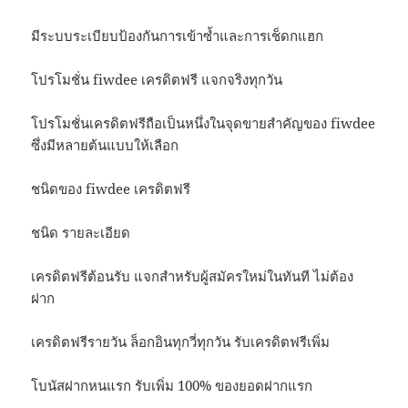
มีระบบระเบียบป้องกันการเข้าซ้ำและการเช็ดกแฮก
โปรโมชั่น fiwdee เครดิตฟรี แจกจริงทุกวัน
โปรโมชั่นเครดิตฟรีถือเป็นหนึ่งในจุดขายสำคัญของ fiwdee
ซึ่งมีหลายต้นแบบให้เลือก
ชนิดของ fiwdee เครดิตฟรี
ชนิด รายละเอียด
เครดิตฟรีต้อนรับ แจกสำหรับผู้สมัครใหม่ในทันที ไม่ต้อง
ฝาก
เครดิตฟรีรายวัน ล็อกอินทุกวี่ทุกวัน รับเครดิตฟรีเพิ่ม
โบนัสฝากหนแรก รับเพิ่ม 100% ของยอดฝากแรก