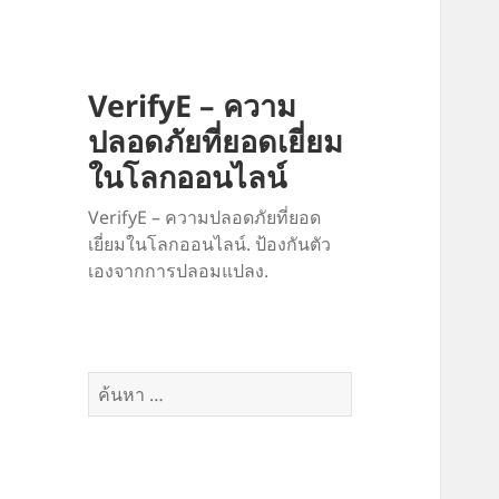
VerifyE – ความ
ปลอดภัยที่ยอดเยี่ยม
ในโลกออนไลน์
VerifyE – ความปลอดภัยที่ยอด
เยี่ยมในโลกออนไลน์. ป้องกันตัว
เองจากการปลอมแปลง.
ค้นหา
สำหรับ: