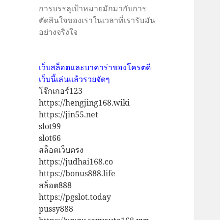
การบรรลุเป้าหมายมักมากับการ
ตัดสินใจของเราในเวลาที่เรารับมัน
อย่างจริงใจ
เว็บสล็อตและบาคาร่าของโครตดี
เว็บนี้เล่นแล้วรวยจัดๆ
โจ๊กเกอร์123
https://hengjing168.wiki
https://jin55.net
slot99
slot66
สล็อตเว็บตรง
https://judhai168.co
https://bonus888.life
สล็อต888
https://pgslot.today
pussy888