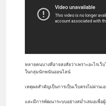
หลายคนบางทีอาจสงสัยว่าเพราะอะไรเว็บไซต
ในกลุ่มนักพนันออนไลน์
เหตุผลสำคัญเป็นการเป็นเว็บตรงไม่ผ่านเอ
และมีการพัฒนาระบบอย่างสม่ำเสมอเพื่อผู้