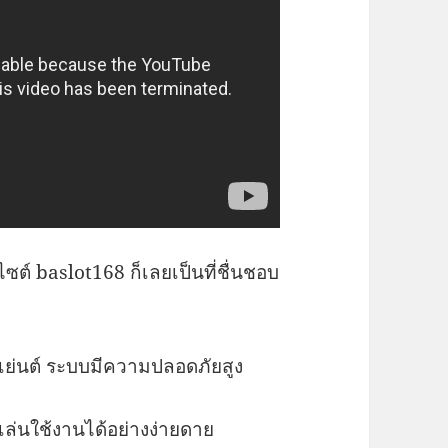
์ baslot168 ก็เลยเป็นที่ชื่นชอบ
เย่นต์ ระบบมีความปลอดภัยสูง
เล่นใช้งานได้อย่างง่ายดาย