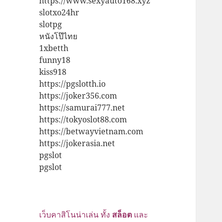
https://www.sexyauto168.xyz
slotxo24hr
slotpg
หนังโป๊ไทย
1xbetth
funny18
kiss918
https://pgslotth.io
https://joker356.com
https://samurai777.net
https://tokyoslot88.com
https://betwayvietnam.com
https://jokerasia.net
pgslot
pgslot
เว็บคาสิโนน่าเล่น ทั้ง
สล็อต
และ