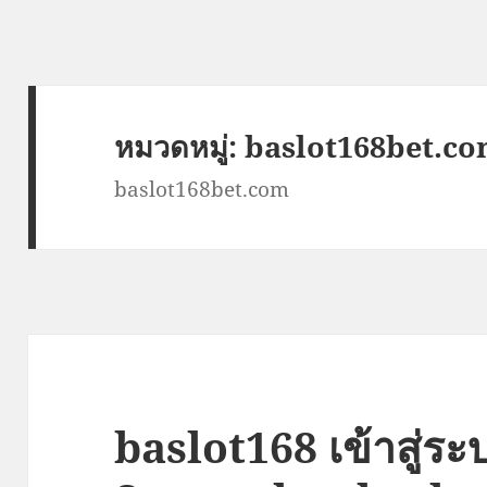
หมวดหมู่:
baslot168bet.c
baslot168bet.com
baslot168 เข้าสู่ระ