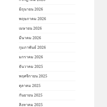
มิถุนายน 2026
พฤษภาคม 2026
เมษายน 2026
มีนาคม 2026
กุมภาพันธ์ 2026
มกราคม 2026
ธันวาคม 2025
พฤศจิกายน 2025
ตุลาคม 2025
กันยายน 2025
สิงหาคม 2025