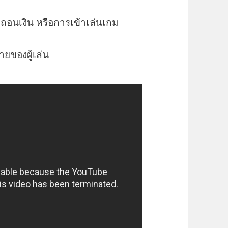
ถอนเงิน หรือการเข้าเล่นเกม
ยของผู้เล่น