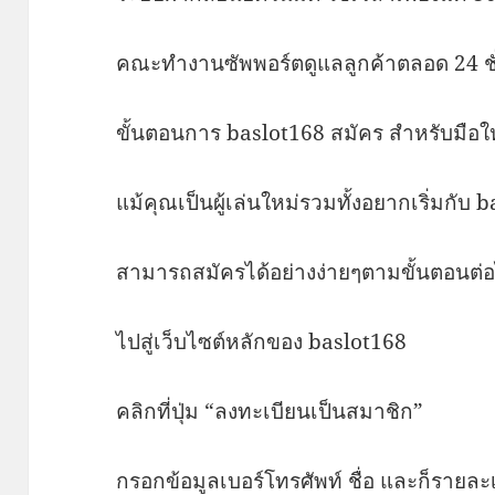
คณะทำงานซัพพอร์ตดูแลลูกค้าตลอด 24 ชั
ขั้นตอนการ baslot168 สมัคร สำหรับมือใ
แม้คุณเป็นผู้เล่นใหม่รวมทั้งอยากเริ่มกับ 
สามารถสมัครได้อย่างง่ายๆตามขั้นตอนต่อไ
ไปสู่เว็บไซต์หลักของ baslot168
คลิกที่ปุ่ม “ลงทะเบียนเป็นสมาชิก”
กรอกข้อมูลเบอร์โทรศัพท์ ชื่อ และก็รายละเอ