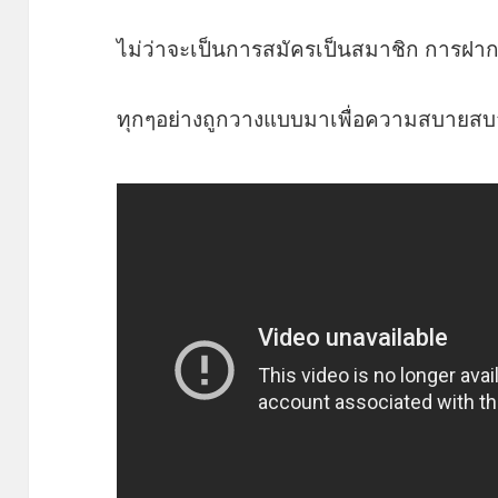
ไม่ว่าจะเป็นการสมัครเป็นสมาชิก การฝาก
ทุกๆอย่างถูกวางแบบมาเพื่อความสบายสบา