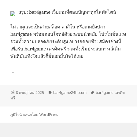
สรุป: bar4game เว็บเกมที่ตอบปัญหาทุกไลฟ์สไตล์
ไม่ว่าคุณจะเป็นสายสล็อต คาสิโน หรือเกมยิงปลา
bar4game พร้อมตอบโจทย์ด้วยระบบนำสมัย โปรโมชั่นแรง
รวมทั้งความปลอดภัยระดับสูง อย่ารอคอยช้า! สมัครช่วงนี้
เพื่อรับ bar4game เครดิตฟรี รวมทั้งเริ่มประสบการณ์เดิม
พันที่บันเทิงใจแล้วก็มั่นอกมั่นใจได้เลย
…
เขียน
หมวด
ป้าย
8 กรกฎาคม 2025
bar4game24hr.com
bar4game เครดิต
เมื่อ
หมู่
กำกับ
ฟรี
ภูมิใจนำเสนอโดย WordPress