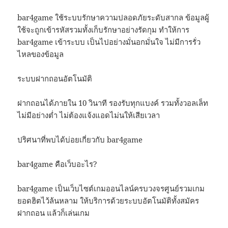
bar4game ใช้ระบบรักษาความปลอดภัยระดับสากล ข้อมูลผู้
ใช้จะถูกเข้ารหัสรวมทั้งเก็บรักษาอย่างรัดกุม ทำให้การ
bar4game เข้าระบบ เป็นไปอย่างมั่นอกมั่นใจ ไม่มีการรั่ว
ไหลของข้อมูล
ระบบฝากถอนอัตโนมัติ
ฝากถอนได้ภายใน 10 วินาที รองรับทุกแบงค์ รวมทั้งวอลเล็ท
ไม่มีอย่างต่ำ ไม่ต้องแจ้งแอดไม่นให้เสียเวลา
ปริศนาที่พบได้บ่อยเกี่ยวกับ bar4game
bar4game คือเว็บอะไร?
bar4game เป็นเว็บไซต์เกมออนไลน์ครบวงจรศูนย์รวมเกม
ยอดฮิตไว้ล้นหลาม ให้บริการด้วยระบบอัตโนมัติทั้งสมัคร
ฝากถอน แล้วก็เล่นเกม