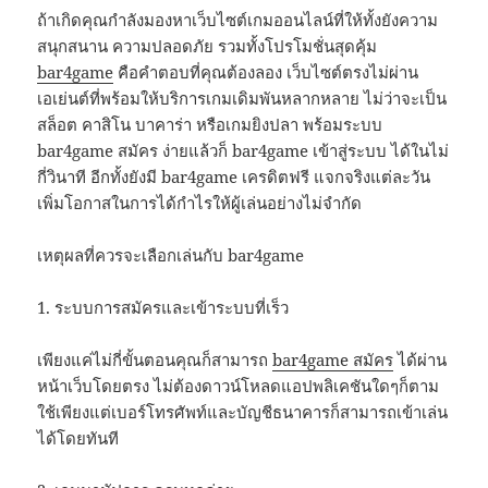
ถ้าเกิดคุณกำลังมองหาเว็บไซต์เกมออนไลน์ที่ให้ทั้งยังความ
สนุกสนาน ความปลอดภัย รวมทั้งโปรโมชั่นสุดคุ้ม
bar4game
คือคำตอบที่คุณต้องลอง เว็บไซต์ตรงไม่ผ่าน
เอเย่นต์ที่พร้อมให้บริการเกมเดิมพันหลากหลาย ไม่ว่าจะเป็น
สล็อต คาสิโน บาคาร่า หรือเกมยิงปลา พร้อมระบบ
bar4game สมัคร ง่ายแล้วก็ bar4game เข้าสู่ระบบ ได้ในไม่
กี่วินาที อีกทั้งยังมี bar4game เครดิตฟรี แจกจริงแต่ละวัน
เพิ่มโอกาสในการได้กำไรให้ผู้เล่นอย่างไม่จำกัด
เหตุผลที่ควรจะเลือกเล่นกับ bar4game
1. ระบบการสมัครและเข้าระบบที่เร็ว
เพียงแค่ไม่กี่ขั้นตอนคุณก็สามารถ
bar4game สมัคร
ได้ผ่าน
หน้าเว็บโดยตรง ไม่ต้องดาวน์โหลดแอปพลิเคชันใดๆก็ตาม
ใช้เพียงแต่เบอร์โทรศัพท์และบัญชีธนาคารก็สามารถเข้าเล่น
ได้โดยทันที