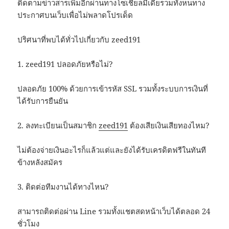
ติดตามข่าวสารเพิ่มอีกผ่านทางโซเชียลมีเดียรวมทั้งหนทาง
ประกาศบนเว็บเพื่อไม่พลาดโปรเด็ด
ปริศนาที่พบได้ทั่วไปเกี่ยวกับ zeed191
1. zeed191 ปลอดภัยหรือไม่?
ปลอดภัย 100% ด้วยการเข้ารหัส SSL รวมทั้งระบบการเงินที่
ได้รับการยืนยัน
2. ลงทะเบียนเป็นสมาชิก
zeed191
ต้องเสียเงินเสียทองไหม?
ไม่ต้องจ่ายเงินอะไรก็แล้วแต่และยังได้รับเครดิตฟรีในทันที
ข้างหลังสมัคร
3. ติดต่อทีมงานได้ทางไหน?
สามารถติดต่อผ่าน Line รวมทั้งแชตสดหน้าเว็บได้ตลอด 24
ชั่วโมง