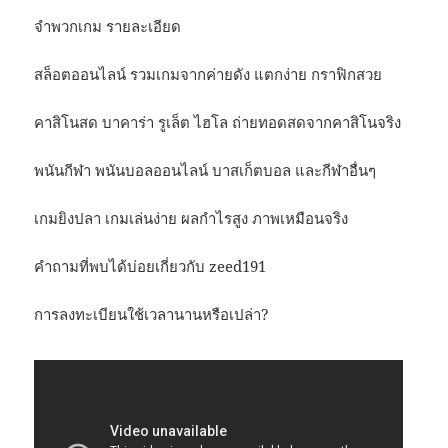
จำพวกเกม รายละเอียด
สล็อตออนไลน์ รวมเกมจากค่ายดัง แตกง่าย กราฟิกสวย
คาสิโนสด บาคาร่า รูเล็ต ไฮโล ถ่ายทอดสดจากคาสิโนจริง
พนันกีฬา พนันบอลออนไลน์ บาสเก็ตบอล และกีฬาอื่นๆ
เกมยิงปลา เกมเล่นง่าย ผลกำไรสูง ภาพเหมือนจริง
คำถามที่พบได้บ่อยเกี่ยวกับ zeed191
การลงทะเบียนใช้เวลานานหรือเปล่า?