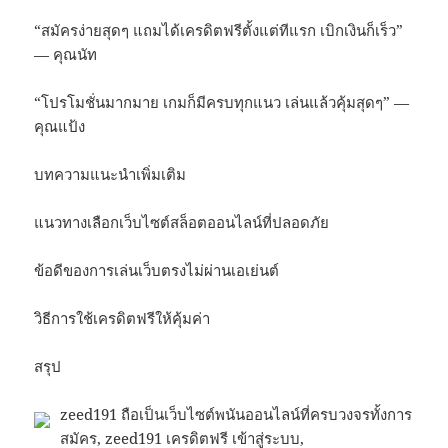
“สมัครง่ายสุดๆ แถมได้เครดิตฟรีตั้งแต่ทีแรก เบิกเงินก็เร็ว”
— คุณนัท
“โปรโมชั่นมากมาย เกมก็มีครบทุกแนว เล่นแล้วคุ้มสุดๆ” —
คุณแป้ง
บทความแนะนำเพิ่มเติม
แนวทางเลือกเว็บไซต์สล็อตออนไลน์ที่ปลอดภัย
ข้อดีของการเล่นเว็บตรงไม่ผ่านเอเย่นต์
วิธีการใช้เครดิตฟรีให้คุ้มค่า
สรุป
zeed191 ถือเป็นเว็บไซต์พนันออนไลน์ที่ครบวงจรทั้งการ
สมัคร,
zeed191 เครดิตฟรี
เข้าสู่ระบบ,