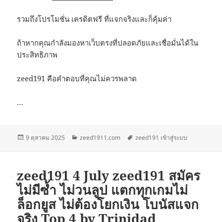
รวมถึงโปรโมชั่น เครดิตฟรี ที่แจกจริงและก็คุ้มค่า
ถ้าหากคุณกำลังมองหาเว็บตรงที่ปลอดภัยและเชื่อมั่นได้ใน
ประสิทธิภาพ
zeed191 คือคำตอบที่คุณไม่ควรพลาด
…
เขียน
หมวด
ป้าย
9 ตุลาคม 2025
zeed1911.com
zeed191 เข้าสู่ระบบ
เมื่อ
หมู่
กำกับ
zeed191 4 July zeed191 สมัคร
ไม่มีซ้ำ ไม่วนลูป แตกทุกเกมไม่
ล็อกยูส ไม่ต้องโยกเงิน โบนัสแจก
จริง Top 4 by Trinidad