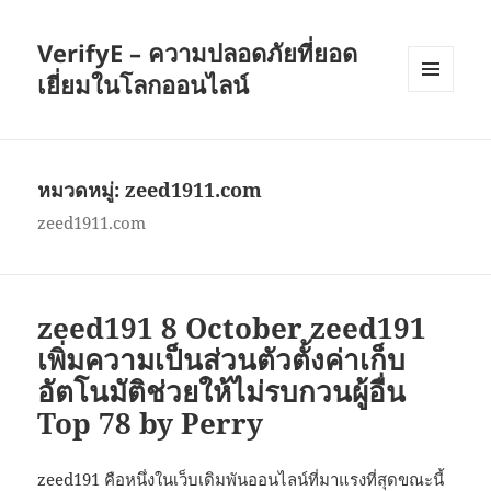
VerifyE – ความปลอดภัยที่ยอด
เยี่ยมในโลกออนไลน์
เมนู
และวิด
เจ็ต
หมวดหมู่:
zeed1911.com
zeed1911.com
zeed191 8 October zeed191
เพิ่มความเป็นส่วนตัวตั้งค่าเก็บ
อัตโนมัติช่วยให้ไม่รบกวนผู้อื่น
Top 78 by Perry
zeed191 คือหนึ่งในเว็บเดิมพันออนไลน์ที่มาแรงที่สุดขณะนี้