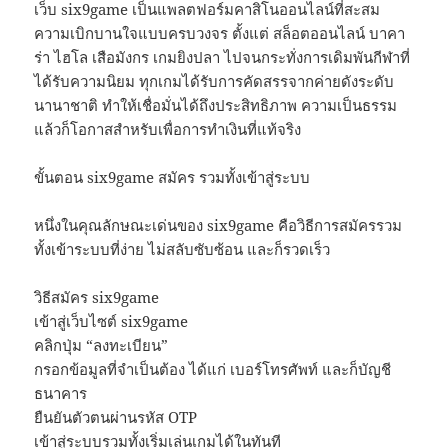
เว็บ six9game เป็นแพลตฟอร์มคาสิโนออนไลน์ที่สะสม
ความเบิกบานใจแบบครบวงจร ตั้งแต่ สล็อตออนไลน์ บาคา
ร่า ไฮโล เสือมังกร เกมยิงปลา ไปจนกระทั่งการเดิมพันกีฬาที่
ได้รับความนิยม ทุกเกมได้รับการคัดสรรจากค่ายดังระดับ
นานาชาติ ทำให้เชื่อมั่นได้ถึงประสิทธิภาพ ความเป็นธรรม
แล้วก็โอกาสสำหรับเพื่อการทำเงินที่แท้จริง
ขั้นตอน six9game สมัคร รวมทั้งเข้าสู่ระบบ
หนึ่งในคุณลักษณะเด่นของ six9game คือวิธีการสมัครรวม
ทั้งเข้าระบบที่ง่าย ไม่สลับซับซ้อน และก็รวดเร็ว
วิธีสมัคร six9game
เข้าสู่เว็บไซต์ six9game
คลิกปุ่ม “ลงทะเบียน”
กรอกข้อมูลที่จำเป็นต้อง ได้แก่ เบอร์โทรศัพท์ และก็บัญชี
ธนาคาร
ยืนยันตัวตนผ่านรหัส OTP
เข้าสู่ระบบรวมทั้งเริ่มเล่นเกมได้ในทันที