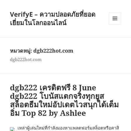
VerifyE – ความปลอดภัยที่ยอด
เยี่ยมในโลกออนไลน์
เมนู
และวิด
เจ็ต
หมวดหมู่:
dgb222hot.com
dgb222hot.com
dgb222 เครดิตฟรี 8 June
dgb222 โบนัสแตกจริงทุกยูส
สล็อตธีมใหม่อัปเดตไวสนุกได้เต็ม
อิ่ม Top 82 by Ashlee
เหล่าผู้เล่นใหม่ที่กำลังมองหาแพลตฟอร์มสล็อตหรือคาสิ