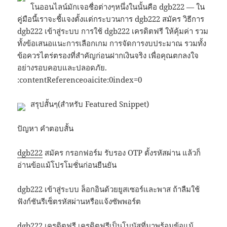
โนออนไลน์มักเจอชื่อต่างๆหนึ่งในนั้นคือ dgb222 — ใน
คู่มือนี้เราจะชี้แจงตั้งแต่กระบวนการ dgb222 สมัคร วิธีการ
dgb222 เข้าสู่ระบบ การใช้ dgb222 เครดิตฟรี ให้คุ้มค่า รวม
ทั้งข้อเสนอแนะการเลือกเกม การจัดการงบประมาณ รวมทั้ง
ข้อควรไตร่ตรองที่สำคัญก่อนฝากเงินจริง เพื่อคุณตกลงใจ
อย่างรอบคอบและปลอดภัย.
:contentReferenceoaicite:0index=0
สรุปสั้นๆ(สำหรับ Featured Snippet)
ปัญหา คำตอบสั้น
dgb222
สมัคร กรอกฟอร์ม รับรอง OTP ตั้งรหัสผ่าน แล้วก็
อ่านข้อแม้โปรโมชั่นก่อนยืนยัน
dgb222 เข้าสู่ระบบ ล็อกอินด้วยยูสเซอร์และพาส ถ้าลืมใช้
ฟังก์ชันรีเซ็ตรหัสผ่านหรือแจ้งซัพพอร์ต
dgb222 เครดิตฟรี เครดิตฟรีเป็นโบนัสที่มาพร้อมข้อแม้