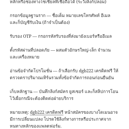
หลักหรือช่องทางโซเชียลที่เชื่อถือได้ (ระวังลิงก์ปลอม)
กรอกข้อมูลฐานราก — ชื่อเต็ม หมายเลขโทรศัพท์ อีเมล
และก็บัญชีรับเงิน (ถ้าจำเป็นต้อง)
รับรอง OTP — กรอกรหัสรับรองที่ส่งมายังเบอร์หรืออีเมล
ตั้งรหัสผ่านที่ปลอดภัย — ผสมตัวอักษรใหญ่-เล็ก จำนวน
และเครื่องหมาย
อ่านข้อจำกัดโปรโมชั่น — ถ้าเลือกรับ dgb222 เครดิตฟรี ให้
ตรวจตราปริมาณเทิร์นรวมทั้งข้อจำกัดการถอนก่อนยืนยัน
เก็บหลักฐาน — บันทึกลิงก์สมัคร ยูสเซอร์ และก็สลิปการโอน
ไว้เผื่อกรณีจะต้องติดต่อฝ่ายบริการ
หมายเหตุ:
dgb222 เครดิตฟรี
หน้าสมัครของบางโดเมนอาจ
มีการเปลี่ยนแปลง โปรดใช้ลิงก์ทางการหรือประกาศจาก
หนทางหลักของแพลตฟอร์ม.