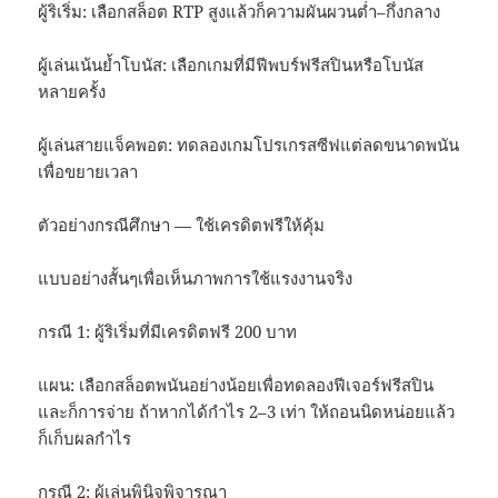
ผู้ริเริ่ม: เลือกสล็อต RTP สูงแล้วก็ความผันผวนต่ำ–กึ่งกลาง
ผู้เล่นเน้นย้ำโบนัส: เลือกเกมที่มีฟีพบร์ฟรีสปินหรือโบนัส
หลายครั้ง
ผู้เล่นสายแจ็คพอต: ทดลองเกมโปรเกรสซีฟแต่ลดขนาดพนัน
เพื่อขยายเวลา
ตัวอย่างกรณีศึกษา — ใช้เครดิตฟรีให้คุ้ม
แบบอย่างสั้นๆเพื่อเห็นภาพการใช้แรงงานจริง
กรณี 1: ผู้ริเริ่มที่มีเครดิตฟรี 200 บาท
แผน: เลือกสล็อตพนันอย่างน้อยเพื่อทดลองฟีเจอร์ฟรีสปิน
และก็การจ่าย ถ้าหากได้กำไร 2–3 เท่า ให้ถอนนิดหน่อยแล้ว
ก็เก็บผลกำไร
กรณี 2: ผู้เล่นพินิจพิจารณา