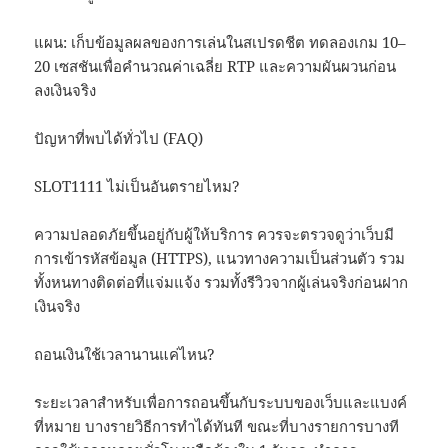
แผน: เก็บข้อมูลผลของการเล่นในสเปรดชีต ทดลองเกม 10–
20 เซสชันเพื่อคำนวณค่าเฉลี่ย RTP และความผันผวนก่อน
ลงเงินจริง
ปัญหาที่พบได้ทั่วไป (FAQ)
SLOT1111 ไม่เป็นอันตรายไหม?
ความปลอดภัยขึ้นอยู่กับผู้ให้บริการ ควรจะตรวจดูว่าเว็บมี
การเข้ารหัสข้อมูล (HTTPS), แนวทางความเป็นส่วนตัว รวม
ทั้งหนทางติดต่อที่แจ่มแจ้ง รวมทั้งรีวิวจากผู้เล่นจริงก่อนฝาก
เงินจริง
ถอนเงินใช้เวลานานแค่ไหน?
ระยะเวลาสำหรับเพื่อการถอนขึ้นกับระบบของเว็บและแบงค์
ที่หมาย บางรายวิธีการทำได้ทันที ขณะที่บางรายการบางที