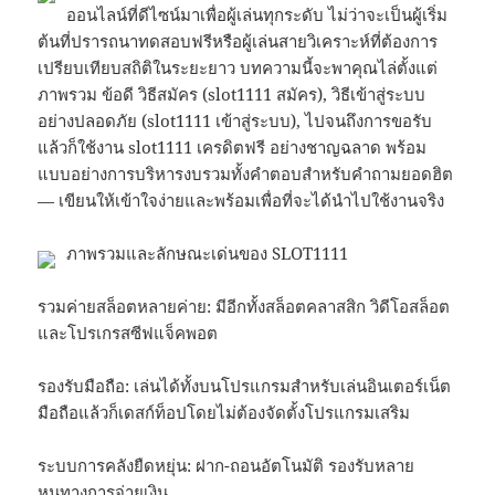
ออนไลน์ที่ดีไซน์มาเพื่อผู้เล่นทุกระดับ ไม่ว่าจะเป็นผู้เริ่ม
ต้นที่ปรารถนาทดสอบฟรีหรือผู้เล่นสายวิเคราะห์ที่ต้องการ
เปรียบเทียบสถิติในระยะยาว บทความนี้จะพาคุณไล่ตั้งแต่
ภาพรวม ข้อดี วิธีสมัคร (slot1111 สมัคร), วิธีเข้าสู่ระบบ
อย่างปลอดภัย (slot1111 เข้าสู่ระบบ), ไปจนถึงการขอรับ
แล้วก็ใช้งาน slot1111 เครดิตฟรี อย่างชาญฉลาด พร้อม
แบบอย่างการบริหารงบรวมทั้งคำตอบสำหรับคำถามยอดฮิต
— เขียนให้เข้าใจง่ายและพร้อมเพื่อที่จะได้นำไปใช้งานจริง
ภาพรวมและลักษณะเด่นของ SLOT1111
รวมค่ายสล็อตหลายค่าย: มีอีกทั้งสล็อตคลาสสิก วิดีโอสล็อต
และโปรเกรสซีฟแจ็คพอต
รองรับมือถือ: เล่นได้ทั้งบนโปรแกรมสำหรับเล่นอินเตอร์เน็ต
มือถือแล้วก็เดสก์ท็อปโดยไม่ต้องจัดตั้งโปรแกรมเสริม
ระบบการคลังยืดหยุ่น: ฝาก-ถอนอัตโนมัติ รองรับหลาย
หนทางการจ่ายเงิน