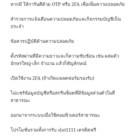
หากมี ให้การันตีด้วย OTP หรือ 2FA เพื่อเพิ่มความปลอดภัย
สำรวจการแจ้งเตือนความปลอดภัยและกิจกรรมบัญชีเป็น
ประจำ
ข้อควรปฏิบัติด้านความปลอดภัย
ตั้งรหัสผ่านที่มีความยาวและก็ความซับซ้อน เช่น ผสมตัว
อักษรใหญ่-เล็ก จำนวน แล้วก็สัญลักษณ์
เปิดใช้งาน 2FA (ถ้าเกิดแพลตฟอร์มรองรับ)
ไม่แชร์ข้อมูลบัญชีหรือสกรีนช็อตที่มีข้อมูลส่วนตัวในที่
สาธารณะ
ออกมาจากระบบเมื่อใช้คอมพิวเตอร์สาธารณะ
โปรโมชั่นรวมทั้งการรับ slot1111 เครดิตฟรี