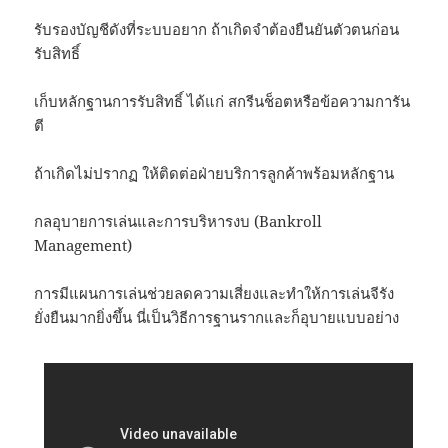
รับรองบัญชีดังที่ระบบอยาก ถ้าเกิดจำต้องยืนยันตัวตนก่อน
รับสิทธิ์
เก็บหลักฐานการรับสิทธิ์ ได้แก่ สกรีนช็อตหรือข้อความการัน
ตี
ถ้าเกิดไม่ปรากฏ ให้ติดต่อฝ่ายบริการลูกค้าพร้อมหลักฐาน
กลอุบายการเล่นและการบริหารงบ (Bankroll
Management)
การมีแผนการเล่นช่วยลดความเสี่ยงและทำให้การเล่นจีรัง
ยั่งยืนมากยิ่งขึ้น นี่เป็นวิธีการฐานรากและก็อุบายแบบอย่าง