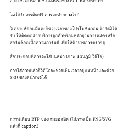
อาจใช้เวลาหลายชั่วโมงหรือข้างใน 1 วันกระทำการ
ไม่ได้รับเครดิตฟรี ควรจะทำอย่างไร?
วิเคราะห์ข้อแม้และก็ช่วงเวลาของโปรโมชั่นก่อน ถ้ายังมิได้
รับ ให้ติดต่อฝ่ายบริการลูกค้าพร้อมหลักฐานการสมัครหรือ
สกรีนช็อตเนื้อความการันตี เพื่อให้ข้าราชการตรวจดู
สื่อประกอบที่ควรจะใส่บนหน้า (ภาพ แผนภูมิ วิดีโอ)
การใส่ภาพแล้วก็วิดีโอจะช่วยเพิ่มเวลาอยู่บนหน้าและช่วย
SEO ของหน้าเพจได้
กราฟเทียบ RTP ของเกมยอดฮิต (ใส่ภาพเป็น PNG/SVG
แล้วก็ caption)