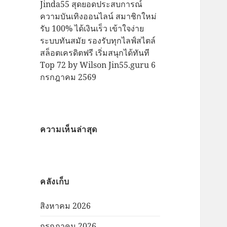
Jinda55 สุดยอดประสบการณ์
ความบันเทิงออนไลน์ สมาชิกใหม่
รับ 100% ได้เงินเร็ว เข้าใจง่าย
ระบบทันสมัย รองรับทุกไลฟ์สไตล์
สล็อตเครดิตฟรี เริ่มสนุกได้ทันที
Top 72 by Wilson Jin55.guru 6
กรกฎาคม 2569
ความเห็นล่าสุด
คลังเก็บ
สิงหาคม 2026
กรกฎาคม 2026