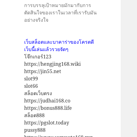
การบรรลุเป้าหมายมักมากับการ
ตัดสินใจของเราในเวลาที่เรารับมัน
อย่างจริงใจ
เว็บสล็อตและบาคาร่าของโครตดี
เว็บนี้เล่นแล้วรวยจัดๆ
โจ๊กเกอร์123
https://hengjing168.wiki
https://jin55.net
slot99
slot66
สล็อตเว็บตรง
https://judhai168.co
https://bonus888.life
สล็อต888
https://pgslot.today
pussy888