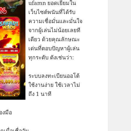
ufamn ยอดเยี่ยมใน
เว็บไซต์พนันที่ได้รับ
ความเชื่อมั่นและมั่นใจ
จากผู้เล่นไม่น้อยเลยที
เดียว ด้วยคุณลักษณะ
เด่นที่ตอบปัญหาผู้เล่น
ทุกระดับ ดังเช่นว่า:
ระบบลงทะเบียนออโต้
ใช้งานง่าย ใช้เวลาไม่
ถึง 1 นาที
องมือ
เมื่อเชื่อวัน