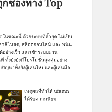
้ทุกช่องทาง Top
ในขณะนี้ ด้วยระบบที่ล้ำยุค ไม่เป็น
ง คาสิโนสด, สล็อตออนไลน์ และ พนัน
้อย่างเร็ว และเข้าระบบผ่าน
ี ทั้งยังยังมีโปรโมชั่นสุดคุ้มอย่าง
ปัญหาทั้งยังผู้เล่นใหม่และผู้เล่นมือ
เหตุผลที่ทำให้ ufamn
ได้รับความนิยม