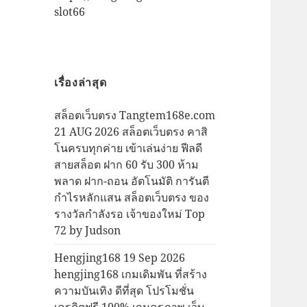
slot66
เรื่องล่าสุด
สล็อตเว็บตรง Tangtem168e.com
21 AUG 2026 สล็อตเว็บตรง คาสิ
โนครบทุกค่าย เข้าเล่นง่าย ฟีลดี
สายสล็อต ฝาก 60 รับ 300 ห้าม
พลาด ฝาก-ถอน อัตโนมัติ การันตี
กำไรหลักแสน สล็อตเว็บตรง ของ
รางวัลกำลังรอ เจ้าของใหม่ Top
72 by Judson
Hengjing168 19 Sep 2026
hengjing168 เกมเดิมพัน ที่สร้าง
ความบันเทิง ดีที่สุด โปรโมชั่น