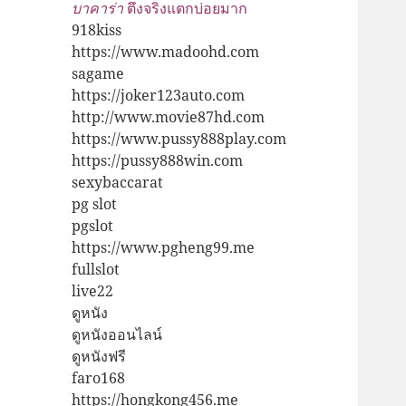
บาคาร่า
ตึงจริงแตกบ่อยมาก
918kiss
https://www.madoohd.com
sagame
https://joker123auto.com
http://www.movie87hd.com
https://www.pussy888play.com
https://pussy888win.com
sexybaccarat
pg slot
pgslot
https://www.pgheng99.me
fullslot
live22
ดูหนัง
ดูหนังออนไลน์
ดูหนังฟรี
faro168
https://hongkong456.me