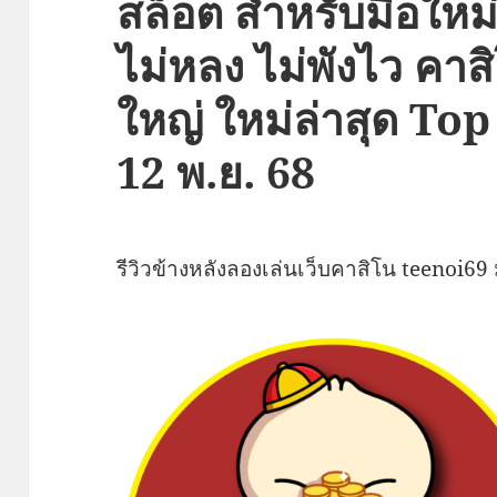
สล็อต สำหรับมือใหม่
ไม่หลง ไม่พังไว คาส
ใหญ่ ใหม่ล่าสุด To
12 พ.ย. 68
รีวิวข้างหลังลองเล่นเว็บคาสิโน teenoi69 ม