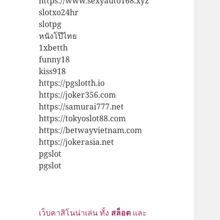
https://www.sexyauto168.xyz
slotxo24hr
slotpg
หนังโป๊ไทย
1xbetth
funny18
kiss918
https://pgslotth.io
https://joker356.com
https://samurai777.net
https://tokyoslot88.com
https://betwayvietnam.com
https://jokerasia.net
pgslot
pgslot
เว็บคาสิโนน่าเล่น ทั้ง
สล็อต
และ