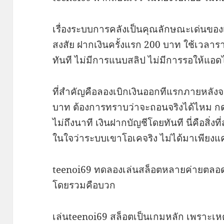
เรื่องระบบการคลังเป็นคุณลักษณะเด่นของเ
สงสัย ฝากเงินครั้งแรก 200 บาท ใช้เวลารา
ทันที ไม่มีการแนบสลิป ไม่มีการรอให้แอ
ที่สำคัญคือลองเบิกเงินออกทีแรกภายหลั
บาท ต้องการทราบว่าจะถอนจริงได้ไหม 
ไม่ถึงนาที เงินฝากบัญชีโดยทันที นี่คือสิ่ง
ในใจว่าระบบเขาโอเคจริง ไม่ได้มาเพียงแค
teenoi69 ทดลองเล่นสล็อตหลายค่ายตลอด 2 เ
โดยรวมคือบวก
เล่นteenoi69 สล็อตเป็นเกมหลัก เพราะเหต