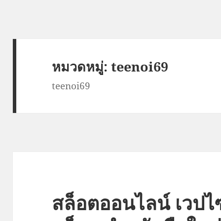
หมวดหมู่:
teenoi69
teenoi69
สล็อตออนไลน์ เวปไ