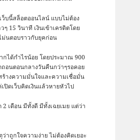
ว็บนี้สล็อตออนไลน์ แบบไม่ต้อง
วๆ 15 วินาที เงินเข้าเครดิตโดย
ดไม่นตอบราวกับยุคก่อน
งจากได้กำไรน้อย โดยประมาณ 900
กดถอนตอนกลางวันคืนกว่าๆรอคอย
ที่สร้างความมั่นใจและความเชื่อมั่น
่เปิดเว็บคิดเงินแล้วหายหัวไป
ดือน มีทั้งดี มีทั้งเฉยเมย แต่ว่า
ุว่าถูกใจความง่าย ไม่ต้องคิดเยอะ