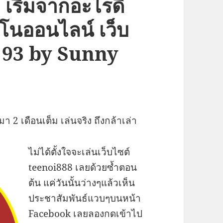
 เริ่มจากอะไรดี
ิโนออนไลน์ เว็บ
p 93 by Sunny
า 2 เดือนเต็ม เล่นจริง ถึงกล้าเล่า
ไม่ได้ตั้งใจจะเล่นเว็บไซต์
teenoi888 เลยด้วยซ้ำตอน
ต้น แค่วันนั้นว่างๆแล้วเห็น
ประชาสัมพันธ์แวบๆบนหน้า
Facebook เลยลองกดเข้าไป