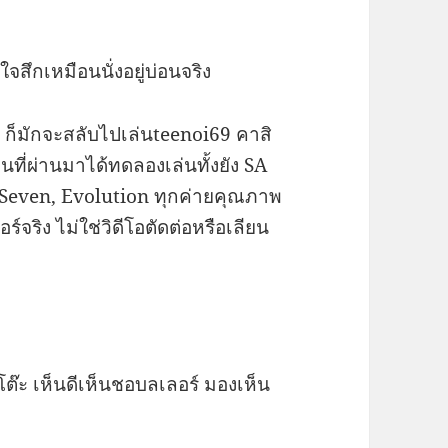
จสึกเหมือนนั่งอยู่บ่อนจริง
าง ก็มักจะสลับไปเล่นteenoi69 คาสิ
ที่ผ่านมาได้ทดลองเล่นทั้งยัง SA
Seven, Evolution ทุกค่ายคุณภาพ
อร์จริง ไม่ใช่วิดีโอตัดต่อหรือเลียน
โต๊ะ เห็นดีเห็นชอบลเลอร์ มองเห็น