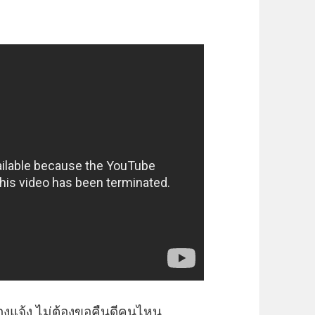
องแจ้ง ไม่ต้องขอคืนดีคนไหน