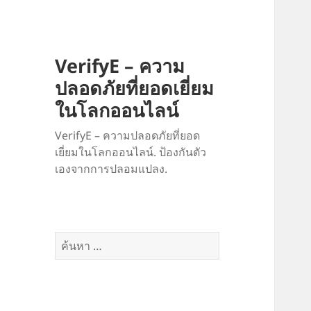
VerifyE – ความ
ปลอดภัยที่ยอดเยี่ยม
ในโลกออนไลน์
VerifyE – ความปลอดภัยที่ยอด
เยี่ยมในโลกออนไลน์. ป้องกันตัว
เองจากการปลอมแปลง.
ค้นหา
สำหรับ: