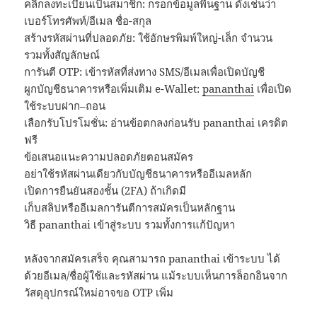
คลิกลงทะเบียนเป็นสมาชิก: กรอกข้อมูลพื้นฐาน ดังเช่นว่า
เบอร์โทรศัพท์/อีเมล ชื่อ-สกุล
สร้างรหัสผ่านที่ปลอดภัย: ใช้อักษรพิมพ์ใหญ่-เล็ก จำนวน
รวมทั้งสัญลักษณ์
การันตี OTP: เข้ารหัสที่ส่งทาง SMS/อีเมลเพื่อเปิดบัญชี
ผูกบัญชีธนาคารหรือเพิ่มเติม e-Wallet:
pananthai
เพื่อเปิด
ใช้ระบบฝาก–ถอน
เลือกรับโปรโมชั่น: อ่านข้อตกลงก่อนรับ pananthai เครดิต
ฟรี
ข้อเสนอแนะความปลอดภัยตอนสมัคร
อย่าใช้รหัสผ่านเดียวกับบัญชีธนาคารหรืออีเมลหลัก
เปิดการยืนยันสองชั้น (2FA) ถ้าเกิดมี
เก็บสลิปหรืออีเมลการันตีการสมัครเป็นหลักฐาน
วิธี pananthai เข้าสู่ระบบ รวมทั้งการแก้ปัญหา
หลังจากสมัครเสร็จ คุณสามารถ pananthai เข้าระบบ ได้
ด้วยอีเมล/ชื่อผู้ใช้และรหัสผ่าน แม้ระบบเห็นการล็อกอินจาก
วัสดุอุปกรณ์ใหม่อาจขอ OTP เพิ่ม