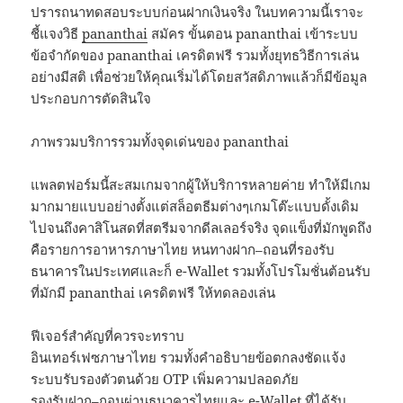
ปรารถนาทดสอบระบบก่อนฝากเงินจริง ในบทความนี้เราจะ
ชี้แจงวิธี
pananthai
สมัคร ขั้นตอน pananthai เข้าระบบ
ข้อจำกัดของ pananthai เครดิตฟรี รวมทั้งยุทธวิธีการเล่น
อย่างมีสติ เพื่อช่วยให้คุณเริ่มได้โดยสวัสดิภาพแล้วก็มีข้อมูล
ประกอบการตัดสินใจ
ภาพรวมบริการรวมทั้งจุดเด่นของ pananthai
แพลตฟอร์มนี้สะสมเกมจากผู้ให้บริการหลายค่าย ทำให้มีเกม
มากมายแบบอย่างตั้งแต่สล็อตธีมต่างๆเกมโต๊ะแบบดั้งเดิม
ไปจนถึงคาสิโนสดที่สตรีมจากดีลเลอร์จริง จุดแข็งที่มักพูดถึง
คือรายการอาหารภาษาไทย หนทางฝาก–ถอนที่รองรับ
ธนาคารในประเทศและก็ e-Wallet รวมทั้งโปรโมชั่นต้อนรับ
ที่มักมี pananthai เครดิตฟรี ให้ทดลองเล่น
ฟีเจอร์สำคัญที่ควรจะทราบ
อินเทอร์เฟซภาษาไทย รวมทั้งคำอธิบายข้อตกลงชัดแจ้ง
ระบบรับรองตัวตนด้วย OTP เพิ่มความปลอดภัย
รองรับฝาก–ถอนผ่านธนาคารไทยและ e-Wallet ที่ได้รับ