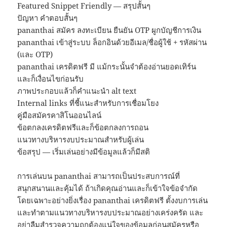
Featured Snippet Friendly — สรุปสั้นๆ
ปัญหา คำตอบสั้นๆ
pananthai สมัคร ลงทะเบียน ยืนยัน OTP ผูกบัญชีการเงิน
pananthai เข้าสู่ระบบ ล็อกอินด้วยอีเมล/ชื่อผู้ใช้ + รหัสผ่าน
(และ OTP)
pananthai เครดิตฟรี มี แม้กระนั้นจำต้องอ่านยอดเทิร์น
และก็เงื่อนไขก่อนรับ
ภาพประกอบแล้วก็คำแนะนำ alt text
Internal links ที่ชี้แนะสำหรับการเชื่อมโยง
คู่มือสมัครคาสิโนออนไลน์
ข้อตกลงเครดิตฟรีและก็ข้อตกลงการถอน
แนวทางบริหารงบประมาณสำหรับผู้เล่น
ข้อสรุป — เริ่มเล่นอย่างมีข้อมูลแล้วก็มีสติ
การเล่นบน pananthai สามารถเป็นประสบการณ์ที่
สนุกสนานและคุ้มได้ ถ้าเกิดคุณอ่านและก็เข้าใจข้อจำกัด
โดยเฉพาะอย่างยิ่งเรื่อง pananthai เครดิตฟรี ตั้งงบการเล่น
และทำตามแนวทางบริหารงบประมาณอย่างเคร่งครัด และ
อย่าลืมสำรวจความถูกต้องแน่ใจของข้อมูลก่อนสมัครหรือ