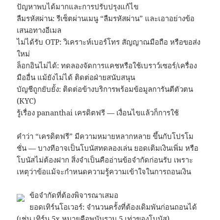
ปัญหาพบได้มากและการปรับปรุงแก้ไข
ลืมรหัสผ่าน: รีเซ็ตผ่านเมนู “ลืมรหัสผ่าน” และเอาอย่างข้อ
เสนอทางอีเมล
ไม่ได้รับ OTP: วิเคราะห์เบอร์โทร สัญญาณมือถือ หรือขอส่ง
ใหม่
ล็อกอินไม่ได้: ทดลองจัดการแคชหรือใช้เบราว์เซอร์/เครื่อง
มืออื่น แม้ยังไม่ได้ ติดต่อฝ่ายสนับสนุน
บัญชีถูกยับยั้ง: ติดต่อข้างบริการพร้อมข้อมูลการันตีตัวตน
(KYC)
รู้เรื่อง pananthai เครดิตฟรี — เงื่อนไขแล้วก็การใช้
คำว่า “เครดิตฟรี” มีความหมายหลากหลาย ขึ้นกับโปรโม
ชั่น — บางทีอาจเป็นโบนัสทดลองเล่น ยอดเติมเงินเพิ่ม หรือ
โบนัสไม่ต้องฝาก สิ่งจำเป็นคืออ่านข้อจำกัดก่อนรับ เพราะ
เหตุว่าข้อแม้จะกำหนดความรู้ความเข้าใจในการถอนเงิน
ข้อจำกัดที่ต้องพิจารณาเสมอ
ยอดเทิร์นโอเวอร์: จำนวนครั้งที่ต้องเดิมพันก่อนถอนได้
(เช่น เทิร์น 5x หมายคือพนันรวม 5 เท่าของโบนัส)