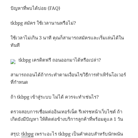
ปัญหาที่พบได้บ่อย (FAQ)
tkbpg สมัคร ใช้เวลานานหรือไม่?
ใช้เวลาไม่เกิน 3 นาที คุณก็สามารถสมัครและเริ่มเล่นได้ใน
ทันที
tkbpg เครดิตฟรี ถอนออกมาได้หรือเปล่า?
สามารถถอนได้ถ้ากระทำตามเงื่อนไขวิธีการทำเทิร์นโอเวอร์
ที่กำหนด
ถ้า tkbpg เข้าสู่ระบบ ไม่ได้ ควรจะทำเช่นไร?
ตรวจสอบการเชื่อมต่ออินเทอร์เน็ต รีเฟรชหน้าเว็บไซต์ ถ้า
เกิดยังมีปัญหา ให้ติดต่อข้างบริการลูกค้าที่พร้อมดูแล 1 วัน
สรุป:
tkbpg
เพราะอะไร tkbpg เป็นคำตอบสำหรับนักพนัน