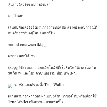
ลุ้นรางวัลจริงจากการยิงปลา
คาสิโนสด
เล่นกับดีลเลอร์จริงผ่านการถ่ายทอดสด สร้างประสบการณ์ที่
สมจริงราวกับอยู่ในบ่อนคาสิโน
ระบบฝากถอนของ tkbpg
ฝากถอนออโต้เร็ว
tkbpg ใช้ระบบฝากถอนอัตโนมัติที่เร็วทันใจ ใช้เวลาไม่เกิน
30 วินาที และไม่มีค่าขนบธรรมเนียมประเพณี
รองรับแบงค์รวมทั้ง True Wallet
ผู้เล่นสามารถฝากถอนผ่านแบงค์ชั้นนำของไทยหรือเลือกใช้
True Wallet เพื่อความสบายเพิ่มขึ้น