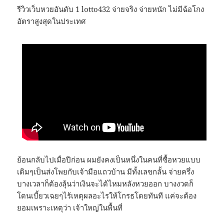
รีวิวเว็บหวยอันดับ 1 lotto432 จ่ายจริง จ่ายหนัก ไม่มีฉ้อโกง
อัตราสูงสุดในประเทศ
ย้อนกลับไปเมื่อปีก่อน ผมยังคงเป็นหนึ่งในคนที่ซื้อหวยแบบ
เดิมๆเป็นส่งโพยกับเจ้ามือแถวบ้าน มีทั้งเลขกลั้น จ่ายครึ่ง
บางเวลาก็ต้องลุ้นว่าเงินจะได้ไหมหลังหวยออก บางงวดก็
โดนเบี้ยวเฉยๆไร้เหตุผลอะไรให้โกรธโดยทันที แค่จะต้อง
ยอมเพราะเหตุว่า เจ้าใหญ่ในพื้นที่