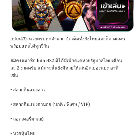
lotto432 หวยครบทุกจำพวก จัดเต็มทั้งยังไทยและก็ต่างแดน
พร้อมแทงได้ทุกวี่วัน
สมัครสมาชิก lotto432 มิได้มีเพียงแค่หวยรัฐบาลไทยเดือน
ละ 2 งวดครับ แม้กระนั้นยังมีหวยให้เล่นอีกเยอะแยะ อาทิ
เช่น
• สลากกินแบ่งลาว
• สลากกินแบ่งฮานอย (ปกติ / พิเศษ / VIP)
• ลอตเตอรี่มาเลย์
• หวยหุ้นไทย