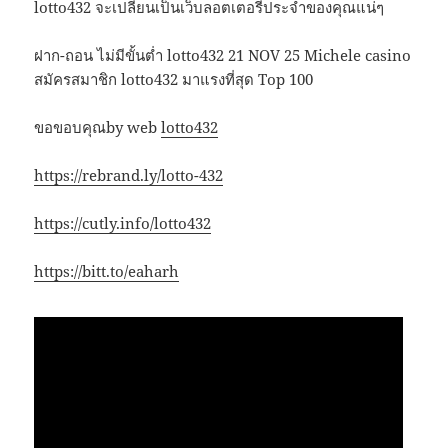
lotto432 จะเปลี่ยนเป็นเว็บลอตเตอรี่ประจำของคุณแน่ๆ
ฝาก-ถอน ไม่มีขั้นต่ำ lotto432 21 NOV 25 Michele casino
สมัครสมาชิก lotto432 มาแรงที่สุด Top 100
ขอขอบคุณby web
lotto432
https://rebrand.ly/lotto-432
https://cutly.info/lotto432
https://bitt.to/eaharh