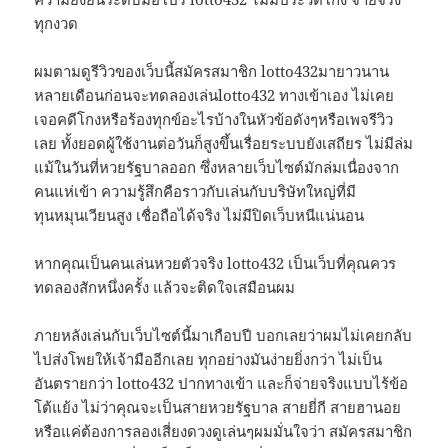
ทุกงวด
ผมตามดูรีวิวของเว็บนี้สมัครสมาชิก lotto432มายาวนาน
หลายเดือนก่อนจะทดลองเล่นlotto432 ทางเข้าเอง ไม่เคย
เจอคดีโกงหรือร้องทุกข์อะไรบ้างในหัวข้อดังๆหรือเพจรีวิว
เลย ทั้งยอดผู้ใช้งานต่อวันก็สูงขึ้นเรื่อยระบบยังเสถียร ไม่มีล่ม
แม้ในวันที่หวยรัฐบาลออก ซึ่งหลายเว็บไซต์มักล่มเนื่องจาก
คนแห่เข้า ความรู้สึกคือราวกับเล่นกับบริษัทใหญ่ที่มี
ทุนหมุนเวียนสูง เชื่อถือได้จริง ไม่มีปิดเว็บหนีแน่นอน
หากคุณเป็นคนเล่นหวยตัวจริง lotto432 เป็นเว็บที่คุณควร
ทดลองสักหนึ่งครั้ง แล้วจะติดใจเสมือนผม
ภายหลังเล่นกับเว็บไซต์นี้มาเกือบปี บอกเลยว่าผมไม่เคยกลับ
ไปส่งโพยให้เจ้ามืออีกเลย ทุกอย่างมันง่ายยิ่งกว่า ไม่เป็น
อันตรายกว่า lotto432 ปากทางเข้า และก็จ่ายจริงแบบไร้ข้อ
โต้แย้ง ไม่ว่าคุณจะเป็นสายหวยรัฐบาล สายยี่กี สายฮานอย
หรือแค่ต้องการลองเสี่ยงดวงดูเล่นๆผมมั่นใจว่า สมัครสมาชิก