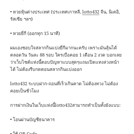
• หวยหุ้นต่างประเทศ (ประเทศเกาหลี,
lotto432
จีน, นิเคอิ,
รัสเซีย ฯลฯ)
• หวยยี่กี (ออกทุก 15 นาที)
ผมเองชอบใจสลากกินแบ่งยี่กีมากนะครับ เพราะมันลุ้นได้
ตลอดวัน วันละ 88 รอบ ใครเบื่อคอย 1 เดือน 2 งวด บอกเลย
ว่าเว็บไซต์แห่งนี้ตอบปัญหาแบบสุดๆแถมเปิดแทงล่วงหน้า
ได้ ไม่ต้องรีบกดตอนสลากกินแบ่งออก
lotto432 ระบบฝาก-ถอนที่เร็วเกินคาด ไม่ต้องทวง ไม่ต้อง
คอยเป็นชั่วโมง
การฝากเงินในเว็บแห่งนี้lotto432สามารถทำเป็นทั้งยังแบบ:
• โอนผ่านบัญชีธนาคาร
• ใช้ QR Code