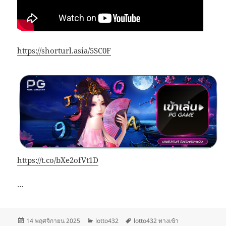
https://shorturl.asia/5SC0F
https://t.co/bXe2ofVt1D
…
เขียน
หมวด
ป้าย
14 พฤศจิกายน 2025
lotto432
lotto432 ทางเข้า