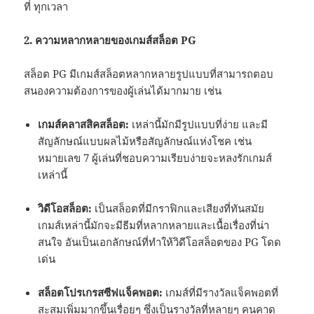
ที่ ทุกเวลา
2. ความหลากหลายของเกมส์สล็อต PG
สล็อต PG มีเกมส์สล็อตหลากหลายรูปแบบที่สามารถตอบ
สนองความต้องการของผู้เล่นได้มากมาย เช่น
เกมส์คลาสสิคสล็อต:
เหล่านี้มักมีรูปแบบที่ง่าย และมี
สัญลักษณ์แบบผลไม้หรือสัญลักษณ์แห่งโชค เช่น
หมายเลข 7 ผู้เล่นที่ชอบความเรียบง่ายจะหลงรักเกมส์
เหล่านี้
วิดีโอสล็อต:
เป็นสล็อตที่มีกราฟิกและเสียงที่ทันสมัย
เกมส์เหล่านี้มักจะมีธีมที่หลากหลายและเนื้อเรื่องที่น่า
สนใจ อันเป็นเอกลักษณ์ที่ทำให้วิดีโอสล็อตของ PG โดด
เด่น
สล็อตโปรเกรสซีฟแจ็คพอต:
เกมส์ที่มีรางวัลแจ็คพอตที่
สะสมเพิ่มมากขึ้นเรื่อยๆ ซึ่งเป็นรางวัลที่หลายๆ คนคาด