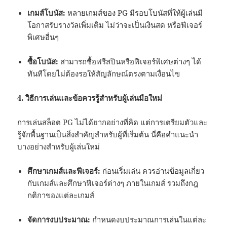
เกมส์โบนัส:
หลายเกมส์ของ PG มีรอบโบนัสที่ให้ผู้เล่นมี
โอกาสรับรางวัลเพิ่มเติม ไม่ว่าจะเป็นเงินสด หรือฟีเจอร์
พิเศษอื่นๆ
ซื้อโบนัส:
สามารถซื้อฟรีสปินหรือฟีเจอร์พิเศษต่างๆ ได้
ทันทีโดยไม่ต้องรอให้สัญลักษณ์ตรงตามเงื่อนไข
4. วิธีการเล่นและข้อควรรู้สำหรับผู้เล่นมือใหม่
การเล่นสล็อต PG ไม่ได้ยากอย่างที่คิด แต่การเตรียมตัวและ
รู้จักพื้นฐานเป็นสิ่งสำคัญสำหรับผู้ที่เริ่มต้น นี่คือคำแนะนำ
บางอย่างสำหรับผู้เล่นใหม่
ศึกษาเกมส์และฟีเจอร์:
ก่อนเริ่มเล่น ควรอ่านข้อมูลเกี่ยว
กับเกมส์และศึกษาฟีเจอร์ต่างๆ ภายในเกมส์ รวมถึงกฎ
กติกาของแต่ละเกมส์
จัดการงบประมาณ:
กำหนดงบประมาณการเล่นในแต่ละ