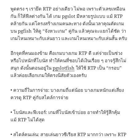
พูดตรง ๆ เรายึด RTP อย่างเดียว ไม่พอ เพราะตัวเลขเหมือน
กัน ก็ให้ฟีลต่างกัน ได้ เกม pgslot มีหลายรูปแบบ แม้ RTP
คล้ายกัน แต่โครงสร้างเกมคนละทาง ดังนั้นเวลาคุณคัดเกม
บน pgfish ให้ดู “จังหวะเกม” คู่กัน แล้วคุณจะแยกได้ชัด ว่า
เกมไหนเหมาะกับเล่นยาว และเกมไหนเหมาะกับเล่นสั้น ครับ
อีกจุดที่คนมองข้าม คือเกมบางเกม RTP ดี แต่จ่ายเป็นช่วง
หรือไปหนักที่โบนัส ทำให้คนที่ชอบได้เงินเรื่อย ๆ อาจรู้สึกไม่
สนุก ดังนั้นตอนอยู่ใน
pgslotfish
ให้ใช้ RTP เป็น “กรอบ”
แล้วค่อยเลือกเกมให้ตรงนิสัยตัวเองครับ
• ความถี่ในการจ่าย: บางเกมถี่แต่น้อย บางเกมหนักแต่เสี่ยง
ควรดู RTP คู่กับสไตล์การจ่าย
• โบนัสและฟีเจอร์: เกมที่โบนัสเข้าบ่อย อาจทำให้รู้สึกคุ้ม
แม้ RTP ไม่ได้สุด
• สไตล์คนเล่น: สายเล่นยาวซีเรียส RTP มากกว่า เพราะ RTP