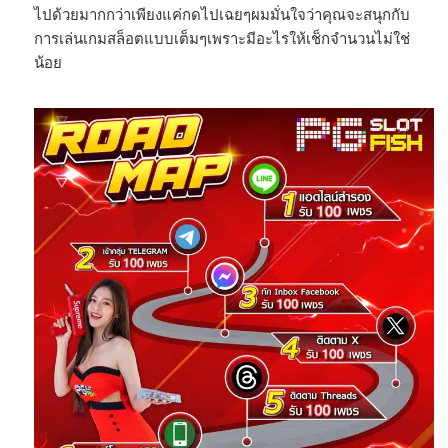
ไปด้วยมากกว่าเพียงแค่กดไปเฉยๆผมมั่นใจว่าคุณจะสนุกกับ
การเล่นเกมสล็อตแบบเต็มๆเพราะมีอะไรให้เช็กจำนวนไม่ใช่
น้อย