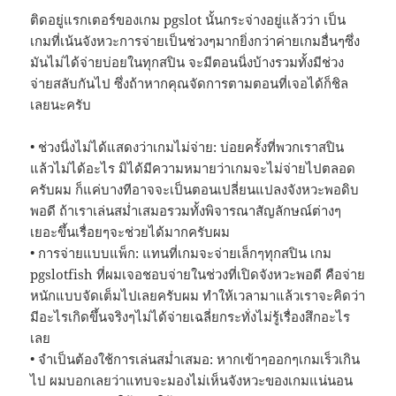
ติดอยู่แรกเตอร์ของเกม pgslot นั้นกระจ่างอยู่แล้วว่า เป็น
เกมที่เน้นจังหวะการจ่ายเป็นช่วงๆมากยิ่งกว่าค่ายเกมอื่นๆซึ่ง
มันไม่ได้จ่ายบ่อยในทุกสปิน จะมีตอนนิ่งบ้างรวมทั้งมีช่วง
จ่ายสลับกันไป ซึ่งถ้าหากคุณจัดการตามตอนที่เจอได้ก็ชิล
เลยนะครับ
• ช่วงนิ่งไม่ได้แสดงว่าเกมไม่จ่าย: บ่อยครั้งที่พวกเราสปิน
แล้วไม่ได้อะไร มิได้มีความหมายว่าเกมจะไม่จ่ายไปตลอด
ครับผม ก็แค่บางทีอาจจะเป็นตอนเปลี่ยนแปลงจังหวะพอดิบ
พอดี ถ้าเราเล่นสม่ำเสมอรวมทั้งพิจารณาสัญลักษณ์ต่างๆ
เยอะขึ้นเรื่อยๆจะช่วยได้มากครับผม
• การจ่ายแบบแพ็ก: แทนที่เกมจะจ่ายเล็กๆทุกสปิน เกม
pgslotfish ที่ผมเจอชอบจ่ายในช่วงที่เปิดจังหวะพอดี คือจ่าย
หนักแบบจัดเต็มไปเลยครับผม ทำให้เวลามาแล้วเราจะคิดว่า
มีอะไรเกิดขึ้นจริงๆไม่ได้จ่ายเฉลี่ยกระทั่งไม่รู้เรื่องสึกอะไร
เลย
• จำเป็นต้องใช้การเล่นสม่ำเสมอ: หากเข้าๆออกๆเกมเร็วเกิน
ไป ผมบอกเลยว่าแทบจะมองไม่เห็นจังหวะของเกมแน่นอน