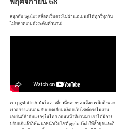
พฤศจิกายน 68
สนุกกับ pgslot สล็อตเว็บตรงไม่ผ่านเอเย่นต์ได้ทุกวี่ทุกวัน
ไม่พลาดเกมดังระดับตำนาน!
เรา pgslotfish มั่นใจว่า เดี๋ยวนี้หลายๆคนจึงควรนึกถึงพวก
เราอย่างแน่นอน กับยอดเยี่ยมสล็อตเว็บไซต์ตรงไม่ผ่าน
เอเย่นต์ลำดับแรกๆในไทย ก่อนหน้าที่ผ่านมา เราได้มีการ
ปรับแก้แล้วก็พัฒนาหน้าเว็บไซต์pgslotfishให้ล้ำยุคและก็