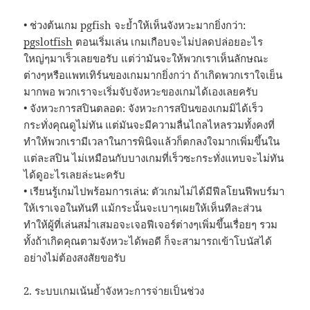
• ช่วงต้นเกม pgfish จะย้ำให้เห็นจังหวะมากยิ่งกว่า:
pgslotfish
ตอนเริ่มเล่น เกมเกือบจะไม่ปลดปล่อยอะไร
ใหญ่ๆมาเร็วเลยขอรับ แต่ว่ามันจะให้พวกเราเห็นลักษณะ
ต่างๆหรือแพทเทิร์นของเกมมากยิ่งกว่า ถ้าเกิดพวกเราใจเย็น
มากพอ พวกเราจะเริ่มจับจังหวะของเกมได้เองเลยครับ
• จังหวะการสปินตลอด: จังหวะการสปินของเกมมิได้เร็ว
กระทั่งคุณดูไม่ทัน แต่มันจะมีความลื่นไถลไหลรวมทั้งคงที่
ทำให้พวกเรามีเวลาในการพินิจแล้วก็ตกลงใจมากเพิ่มขึ้นใน
แต่ละสปิน ไม่เหมือนกับบางเกมที่เร็วซะกระทั่งแทบจะไม่ทัน
ได้ดูอะไรเลยล่ะนะครับ
• เรียนรู้เกมไปพร้อมการเล่น: ตัวเกมไม่ได้มีฟีลโยนฟีพบร์มา
ให้เราเจอในทันที แม้กระนั้นจะเบาๆเผยให้เห็นทีละส่วน
ทำให้ผู้ที่เล่นสม่ำเสมอจะเจอฟีเจอร์ต่างๆเพิ่มขึ้นเรื่อยๆ รวม
ทั้งถ้าเกิดคุณตามจังหวะได้พอดี ก็จะสามารถเข้าโบนัสได้
อย่างไม่ต้องสงสัยขอรับ
2. ระบบเกมเน้นย้ำจังหวะการจ่ายเป็นช่วง