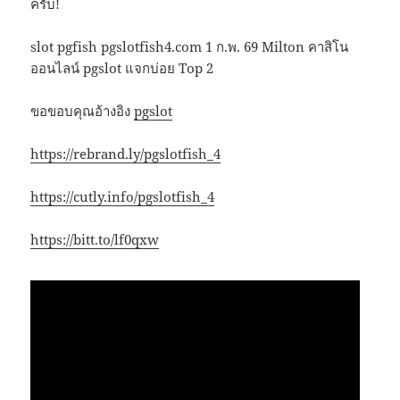
ครับ!
slot pgfish pgslotfish4.com 1 ก.พ. 69 Milton คาสิโน
ออนไลน์ pgslot แจกบ่อย Top 2
ขอขอบคุณอ้างอิง
pgslot
https://rebrand.ly/pgslotfish_4
https://cutly.info/pgslotfish_4
https://bitt.to/lf0qxw