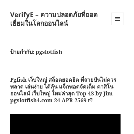
VerifyE – ความปลอดภัยที่ยอด
เยี่ยมในโลกออนไลน์
เมนู
และวิด
เจ็ต
ป้ายกำกับ:
pgslotfish
Pgfish เว็บใหญ่ สล็อตยอดฮิต ที่สายปั่นไม่ควร
พลาด เล่นง่าย ได้ลุ้น แจ็กพอตจัดเต็ม คาสิโน
ออนไลน์ เว็บใหญ่ ใหม่ล่าสุด Top 43 by Jim
pgslotfish4.com 24 APR 2569