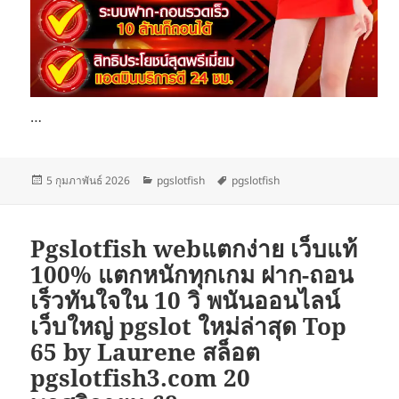
…
เขียน
หมวด
ป้าย
5 กุมภาพันธ์ 2026
pgslotfish
pgslotfish
เมื่อ
หมู่
กำกับ
Pgslotfish webแตกง่าย เว็บแท้
100% แตกหนักทุกเกม ฝาก-ถอน
เร็วทันใจใน 10 วิ พนันออนไลน์
เว็บใหญ่ pgslot ใหม่ล่าสุด Top
65 by Laurene สล็อต
pgslotfish3.com 20