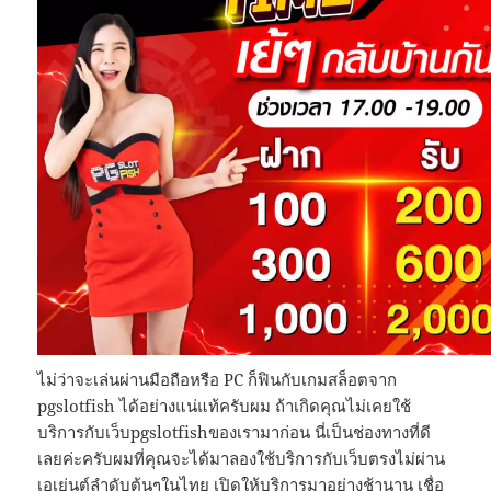
ไม่ว่าจะเล่นผ่านมือถือหรือ PC ก็ฟินกับเกมสล็อตจาก
pgslotfish ได้อย่างแน่แท้ครับผม ถ้าเกิดคุณไม่เคยใช้
บริการกับเว็บpgslotfishของเรามาก่อน นี่เป็นช่องทางที่ดี
เลยค่ะครับผมที่คุณจะได้มาลองใช้บริการกับเว็บตรงไม่ผ่าน
เอเย่นต์ลำดับต้นๆในไทย เปิดให้บริการมาอย่างช้านาน เชื่อ