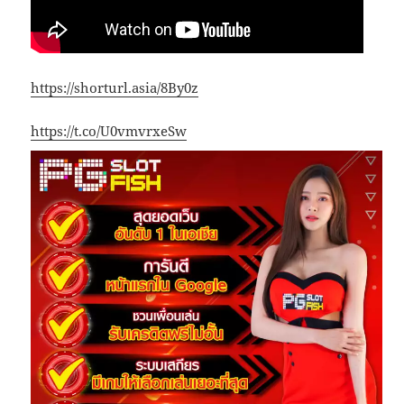
https://shorturl.asia/8By0z
https://t.co/U0vmvrxeSw