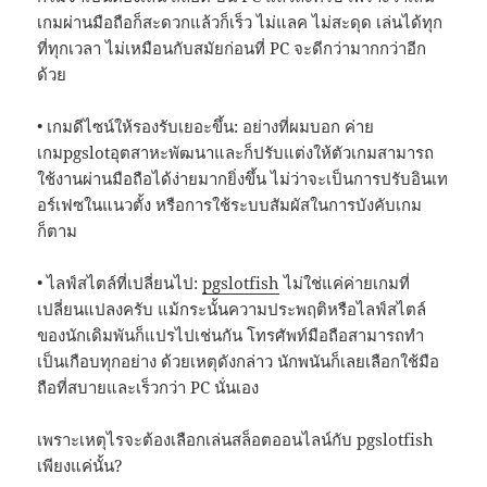
เกมผ่านมือถือก็สะดวกแล้วก็เร็ว ไม่แลค ไม่สะดุด เล่นได้ทุก
ที่ทุกเวลา ไม่เหมือนกับสมัยก่อนที่ PC จะดีกว่ามากกว่าอีก
ด้วย
• เกมดีไซน์ให้รองรับเยอะขึ้น: อย่างที่ผมบอก ค่าย
เกมpgslotอุตสาหะพัฒนาและก็ปรับแต่งให้ตัวเกมสามารถ
ใช้งานผ่านมือถือได้ง่ายมากยิ่งขึ้น ไม่ว่าจะเป็นการปรับอินเท
อร์เฟซในแนวตั้ง หรือการใช้ระบบสัมผัสในการบังคับเกม
ก็ตาม
• ไลฟ์สไตล์ที่เปลี่ยนไป:
pgslotfish
ไม่ใช่แค่ค่ายเกมที่
เปลี่ยนแปลงครับ แม้กระนั้นความประพฤติหรือไลฟ์สไตล์
ของนักเดิมพันก็แปรไปเช่นกัน โทรศัพท์มือถือสามารถทำ
เป็นเกือบทุกอย่าง ด้วยเหตุดังกล่าว นักพนันก็เลยเลือกใช้มือ
ถือที่สบายและเร็วกว่า PC นั่นเอง
เพราะเหตุไรจะต้องเลือกเล่นสล็อตออนไลน์กับ pgslotfish
เพียงแค่นั้น?