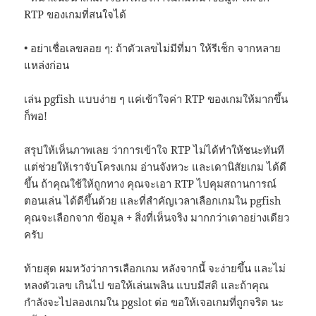
RTP ของเกมที่สนใจได้
• อย่าเชื่อเลขลอย ๆ: ถ้าตัวเลขไม่มีที่มา ให้รีเช็ก จากหลาย
แหล่งก่อน
เล่น pgfish แบบง่าย ๆ แค่เข้าใจค่า RTP ของเกมให้มากขึ้น
ก็พอ!
สรุปให้เห็นภาพเลย ว่าการเข้าใจ RTP ไม่ได้ทำให้ชนะทันที
แต่ช่วยให้เราจับโครงเกม อ่านจังหวะ และเดานิสัยเกม ได้ดี
ขึ้น ถ้าคุณใช้ให้ถูกทาง คุณจะเอา RTP ไปคุมสถานการณ์
ตอนเล่น ได้ดีขึ้นด้วย และที่สำคัญเวลาเลือกเกมใน pgfish
คุณจะเลือกจาก ข้อมูล + สิ่งที่เห็นจริง มากกว่าเดาอย่างเดียว
ครับ
ท้ายสุด ผมหวังว่าการเลือกเกม หลังจากนี้ จะง่ายขึ้น และไม่
หลงตัวเลข เกินไป ขอให้เล่นเพลิน แบบมีสติ และถ้าคุณ
กำลังจะไปลองเกมใน pgslot ต่อ ขอให้เจอเกมที่ถูกจริต นะ