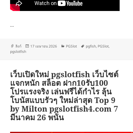
…
รูป
เขียน
หมวด
ป้าย
ลิงก์
17 เมษายน 2026
PGSlot
pgfish
,
PGSlot
,
แบบ
เมื่อ
หมู่
กำกับ
pgslotfish
เรื่อง
เว็บเปิดใหม่ pgslotfish เว็บไซต์
แจกหนัก สล็อต ฝาก10รับ100
โปรแรงจริง เล่นฟรีได้กำไร ลุ้น
โบนัสแบบรัวๆ ใหม่ล่าสุด Top 9
by Milton pgslotfish4.com 7
มีนาคม 26 พนัน