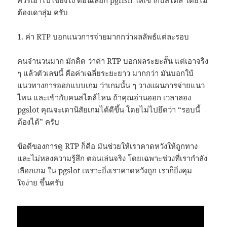
ควรเอาไปใช้ยังไง ตอนเลือก pgfish ให้เข้ากับสไตล์ โดยไม่
ต้องเดาสุ่ม ครับ
1. ค่า RTP บอกแนวการจ่ายมากกว่าผลลัพธ์แต่ละรอบ
คนจำนวนมาก มักคิด ว่าค่า RTP บอกผลระยะสั้น แต่เอาจริง
ๆ แล้วตัวเลขนี้ คือค่าเฉลี่ยระยะยาว มากกว่า มันบอกใบ้
แนวทางการออกแบบเกม ว่าเกมนั้น ๆ วางแผนการจ่ายแนว
ไหน และเข้ากับคนสไตล์ไหน ถ้าคุณอ่านออก เวลาลอง
pgslot คุณจะเดานิสัยเกมได้ดีขึ้น โดยไม่ไปยึดว่า “รอบนี้
ต้องได้” ครับ
ข้อดีของการดู RTP ก็คือ มันช่วยให้เราคาดหวังให้ถูกทาง
และไม่หลงความรู้สึก ตอนเล่นจริง โดยเฉพาะช่วงที่เรากำลัง
เลือกเกม ใน pgslot เพราะยิ่งเราคาดหวังถูก เราก็ยิ่งคุม
ใจง่าย ขึ้นครับ