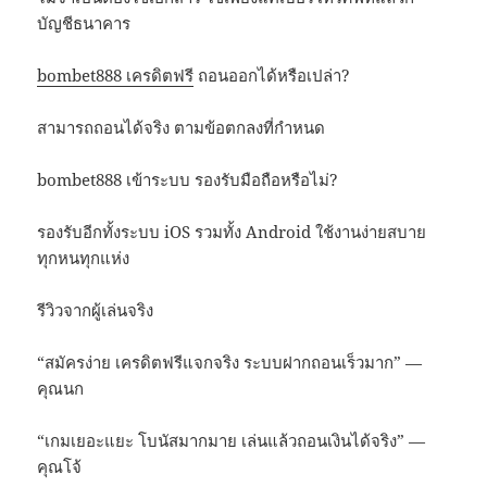
บัญชีธนาคาร
bombet888 เครดิตฟรี
ถอนออกได้หรือเปล่า?
สามารถถอนได้จริง ตามข้อตกลงที่กำหนด
bombet888 เข้าระบบ รองรับมือถือหรือไม่?
รองรับอีกทั้งระบบ iOS รวมทั้ง Android ใช้งานง่ายสบาย
ทุกหนทุกแห่ง
รีวิวจากผู้เล่นจริง
“สมัครง่าย เครดิตฟรีแจกจริง ระบบฝากถอนเร็วมาก” —
คุณนก
“เกมเยอะแยะ โบนัสมากมาย เล่นแล้วถอนเงินได้จริง” —
คุณโจ้