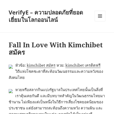
VerifyE – ความปลอดภัยที่ยอด
เยี่ยมในโลกออนไลน์
เมนู
และวิด
เจ็ต
Fall In Love With Kimchibet
สมัคร
หัวข้อ:
kimchibet สมัคร
หวย:
kimchibet เครดิตฟรี
วิถีแห่งโชคชะตาที่สะท้อนวัฒนธรรมและความหวังของ
สังคมไทย
หวยหรือสลากกินแบ่งรัฐบาลในประเทศไทยนั้นเป็นสิ่งที่
เราคุ้นเคยกันดี และมีบทบาทสำคัญในวัฒนธรรมไทยมา
ช้านาน ไม่เพียงแต่เป็นหนึ่งในวิธีการเสี่ยงโชคยอดนิยมของ
ประชาชน แต่ยังสามารถสะท้อนถึงความหวัง ความฝัน และ