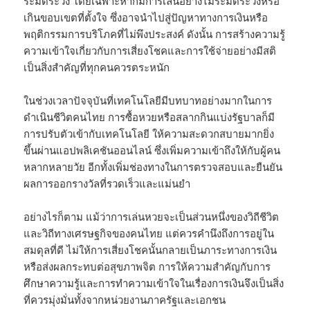
ระมัดระวัง โดยเฉพาะหากมีการเล่นอย่างไม่ระมัดระวังหรือ
เกินขอบเขตที่ตั้งใจ ซึ่งอาจนำไปสู่ปัญหาทางการเงินหรือ
พฤติกรรมการบริโภคที่ไม่พึงประสงค์ ดังนั้น การสร้างความรู้
ความเข้าใจเกี่ยวกับการเสี่ยงโชคและการใช้จ่ายอย่างมีสติ
เป็นสิ่งสำคัญที่ทุกคนควรตระหนัก
ในช่วงเวลาปัจจุบันที่เทคโนโลยีมีบทบาทอย่างมากในการ
ดำเนินชีวิตคนไทย การซื้อหวยหรือสลากกินแบ่งรัฐบาลก็มี
การปรับตัวเข้ากับเทคโนโลยี ให้ความสะดวกสบายมากยิ่ง
ขึ้นผ่านแอปพลิเคชันออนไลน์ ซึ่งเพิ่มความเข้าถึงให้กับผู้คน
หลากหลายวัย อีกทั้งเพิ่มช่องทางในการตรวจสอบและยืนยัน
ผลการออกรางวัลที่รวดเร็วและแม่นยำ
อย่างไรก็ตาม แม้ว่าการเล่นหวยจะเป็นส่วนหนึ่งของวิถีชีวิต
และวิถีทางเศรษฐกิจของคนไทย แต่ควรคำนึงถึงการอยู่ใน
สมดุลที่ดี ไม่ให้การเสี่ยงโชคนั้นกลายเป็นภาระทางการเงิน
หรือส่งผลกระทบต่อสุขภาพจิต การให้ความสำคัญกับการ
ศึกษาความรู้และการทำความเข้าใจในเรื่องการเงินจึงเป็นสิ่ง
ที่ควรมุ่งมั่นทั้งจากหน่วยงานภาครัฐและเอกชน