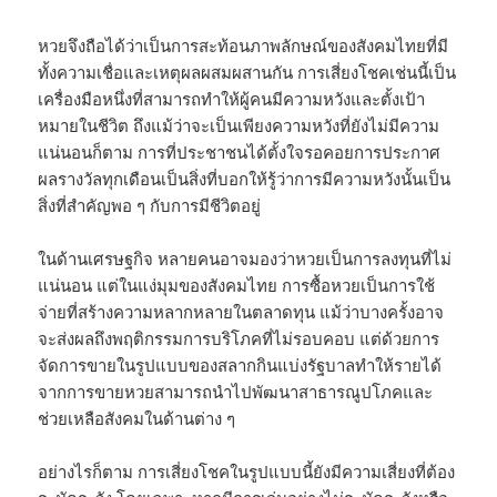
หวยจึงถือได้ว่าเป็นการสะท้อนภาพลักษณ์ของสังคมไทยที่มี
ทั้งความเชื่อและเหตุผลผสมผสานกัน การเสี่ยงโชคเช่นนี้เป็น
เครื่องมือหนึ่งที่สามารถทำให้ผู้คนมีความหวังและตั้งเป้า
หมายในชีวิต ถึงแม้ว่าจะเป็นเพียงความหวังที่ยังไม่มีความ
แน่นอนก็ตาม การที่ประชาชนได้ตั้งใจรอคอยการประกาศ
ผลรางวัลทุกเดือนเป็นสิ่งที่บอกให้รู้ว่าการมีความหวังนั้นเป็น
สิ่งที่สำคัญพอ ๆ กับการมีชีวิตอยู่
ในด้านเศรษฐกิจ หลายคนอาจมองว่าหวยเป็นการลงทุนที่ไม่
แน่นอน แต่ในแง่มุมของสังคมไทย การซื้อหวยเป็นการใช้
จ่ายที่สร้างความหลากหลายในตลาดทุน แม้ว่าบางครั้งอาจ
จะส่งผลถึงพฤติกรรมการบริโภคที่ไม่รอบคอบ แต่ด้วยการ
จัดการขายในรูปแบบของสลากกินแบ่งรัฐบาลทำให้รายได้
จากการขายหวยสามารถนำไปพัฒนาสาธารณูปโภคและ
ช่วยเหลือสังคมในด้านต่าง ๆ
อย่างไรก็ตาม การเสี่ยงโชคในรูปแบบนี้ยังมีความเสี่ยงที่ต้อง