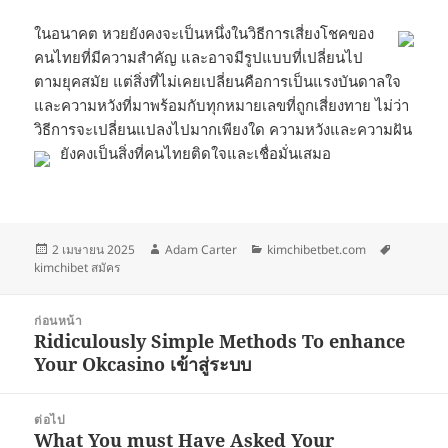
ในอนาคต หวยยังคงจะเป็นหนึ่งในวิธีการเสี่ยงโชคของ
คนไทยที่มีความสำคัญ และอาจมีรูปแบบที่เปลี่ยนไป
ตามยุคสมัย แต่สิ่งที่ไม่เคยเปลี่ยนคือการเป็นแรงบันดาลใจ
และความหวังที่มาพร้อมกับทุกหมายเลขที่ถูกเสี่ยงทาย ไม่ว่า
วิธีการจะเปลี่ยนแปลงไปมากเพียงใด ความหวังและความฝัน
ยังคงเป็นสิ่งที่คนไทยติดใจและเชื่อมั่นเสมอ
เขียน
ผู้
หมวด
ป้าย
2 เมษายน 2025
Adam Carter
kimchibetbet.com
เมื่อ
เขียน
หมู่
กำกับ
kimchibet สมัคร
แนะแนว
ก่อนหน้า
เรื่อง
Ridiculously Simple Methods To enhance
เรื่อง
Your Okcasino เข้าสู่ระบบ
ก่อน
หน้า:
ต่อไป
What You must Have Asked Your
เรื่อง