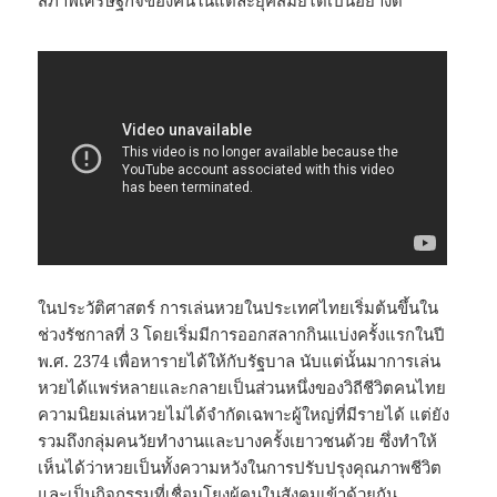
สภาพเศรษฐกิจของคนในแต่ละยุคสมัยได้เป็นอย่างดี
ในประวัติศาสตร์ การเล่นหวยในประเทศไทยเริ่มต้นขึ้นใน
ช่วงรัชกาลที่ 3 โดยเริ่มมีการออกสลากกินแบ่งครั้งแรกในปี
พ.ศ. 2374 เพื่อหารายได้ให้กับรัฐบาล นับแต่นั้นมาการเล่น
หวยได้แพร่หลายและกลายเป็นส่วนหนึ่งของวิถีชีวิตคนไทย
ความนิยมเล่นหวยไม่ได้จำกัดเฉพาะผู้ใหญ่ที่มีรายได้ แต่ยัง
รวมถึงกลุ่มคนวัยทำงานและบางครั้งเยาวชนด้วย ซึ่งทำให้
เห็นได้ว่าหวยเป็นทั้งความหวังในการปรับปรุงคุณภาพชีวิต
และเป็นกิจกรรมที่เชื่อมโยงผู้คนในสังคมเข้าด้วยกัน