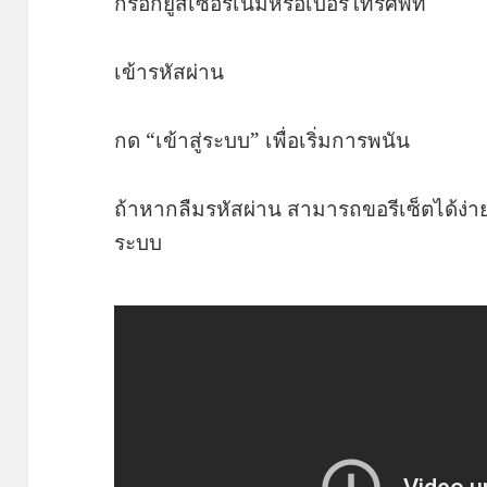
กรอกยูสเซอร์เนมหรือเบอร์โทรศัพท์
เข้ารหัสผ่าน
กด “เข้าสู่ระบบ” เพื่อเริ่มการพนัน
ถ้าหากลืมรหัสผ่าน สามารถขอรีเซ็ตได้ง่าย
ระบบ