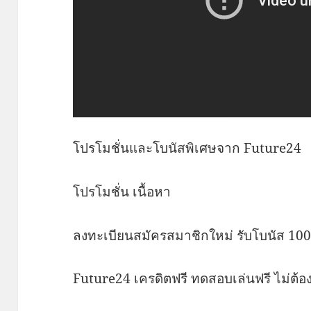
โปรโมชั่นและโบนัสพิเศษจาก Future24
โปรโมชั่น เนื้อหา
ลงทะเบียนสมัครสมาชิกใหม่ รับโบนัส 100
Future24 เครดิตฟรี ทดสอบเล่นฟรี ไม่ต้อ