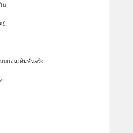
วัน
ตย์
บก่อนเดิมพันจริง
นะ