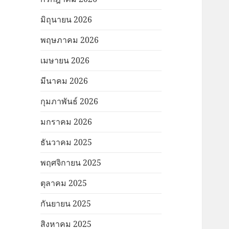
มิถุนายน 2026
พฤษภาคม 2026
เมษายน 2026
มีนาคม 2026
กุมภาพันธ์ 2026
มกราคม 2026
ธันวาคม 2025
พฤศจิกายน 2025
ตุลาคม 2025
กันยายน 2025
สิงหาคม 2025