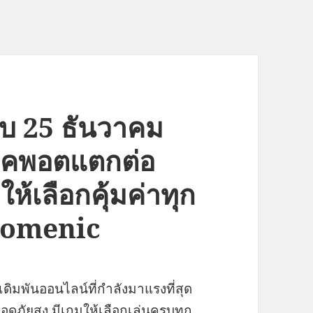
บบ 25 ธันวาคม
จ็คพอตแตกต่อ
ห้เลือกคุ้มค่าทุก
 Domenic
ิมพันออนไลน์ที่กำลังมาแรงที่สุด
ลอดภัยสูง มีเกมให้เลือกเล่นครบทุก