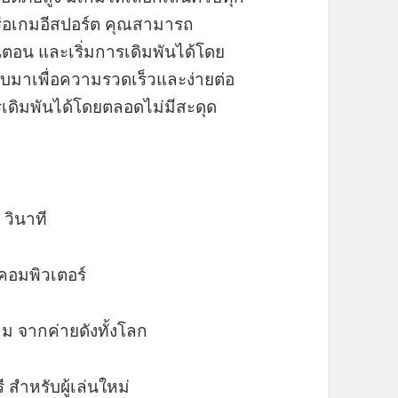
หรือเกมอีสปอร์ต คุณสามารถ
้นตอน และเริ่มการเดิมพันได้โดย
บมาเพื่อความรวดเร็วและง่ายต่อ
รเดิมพันได้โดยตลอดไม่มีสะดุด
วินาที
คอมพิวเตอร์
ม จากค่ายดังทั้งโลก
 สำหรับผู้เล่นใหม่