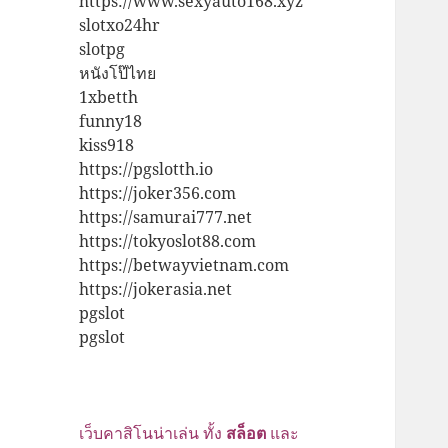
https://www.sexyauto168.xyz
slotxo24hr
slotpg
หนังโป๊ไทย
1xbetth
funny18
kiss918
https://pgslotth.io
https://joker356.com
https://samurai777.net
https://tokyoslot88.com
https://betwayvietnam.com
https://jokerasia.net
pgslot
pgslot
เว็บคาสิโนน่าเล่น ทั้ง
สล็อต
และ