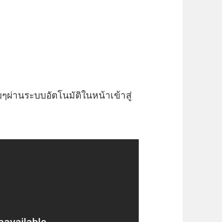
ๆผ่านระบบอัตโนมัติในหน้าเข้าสู่