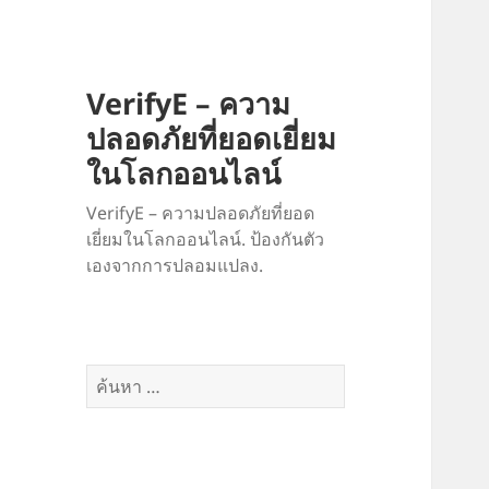
VerifyE – ความ
ปลอดภัยที่ยอดเยี่ยม
ในโลกออนไลน์
VerifyE – ความปลอดภัยที่ยอด
เยี่ยมในโลกออนไลน์. ป้องกันตัว
เองจากการปลอมแปลง.
ค้นหา
สำหรับ: