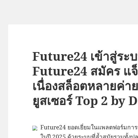
Future24 เข้าสู่ระ
Future24 สมัคร แ
เนื่องสล็อตหลายค่ายใ
ยูสเซอร์ Top 2 by
Future24 ยอดเยี่ยมในแพลตฟอร์มการเด
ในปี 2025 ด้วยระบบที่ล้ำสมัยรวมทั้งป