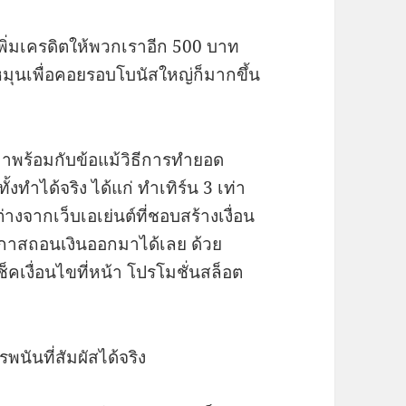
เพิ่มเครดิตให้พวกเราอีก 500 บาท
มุนเพื่อคอยรอบโบนัสใหญ่ก็มากขึ้น
าพร้อมกับข้อแม้วิธีการทำยอด
งทำได้จริง ได้แก่ ทำเทิร์น 3 เท่า
งจากเว็บเอเย่นต์ที่ชอบสร้างเงื่อน
โอกาสถอนเงินออกมาได้เลย ด้วย
ช็คเงื่อนไขที่หน้า โปรโมชั่นสล็อต
นันที่สัมผัสได้จริง