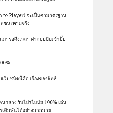
urn to Player) จะเป็นค่ามาตรฐาน
กาสชนะตามจริง
นมารอดึงเวลา ฝากปุบปับเข้าปั๊บ
 100%
ว็บชนิดนี้คือ เรื่องของสิทธิ
นคนกลาง รับโปรโบนัส 100% เล่น
การเดิมพันได้อย่างมากมาย