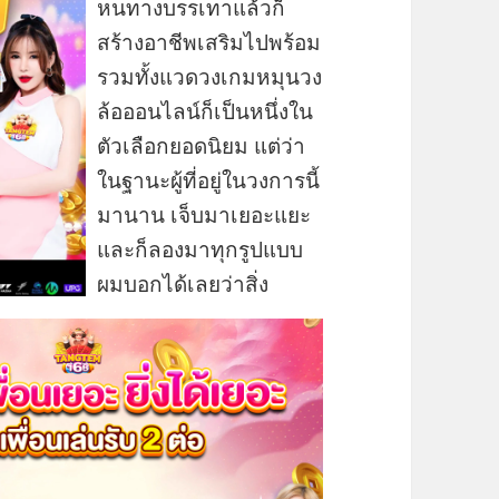
หนทางบรรเทาแล้วก็
สร้างอาชีพเสริมไปพร้อม
รวมทั้งแวดวงเกมหมุนวง
ล้อออนไลน์ก็เป็นหนึ่งใน
ตัวเลือกยอดนิยม แต่ว่า
ในฐานะผู้ที่อยู่ในวงการนี้
มานาน เจ็บมาเยอะแยะ
และก็ลองมาทุกรูปแบบ
ผมบอกได้เลยว่าสิ่ง