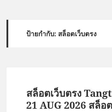
ป้ายกำกับ:
สล็อตเว็บตรง
สล็อตเว็บตรง Tan
21 AUG 2026 สล็อต