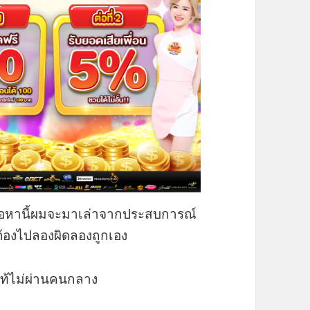
ื้อหานี้ผมจะมาเล่าจากประสบการณ์
่ต้องไปลองผิดลองถูกเอง
แท้ไม่ผ่านคนกลาง