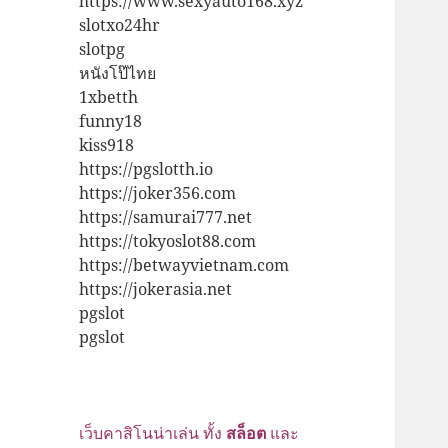
https://www.sexyauto168.xyz
slotxo24hr
slotpg
หนังโป๊ไทย
1xbetth
funny18
kiss918
https://pgslotth.io
https://joker356.com
https://samurai777.net
https://tokyoslot88.com
https://betwayvietnam.com
https://jokerasia.net
pgslot
pgslot
เว็บคาสิโนน่าเล่น ทั้ง
สล็อต
และ