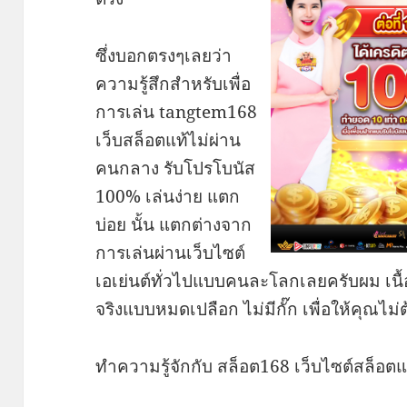
ซึ่งบอกตรงๆเลยว่า
ความรู้สึกสำหรับเพื่อ
การเล่น tangtem168
เว็บสล็อตแท้ไม่ผ่าน
คนกลาง รับโปรโบนัส
100% เล่นง่าย แตก
บ่อย นั้น แตกต่างจาก
การเล่นผ่านเว็บไซต์
เอเย่นต์ทั่วไปแบบคนละโลกเลยครับผม เน
จริงแบบหมดเปลือก ไม่มีกั๊ก เพื่อให้คุณไม
ทำความรู้จักกับ สล็อต168 เว็บไซต์สล็อต