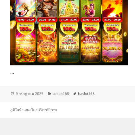
…
เขียน
หมวด
ป้าย
9 กรกฎาคม 2025
baslot168
baslot168
เมื่อ
หมู่
กำกับ
ภูมิใจนำเสนอโดย WordPress