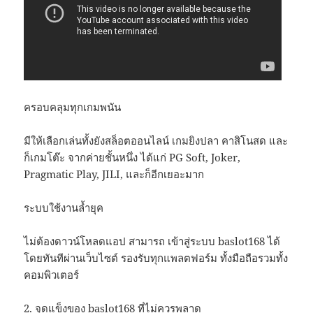
ครอบคลุมทุกเกมพนัน
มีให้เลือกเล่นทั้งยังสล็อตออนไลน์ เกมยิงปลา คาสิโนสด และ
ก็เกมโต๊ะ จากค่ายชั้นหนึ่ง ได้แก่ PG Soft, Joker,
Pragmatic Play, JILI, และก็อีกเยอะมาก
ระบบใช้งานล้ำยุค
ไม่ต้องดาวน์โหลดแอป สามารถ เข้าสู่ระบบ baslot168 ได้
โดยทันทีผ่านเว็บไซต์ รองรับทุกแพลตฟอร์ม ทั้งมือถือรวมทั้ง
คอมพิวเตอร์
2. จุดแข็งของ baslot168 ที่ไม่ควรพลาด