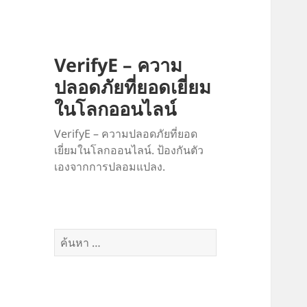
VerifyE – ความ
ปลอดภัยที่ยอดเยี่ยม
ในโลกออนไลน์
VerifyE – ความปลอดภัยที่ยอด
เยี่ยมในโลกออนไลน์. ป้องกันตัว
เองจากการปลอมแปลง.
ค้นหา
สำหรับ: