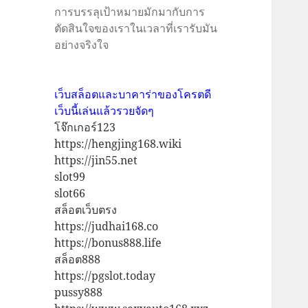
การบรรลุเป้าหมายมักมากับการ
ตัดสินใจของเราในเวลาที่เรารับมัน
อย่างจริงใจ
เว็บสล็อตและบาคาร่าของโครตดี
เว็บนี้เล่นแล้วรวยจัดๆ
โจ๊กเกอร์123
https://hengjing168.wiki
https://jin55.net
slot99
slot66
สล็อตเว็บตรง
https://judhai168.co
https://bonus888.life
สล็อต888
https://pgslot.today
pussy888