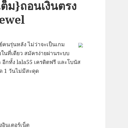
ดเต็ม}ถอนเงินตรง
Jewel
์คนรุ่นหลัง ไม่ว่าจะเป็นเกม
ในที่เดียว สมัครง่ายผ่านระบบ
ก อีกทั้ง lala55 เครดิตฟรี และโบนัส
 1 วันไม่มีสะดุด
อินเตอร์เน็ต