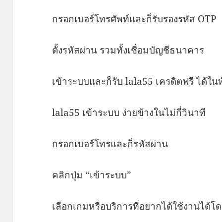
กรอกเบอร์โทรศัพท์และก็รับรองรหัส OTP
ตั้งรหัสผ่าน รวมทั้งเชื่อมบัญชีธนาคาร
เข้าระบบและก็รับ lala55 เครดิตฟรี ได้ในท
lala55 เข้าระบบ ง่ายข้างในไม่กี่วินาที
กรอกเบอร์โทรและก็รหัสผ่าน
คลิกปุ่ม “เข้าระบบ”
เลือกเกมหรือบริการที่อยากได้ใช้งานได้โด