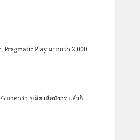
r, Pragmatic Play มากกว่า 2,000
ยังบาคาร่า รูเล็ต เสือมังกร แล้วก็