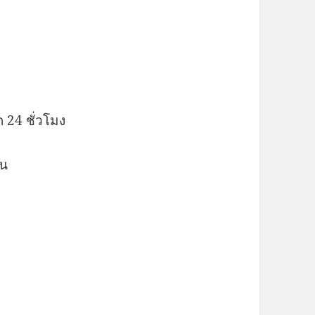
24 ชั่วโมง
าน