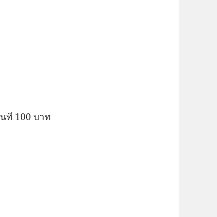
ันที 100 บาท