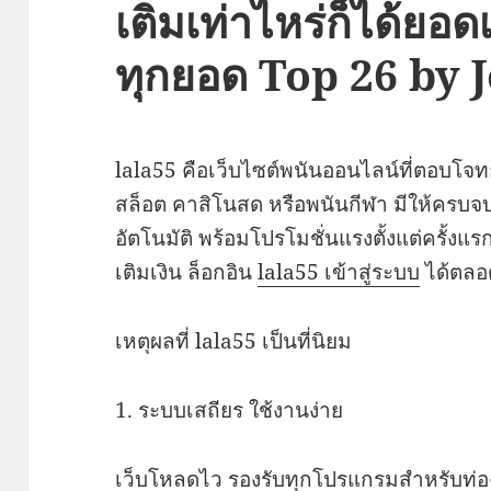
เติมเท่าไหร่ก็ได้ยอ
ทุกยอด Top 26 by 
lala55 คือเว็บไซต์พนันออนไลน์ที่ตอบโจทย
สล็อต คาสิโนสด หรือพนันกีฬา มีให้ครบจบ
อัตโนมัติ พร้อมโปรโมชั่นแรงตั้งแต่ครั้งแร
เติมเงิน ล็อกอิน
lala55 เข้าสู่ระบบ
ได้ตลอด
เหตุผลที่ lala55 เป็นที่นิยม
1. ระบบเสถียร ใช้งานง่าย
เว็บโหลดไว รองรับทุกโปรแกรมสำหรับท่อง