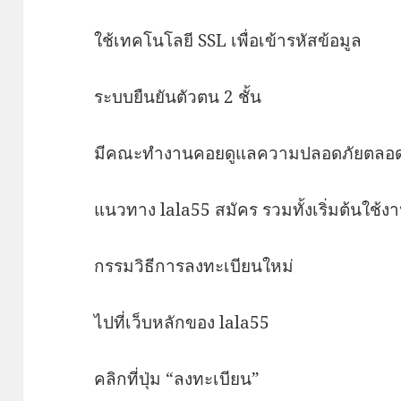
ใช้เทคโนโลยี SSL เพื่อเข้ารหัสข้อมูล
ระบบยืนยันตัวตน 2 ชั้น
มีคณะทำงานคอยดูแลความปลอดภัยตลอด 
แนวทาง lala55 สมัคร รวมทั้งเริ่มต้นใช้ง
กรรมวิธีการลงทะเบียนใหม่
ไปที่เว็บหลักของ lala55
คลิกที่ปุ่ม “ลงทะเบียน”