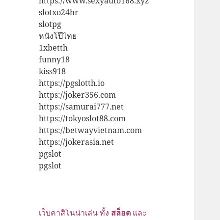
https://www.sexyauto168.xyz
slotxo24hr
slotpg
หนังโป๊ไทย
1xbetth
funny18
kiss918
https://pgslotth.io
https://joker356.com
https://samurai777.net
https://tokyoslot88.com
https://betwayvietnam.com
https://jokerasia.net
pgslot
pgslot
เว็บคาสิโนน่าเล่น ทั้ง
สล็อต
และ