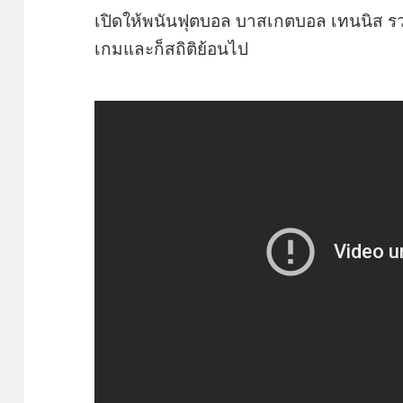
เปิดให้พนันฟุตบอล บาสเกตบอล เทนนิส รวม
เกมและก็สถิติย้อนไป