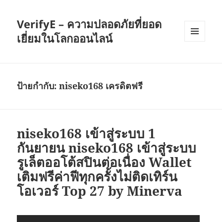
VerifyE – ความปลอดภัยที่ยอด
เยี่ยมในโลกออนไลน์
เมนู
และวิด
เจ็ต
ป้ายกำกับ:
niseko168 เครดิตฟรี
niseko168 เข้าสู่ระบบ 1
กันยายน niseko168 เข้าสู่ระบบ
รูเล็ตออโต้สปินต่อเนื่อง Wallet
เติมฟรีค่าฟีทุกครั้งไม่ติดเทิร์น
โอเวอร์ Top 27 by Minerva