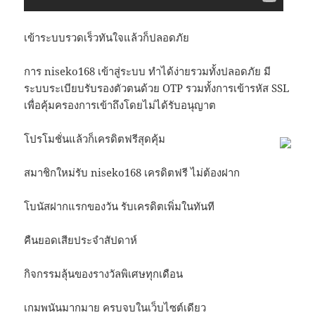
เข้าระบบรวดเร็วทันใจแล้วก็ปลอดภัย
การ niseko168 เข้าสู่ระบบ ทำได้ง่ายรวมทั้งปลอดภัย มี
ระบบระเบียบรับรองตัวตนด้วย OTP รวมทั้งการเข้ารหัส SSL
เพื่อคุ้มครองการเข้าถึงโดยไม่ได้รับอนุญาต
โปรโมชั่นแล้วก็เครดิตฟรีสุดคุ้ม
สมาชิกใหม่รับ niseko168 เครดิตฟรี ไม่ต้องฝาก
โบนัสฝากแรกของวัน รับเครดิตเพิ่มในทันที
คืนยอดเสียประจำสัปดาห์
กิจกรรมลุ้นของรางวัลพิเศษทุกเดือน
เกมพนันมากมาย ครบจบในเว็บไซต์เดียว