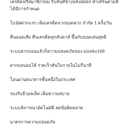
เครดิตฟรีสมาชิกใหม่ รับทันทีข้างหลังสมัคร ทำเทิร์นตามที่
ได้มีการกำหนด
โบนัสฝากแรก เพิ่มเครดิตจากยอดฝาก จำกัด 1 ครั้ง/วัน
คืนยอดเสีย คืนเครดิตทุกสัปดาห์ ขึ้นกับยอดเล่นสุทธิ
ระบบฝากถอนแล้วก็ความปลอดภัยของ niseko168
ฝากถอนออโต้ รวดเร็วทันใจภายในไม่กี่นาที
โอนผ่านธนาคารชั้นหนึ่งในประเทศ
รองรับอีวอลเล็ท เพิ่มความสบาย
ระบบพิจารณาอัตโนมัติ ลดข้อผิดพลาด
มาตรการความปลอดภัย