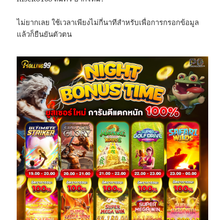
ไม่ยากเลย ใช้เวลาเพียงไม่กี่นาทีสำหรับเพื่อการกรอกข้อมูล
แล้วก็ยืนยันตัวตน