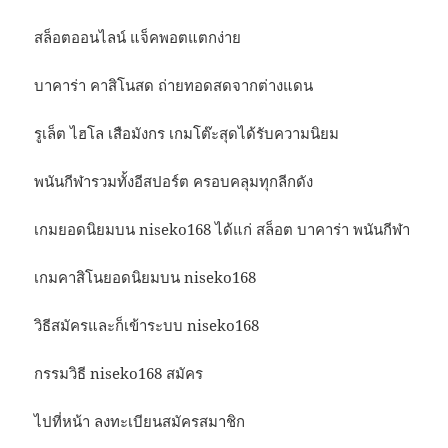
สล็อตออนไลน์ แจ็คพอตแตกง่าย
บาคาร่า คาสิโนสด ถ่ายทอดสดจากต่างแดน
รูเล็ต ไฮโล เสือมังกร เกมโต๊ะสุดได้รับความนิยม
พนันกีฬารวมทั้งอีสปอร์ต ครอบคลุมทุกลีกดัง
เกมยอดนิยมบน niseko168 ได้แก่ สล็อต บาคาร่า พนันกีฬา
เกมคาสิโนยอดนิยมบน niseko168
วิธีสมัครและก็เข้าระบบ niseko168
กรรมวิธี niseko168 สมัคร
ไปที่หน้า ลงทะเบียนสมัครสมาชิก