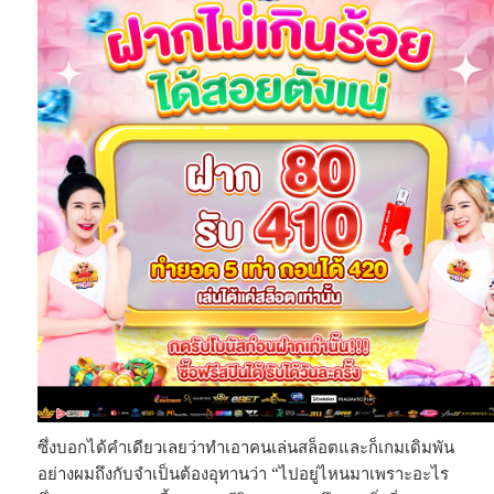
ซึ่งบอกได้คำเดียวเลยว่าทำเอาคนเล่นสล็อตและก็เกมเดิมพัน
อย่างผมถึงกับจำเป็นต้องอุทานว่า “ไปอยู่ไหนมาเพราะอะไร