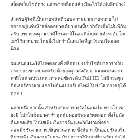
สล็อตเว็บไซต์ตรง นอกจากสล็อตแล้ว มีอะไรให้เล่นอีกบ้าง?
สำหรับผู้ใดที่เป็นสายพนันที่ชอบความมากมายหลาย ไม่
อยากอยู่แค่หน้าสล็อตอย่างเดียว ตรงนี้เขาก็จัดเต็มไม่แพ้กัน
ครับ เพราะเหตุว่าเขามีโซนคาสิโนสดที่เก็บค่ายดังระดับโลก
เอาไว้มากมาย โดยยิ่งไปกว่านั้นคนใดที่ถูกใจเกมไพ่ยอด
นิยม
ผมเสนอแนะให้ไปทดลองที่ สล็อต168 เว็บไซต์บาคาร่าเว็บ
ตรง ของเขาเลยนะครับ ด้วยเหตุว่าส่งสัญญาณสดตรงจาก
คาสิโนต่างประเทศ ภาพคมชัดระดับ Full HD ไม่มีกระตุก
ดีลเลอร์สาวสวยแจกไพ่กันแบบเรียลไทม์ โปร่งใส ตรวจดูได้
ทุกตา
นอกเหนือจากนั้น สำหรับสายล่ารางวัลในเกมไพ่ ทางเว็บเขา
ยังมี โปรโมชั่นบาคาร่า สุดคุ้มคอยซัพพอร์ตตลอด ทั้งโบนัส
คืนยอดเสีย โบนัสเพิ่มเงินรายวัน และก็ยังรวมทั้งค่า
คอมมิชชั่นจากการเชิญชวนสหาย ซึ่งนับว่าเป็นออปชั่นเสริม
ที่ช่วยเพิ่มเงินลงทุนในกระเป๋าของเราให้หนาขึ้น พร้อมฝ่าได้