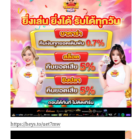
https://heys.to/uet7mw