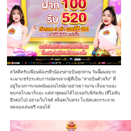
สวัสดีครับเพื่อนพ้องๆพี่ๆน้องๆสายปั่นทุกท่าน วันนี้ผมอยาก
จะมาแชร์ประสบการณ์ตรงจากผู้ที่เป็น “สายปั่นตัวจริง” ที่
อยู่ในวงการเกมพนันออนไลน์มาอย่างยาวนาน เจ็บมาเยอะ
พบกลโกงมาก็แยะ แต่ล่าสุดผมได้ไปเจอกับพิกัดลับ (ที่ไม่ลับ
อีกต่อไป) อย่างเว็บไซต์ สล็อตเว็บตรง โบนัสแตกกระจาย
ทดลองเล่นฟรี ถอนได้