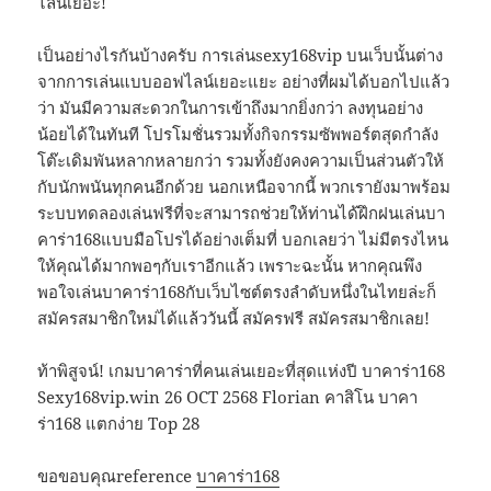
ไลน์เยอะ!
เป็นอย่างไรกันบ้างครับ การเล่นsexy168vip บนเว็บนั้นต่าง
จากการเล่นแบบออฟไลน์เยอะแยะ อย่างที่ผมได้บอกไปแล้ว
ว่า มันมีความสะดวกในการเข้าถึงมากยิ่งกว่า ลงทุนอย่าง
น้อยได้ในทันที โปรโมชั่นรวมทั้งกิจกรรมซัพพอร์ตสุดกำลัง
โต๊ะเดิมพันหลากหลายกว่า รวมทั้งยังคงความเป็นส่วนตัวให้
กับนักพนันทุกคนอีกด้วย นอกเหนือจากนี้ พวกเรายังมาพร้อม
ระบบทดลองเล่นฟรีที่จะสามารถช่วยให้ท่านได้ฝึกฝนเล่นบา
คาร่า168แบบมือโปรได้อย่างเต็มที่ บอกเลยว่า ไม่มีตรงไหน
ให้คุณได้มากพอๆกับเราอีกแล้ว เพราะฉะนั้น หากคุณพึง
พอใจเล่นบาคาร่า168กับเว็บไซต์ตรงลำดับหนึ่งในไทยล่ะก็
สมัครสมาชิกใหม่ได้แล้ววันนี้ สมัครฟรี สมัครสมาชิกเลย!
ท้าพิสูจน์! เกมบาคาร่าที่คนเล่นเยอะที่สุดแห่งปี บาคาร่า168
Sexy168vip.win 26 OCT 2568 Florian คาสิโน บาคา
ร่า168 แตกง่าย Top 28
ขอขอบคุณreference
บาคาร่า168