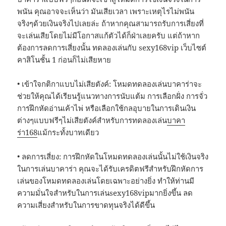
พนัน คุณอาจจะเห็นว่า มันเสียเวลา เพราะเหตุไรไม่พนัน
จริงๆด้วยเงินจริงไปเลยล่ะ ถ้าหากคุณสามารถรับการเสี่ยงที่
จะเล่นเสียโดยไม่มีโอกาสแก้ตัวได้ก็ฝ่าเลยครับ แต่ถ้าหาก
ต้องการลดการเสี่ยงนั้น ทดลองเล่นกับ sexy168vip เว็บไซต์
คาสิโนชั้น 1 ก่อนก็ไม่เสียหาย
• เข้าใจกติกาแบบไม่เสียตังค์: โหมดทดลองเล่นบาคาร่าจะ
ช่วยให้คุณได้เรียนรู้แนวทางการนับแต้ม การเลือกฝั่ง การจั่ว
การฝึกหัดอ่านเค้าไพ่ หรือเลือกใช้กลอุบายในการเดินเงิน
ต่างๆแบบฟรีๆไม่เสียตังค์สำหรับการทดลองเล่น
บาคา
ร่า168
แม้กระทั้งบาทเดียว
• ลดการเสี่ยง: การฝึกหัดในโหมดทดลองเล่นนั้นไม่ใช้เงินจริง
ในการเล่นบาคาร่า คุณจะได้รับเครดิตฟรีสำหรับฝึกหัดการ
เล่นของโหมดทดลองเล่นโดยเฉพาะอย่างยิ่ง ทำให้ท่านมี
ความมั่นใจสำหรับในการเล่นsexy168vipมากยิ่งขึ้น ลด
ความเสี่ยงสำหรับในการขาดทุนจริงได้ดีขึ้น