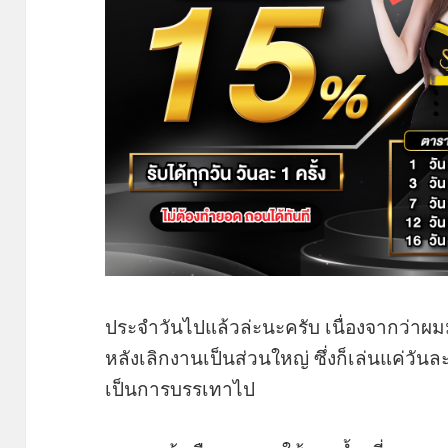
ประจำวันไปแล้วล่ะนะครับ เนื่องจากว่าผ
หลังเลิกงานเป็นส่วนใหญ่ ซึ่งก็เล่นแค่วันละ 
เป็นการบรรเทาไป