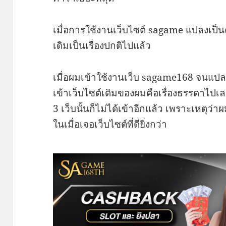
เมื่อการใช้งานเว็บไซต์ sagame แปลงเป็
เดิมเป็นเรื่องปกติไปแล้ว
เมื่อผมเข้าใช้งานเว็บ sagame168 จนแปล
เข้าเว็บไซต์เดิมของผมคือเรื่องธรรดาไปเลย
3 เว็บนั้นก็ไม่ได้เข้าอีกแล้ว เพราะเหตุว่
ในเมื่อเจอเว็บไซต์ที่ดียิ่งกว่า