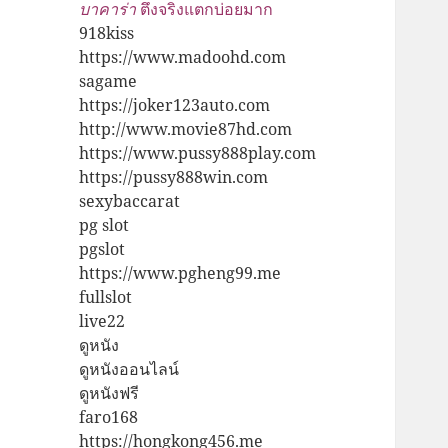
บาคาร่า
ตึงจริงแตกบ่อยมาก
918kiss
https://www.madoohd.com
sagame
https://joker123auto.com
http://www.movie87hd.com
https://www.pussy888play.com
https://pussy888win.com
sexybaccarat
pg slot
pgslot
https://www.pgheng99.me
fullslot
live22
ดูหนัง
ดูหนังออนไลน์
ดูหนังฟรี
faro168
https://hongkong456.me