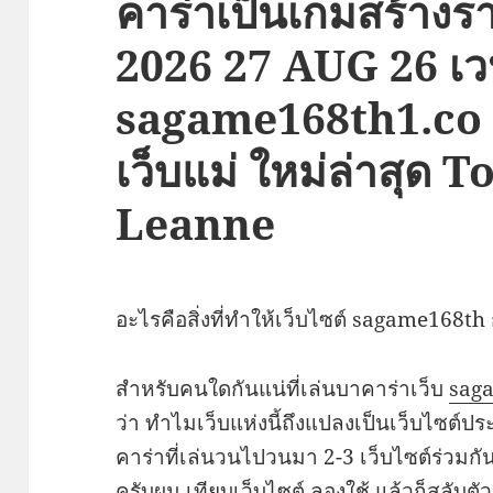
คาร่าเป็นเกมสร้างร
2026 27 AUG 26 เว
sagame168th1.co 
เว็บแม่ ใหม่ล่าสุด 
Leanne
อะไรคือสิ่งที่ทำให้เว็บไซต์ sagame168t
สำหรับคนใดกันแน่ที่เล่นบาคาร่าเว็บ
sag
ว่า ทำไมเว็บแห่งนี้ถึงแปลงเป็นเว็บไซต์ป
คาร่าที่เล่นวนไปวนมา 2-3 เว็บไซต์ร่วม
ครับผม เทียบเว็บไซต์ ลองใช้ แล้วก็สลับตั