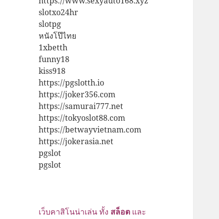
https://www.sexyauto168.xyz
slotxo24hr
slotpg
หนังโป๊ไทย
1xbetth
funny18
kiss918
https://pgslotth.io
https://joker356.com
https://samurai777.net
https://tokyoslot88.com
https://betwayvietnam.com
https://jokerasia.net
pgslot
pgslot
เว็บคาสิโนน่าเล่น ทั้ง
สล็อต
และ