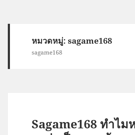
หมวดหมู่:
sagame168
sagame168
Sagame168 ทำไมห