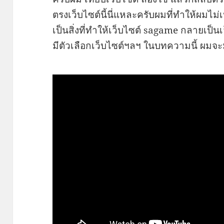
ตรงเว็บไซต์นี้นี่แหละครับผมที่ทำให้ผมไม่เ
เป็นสิ่งที่ทำให้เว็บไซต์ sagame กลายเป็น
มีตัวเลือกเว็บไซต์ฯลฯ ในบทความนี้ ผมจะม