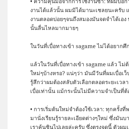
• ความคุ้นมือจากการใช้งานซ้ำ: ที่ผมบอก
งานได้แล้วนั้น ผมมิได้มานะเชลยนะครับ แ
งานตลอดบ่อยๆจนถึงสมองมันจดจำได้เอง 
นั้นลื่นไหลมากมายๆ
ในวันที่เบื่อทางเข้า sagame ไม่ได้อยากศ
แล้วในวันที่เบื่อทางเข้า sagame แล้ว ไม่ต
ใหม่ๆบ้างหรอ? แน่ๆว่า มันมีวันที่ผมเบื่อเ
รู้สึกว่าผมต้องสลับตัวเลือกตลอดระยะเวลา 
เบื่อเท่านั้น แม้กระนั้นไม่มีความจำเป็นที
• การเริ่มต้นใหม่จำต้องใช้เวลา: ทุกครั้งท
มานั่งเรียนรู้รายละเอียดต่างๆใหม่ ซึ่งมันบ
เราคุ้นชินไปเลยล่ะครับ ซึ่งตรงจุดนี้ ตัวผ