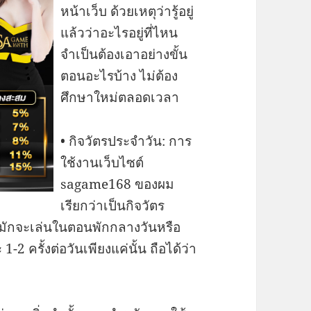
หน้าเว็บ ด้วยเหตุว่ารู้อยู่
แล้วว่าอะไรอยู่ที่ไหน
จำเป็นต้องเอาอย่างขั้น
ตอนอะไรบ้าง ไม่ต้อง
ศึกษาใหม่ตลอดเวลา
• กิจวัตรประจำวัน: การ
ใช้งานเว็บไซต์
sagame168 ของผม
เรียกว่าเป็นกิจวัตร
มมักจะเล่นในตอนพักกลางวันหรือ
1-2 ครั้งต่อวันเพียงแค่นั้น ถือได้ว่า