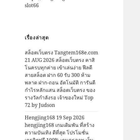
slot66
เรื่องล่าสุด
สล็อตเว็บตรง Tangtem168e.com
21 AUG 2026 สล็อตเว็บตรง คาสิ
โนครบทุกค่าย เข้าเล่นง่าย ฟีลดี
สายสล็อต ฝาก 60 รับ 300 ห้าม
พลาด ฝาก-ถอน อัตโนมัติ การันตี
กำไรหลักแสน สล็อตเว็บตรง ของ
รางวัลกำลังรอ เจ้าของใหม่ Top
72 by Judson
Hengjing168 19 Sep 2026
hengjing168 เกมเดิมพัน ที่สร้าง
ความบันเทิง ดีที่สุด โปรโมชั่น