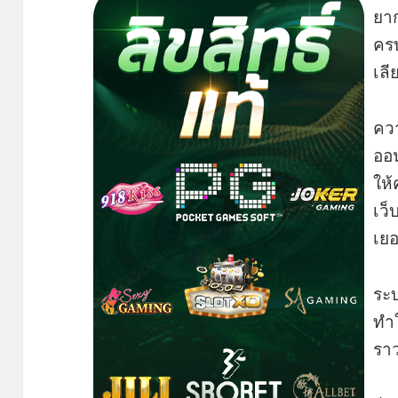
ยาก
ครบ
เล
คว
ออ
ให้
เว็
เย
ระ
ทำใ
ราว