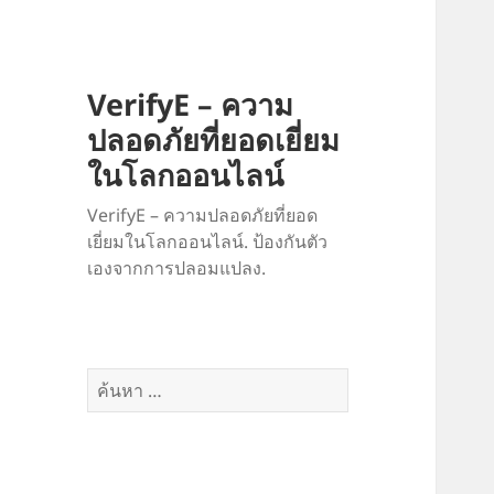
VerifyE – ความ
ปลอดภัยที่ยอดเยี่ยม
ในโลกออนไลน์
VerifyE – ความปลอดภัยที่ยอด
เยี่ยมในโลกออนไลน์. ป้องกันตัว
เองจากการปลอมแปลง.
ค้นหา
สำหรับ: