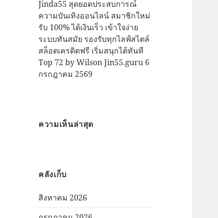
Jinda55 สุดยอดประสบการณ์
ความบันเทิงออนไลน์ สมาชิกใหม่
รับ 100% ได้เงินเร็ว เข้าใจง่าย
ระบบทันสมัย รองรับทุกไลฟ์สไตล์
สล็อตเครดิตฟรี เริ่มสนุกได้ทันที
Top 72 by Wilson Jin55.guru 6
กรกฎาคม 2569
ความเห็นล่าสุด
คลังเก็บ
สิงหาคม 2026
กรกฎาคม 2026