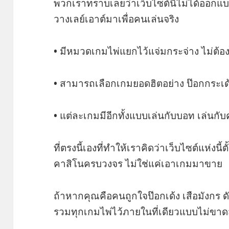
พวกเราทราบเลยว่าเว็บไซต์นี้ไม่ได้ออกแบบ
วางเลย์เอาต์มาเพื่อคนเล่นจริง
• มีหมวดเกมไพ่แยกไว้แจ่มกระจ่าง ไม่ต้อ
• สามารถเลือกเกมยอดฮิตอย่าง ป๊อกกระเด้
• แต่ละเกมมีอีกทั้งแบบเล่นกับบอท เล่นกั
ที่ตรงนี้เองที่ทำให้เราคิดว่าเว็บไซต์แห่งน
คาสิโนครบวงจร ไม่ใช่แค่เอาเกมมาขาย
ถ้าหากคุณคือคนถูกใจป๊อกเด้ง เสือมังกร ดั
รวมทุกเกมไพ่ไว้ภายในที่เดียวแบบไม่ขาด