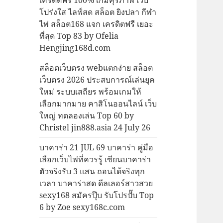
เครดิตฟรี 100% เกมคุรภาพ เว็บ
โปร่งใส ไลฟ์สด สล็อต ยิงปลา กีฬา
ไพ่ สล็อต168 แจก เครดิตฟรี เยอะ
ที่สุด Top 83 by Ofelia
Hengjing168d.com
สล็อตเว็บตรง webแตกง่าย สล็อต
เว็บตรง 2026 ประสบการณ์เล่นยุค
ใหม่ ระบบเสถียร พร้อมเกมให้
เลือกมากมาย คาสิโนออนไลน์ เว็บ
ใหญ่ ทดลองเล่น Top 60 by
Christel jin888.asia 24 July 26
บาคาร่า 21 JUL 69 บาคาร่า คู่มือ
เลือกเว็บไพ่ที่ควรรู้ เซียนบาคาร่า
ตัวจริงรับ 3 แสน ถอนได้จริงทุก
เวลา บาคาร่าสด ดีลเลอร์สาวสวย
sexy168 สมัครปุ๊บ รับโปรปั๊บ Top
6 by Zoe sexy168c.com