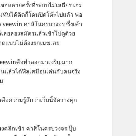
จอหลายครั้งที่ระบบไม่เสถียร เกม
่ทันได้คิดก็โดนปิดโต๊ะไปแล้ว พอ
่อ veewin คาสิโนครบวงจร ซึ่งเค้า
็เลยลองสมัครแล้วเข้าไปดูด้วย
นคาดแบบไม่ต้องยกเมฆเลย
กมveewinคือทำออกมาเจริญมาก
่นแล้วได้ฟีลเสมือนเล่นกับคนจริง
็บ
อความรู้สึกว่าเว็บนี้จัดวางทุก
งคลิกเข้า คาสิโนครบวงจร ปุ๊บ