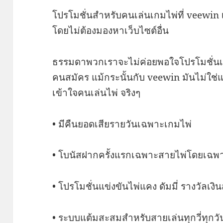
โปรโมชั่นสำหรับคนเล่นเกมไพ่ที่ veewin เป
โดยไม่ต้องมองหาเว็บไซต์อื่น
ธรรมดาพวกเราจะไม่ค่อยพอใจโปรโมชั่นเท่าไห
คนสมัคร แม้กระนั้นกับ veewin มันไม่ใช่
เข้าใจคนเล่นไพ่ จริงๆ
• มีคืนยอดเสียรายวันเฉพาะเกมไพ่
• โบนัสฝากครั้งแรกเฉพาะสายไพ่โดยเฉพ
• โปรโมชั่นแข่งขันไพ่แคง ดัมมี่ รางวัลเงิ
• ระบบแต้มสะสมสำหรับสายเล่นทุกวี่ทุกว