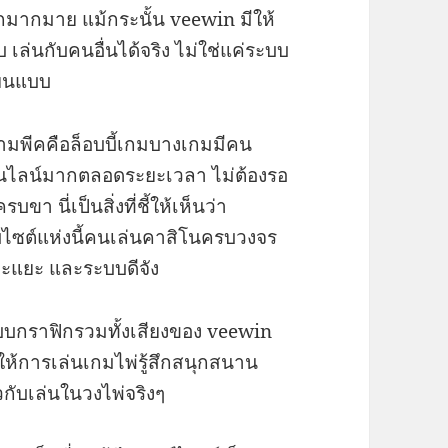
มากมาย แม้กระนั้น veewin มีให้
 เล่นกับคนอื่นได้จริง ไม่ใช่แค่ระบบ
ียนแบบ
ามพีคคือล็อบบี้เกมบางเกมมีคน
นไลน์มากตลอดระยะเวลา ไม่ต้องรอ
ครบขา นี่เป็นสิ่งที่ชี้ให้เห็นว่า
บไซต์แห่งนี้คนเล่นคาสิโนครบวงจร
อะแยะ และระบบดีจัง
บบกราฟิกรวมทั้งเสียงของ veewin
ห้การเล่นเกมไพ่รู้สึกสนุกสนาน
กับเล่นในวงไพ่จริงๆ