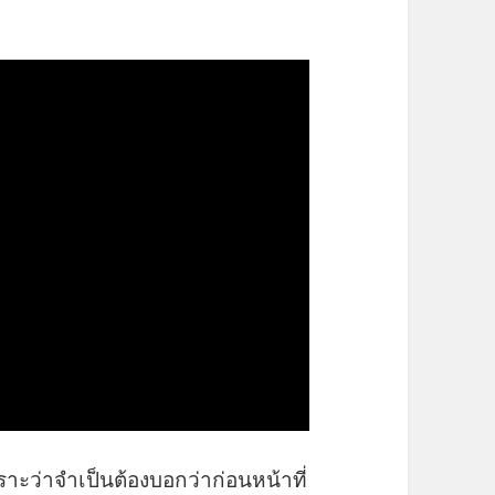
ะว่าจำเป็นต้องบอกว่าก่อนหน้าที่