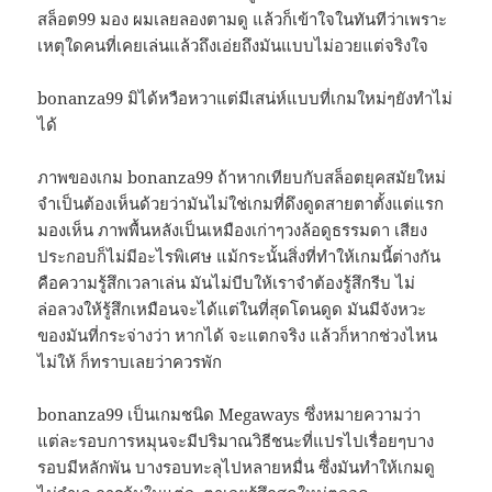
สล็อต99 มอง ผมเลยลองตามดู แล้วก็เข้าใจในทันทีว่าเพราะ
เหตุใดคนที่เคยเล่นแล้วถึงเอ่ยถึงมันแบบไม่อวยแต่จริงใจ
bonanza99 มิได้หวือหวาแต่มีเสน่ห์แบบที่เกมใหม่ๆยังทำไม่
ได้
ภาพของเกม bonanza99 ถ้าหากเทียบกับสล็อตยุคสมัยใหม่
จำเป็นต้องเห็นด้วยว่ามันไม่ใช่เกมที่ดึงดูดสายตาตั้งแต่แรก
มองเห็น ภาพพื้นหลังเป็นเหมืองเก่าๆวงล้อดูธรรมดา เสียง
ประกอบก็ไม่มีอะไรพิเศษ แม้กระนั้นสิ่งที่ทำให้เกมนี้ต่างกัน
คือความรู้สึกเวลาเล่น มันไม่บีบให้เราจำต้องรู้สึกรีบ ไม่
ล่อลวงให้รู้สึกเหมือนจะได้แต่ในที่สุดโดนดูด มันมีจังหวะ
ของมันที่กระจ่างว่า หากได้ จะแตกจริง แล้วก็หากช่วงไหน
ไม่ให้ ก็ทราบเลยว่าควรพัก
bonanza99 เป็นเกมชนิด Megaways ซึ่งหมายความว่า
แต่ละรอบการหมุนจะมีปริมาณวิธีชนะที่แปรไปเรื่อยๆบาง
รอบมีหลักพัน บางรอบทะลุไปหลายหมื่น ซึ่งมันทำให้เกมดู