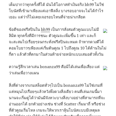
เต็มปากว่าทุกครั้งที่ได้ มันได้โอกาสทำเงินจริง bh99 ไม่ใช่
โบนัสที่เข้ามาเพียงแค่เอาฟีลลิ่ง บางรอบอาจจะไม่ได้กำไร
เยอะ แต่ว่าก็ไม่เคยเจอรอบไหนที่จ่ายน่าเกลียด
ข้อดีของฟรีสปินใน
bh99
เป็นการสั่งสมตัวคูณแบบไม่มี
ลิมิต ทุกครั้งที่มีการชนะ ตัวคูณจะเพิ่มขึ้น 1 เท่า และก็
จะสะสมไปเรื่อยๆจนกระทั่งฟรีสปินจะหมด ถ้าหากดวงดีได้
คอมโบยาวๆเพียงแค่เริ่มต้นคูณ 1 ไปถึงคูณ 10 ได้ด้านในไม่
กี่ตา แล้วตัวที่ตกมาในส่วนท้ายจ่ายหนักแบบเสมอตัวทั้งวัน
ความรู้สึกเวลาเล่น bonanza99 คือมิได้เล่นเพื่อเสี่ยง แต่
ว่าเล่นเพื่อวางแผน
สิ่งที่ต่างจากเกมสล็อตทั่วๆไปเป็น bonanza99 ไม่ใช่เกมที่
แค่หมุนไปเรื่อยๆแล้วหวังพึ่งดวงสิ่งเดียว คนที่เล่นเกมนี้มา
นานจะเริ่มดูได้ว่ามันมีจังหวะบางสิ่งบางอย่างที่สามารถที่จะ
อ่านออกได้ ยกตัวอย่างเช่น ช่วงที่ Scatter เริ่มมาถี่ หรือช่วง
ที่ตัวคูณเริ่มไหล เกมจะให้พวกเราลุ้นโบนัสแบบมีเหตุผล