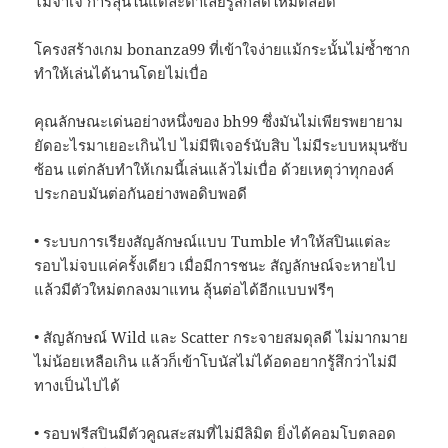
ไม่จำเจ การลุ้นในแต่ละตาเลยรู้สึกสดใหม่ตลอด
โครงสร้างเกม bonanza99 ที่เข้าใจง่ายแม้กระนั้นไม่ซ้ำซาก
ทำให้เล่นได้นานโดยไม่เบื่อ
คุณลักษณะเด่นอย่างหนึ่งของ bh99 ซึ่งมันไม่เพียรพยายาม
ยัดอะไรมาเยอะเกินไป ไม่มีฟีเจอร์นับสิบ ไม่มีระบบหมุนซับ
ซ้อน แต่กลับทำให้เกมนี้เล่นแล้วไม่เบื่อ ด้วยเหตุว่าทุกองค์
ประกอบมันต่อกันอย่างพอดิบพอดี
• ระบบการเรียงสัญลักษณ์แบบ Tumble ทำให้สปินแต่ละ
รอบไม่จบแค่ครั้งเดียว เมื่อมีการชนะ สัญลักษณ์จะหายไป
แล้วมีตัวใหม่ตกลงมาแทน ลุ้นต่อได้อีกแบบฟรีๆ
• สัญลักษณ์ Wild และ Scatter กระจายสมดุลดี ไม่มากมาย
ไม่น้อยเหลือเกิน แล้วก็เข้าโบนัสไม่ได้อดอยากรู้สึกว่าไม่มี
ทางเป็นไปได้
• รอบฟรีสปินมีตัวคูณสะสมที่ไม่มีลิมิต ยิ่งได้คอมโบตลอด