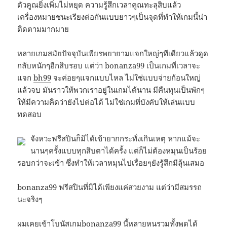
ตัวคูณยิ่งเพิ่มไม่หยุด ความรู้สึกเวลาคูณทะลุสิบแล้ว
เครื่องหมายชนะเรียงต่อกันแบบยาวๆเป็นจุดที่ทำให้เกมนี้น่า
ติดตามมากมาย
หลายเกมสมัยปัจจุบันเพียรพยายามแจกใหญ่ๆทีเดียวแล้วดูด
กลับหนักๆอีกสิบรอบ แต่ว่า bonanza99 เป็นเกมที่เวลาจะ
แจก
bh99
จะค่อยๆแจกแบบไหล ไม่ใช่แบบจ่ายก้อนใหญ่
แล้วจบ มันราวให้พวกเราอยู่ในเกมได้นาน มีคืนทุนเป็นพักๆ
ให้มีความคิดว่ายังไปต่อได้ ไม่ใช่เกมที่บังคับให้เล่นแบบ
ทดสอบ
จังหวะฟรีสปินก็มิได้เข้ายากกระทั่งเกินเหตุ หากแม้จะ
นานๆครั้งแบบทุกสิบตาได้ครั้ง แต่ก็ไม่ต้องหมุนเป็นร้อย
รอบกว่าจะเข้า ซึ่งทำให้เวลาหมุนไปเรื่อยๆยังรู้สึกมีลุ้นเสมอ
bonanza99 ฟรีสปินที่มิได้เพียงแค่สวยงาม แต่ว่ามีสมรรถ
นะจริงๆ
ผมเคยเข้าโบนัสเกมbonanza99 นี้หลายหนรวมทั้งพูดได้