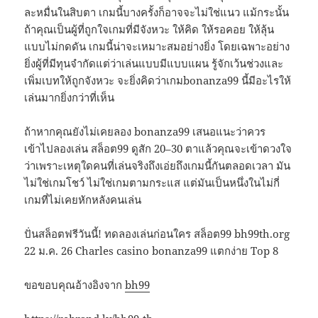
ละหมื่นในสิบตา เกมนี้บางครั้งก็อาจจะไม่ใช่แนว แม้กระนั้น
ถ้าคุณเป็นผู้ที่ถูกใจเกมที่มีจังหวะ ให้คิด ให้รอคอย ให้ลุ้น
แบบไม่กดดัน เกมนี้น่าจะเหมาะสมอย่างยิ่ง โดยเฉพาะอย่าง
ยิ่งผู้ที่มีทุนจำกัดแต่ว่าเล่นแบบมีแบบแผน รู้จักเว้นช่วงและ
เพิ่มเบทให้ถูกจังหวะ จะยิ่งคิดว่าเกมbonanza99 นี้มีอะไรให้
เล่นมากยิ่งกว่าที่เห็น
ถ้าหากคุณยังไม่เคยลอง bonanza99 เสนอแนะว่าควร
เข้าไปลองเล่น สล็อต99 ดูสัก 20–30 ตาแล้วคุณจะเข้าดวงใจ
ว่าเพราะเหตุใดคนที่เล่นจริงถึงเอ่ยถึงเกมนี้กันตลอดเวลา มัน
ไม่ใช่เกมโชว์ ไม่ใช่เกมตามกระแส แต่มันเป็นหนึ่งในไม่กี่
เกมที่ไม่เคยหักหลังคนเล่น
ปั่นสล็อตฟรีวันนี้! ทดลองเล่นก่อนใคร สล็อต99 bh99th.org
22 ม.ค. 26 Charles casino bonanza99 แตกง่าย Top 8
ขอขอบคุณอ้างอิงจาก
bh99