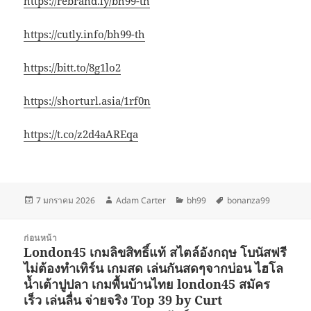
https://rebrand.ly/bh99-th
https://cutly.info/bh99-th
https://bitt.to/8g1lo2
https://shorturl.asia/1rf0n
https://t.co/z2d4aAREqa
เขียน
ผู้
หมวด
ป้าย
7 มกราคม 2026
Adam Carter
bh99
bonanza99
เมื่อ
เขียน
หมู่
กำกับ
แนะแนว
ก่อนหน้า
เรื่อง
London45 เกมลิขสิทธิ์แท้ สไตล์อังกฤษ โบนัสฟรี
เรื่อง
ไม่ต้องทำเทิร์น เกมสด เล่นกันสดๆจากบ่อน ไฮโล
ก่อน
น้ำเต้าปูปลา เกมพื้นบ้านไทย london45 สมัคร
หน้า:
เร็ว เล่นลื่น จ่ายจริง Top 39 by Curt