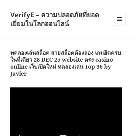
VerifyE – ความปลอดภัยที่ยอด
เยี่ยมในโลกออนไลน์
เมนู
และวิด
เจ็ต
ทดลองเล่นสล็อต สายสล็อตต้องลอง เกมฮิตครบ
ในที่เดียว 28 DEC 25 website ตรง casino
online เว็บเปิดใหม่ ทดลองเล่น Top 36 by
Javier