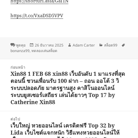
https://shorturl.asia/GaI1N
https://t.co/VxaDSD5VPV
รูป
เขียน
ผู้
หมวด
ป้าย
พูดคุย
26 ธันวาคม 2025
Adam Carter
สล็อต99
แบบ
เมื่อ
เขียน
หมู่
กำกับ
bonanza99
,
ทดลองเล่นสล็อต
เรื่อง
แนะแนว
ก่อนหน้า
เรื่อง
Xin88 1 FEB 68 xin88 เว็บอันดับ 1 มาแรงที่สุด
เรื่อง
ตอนนี้ ชวนเพื่อนรับ 100 ฝาก – ถอน ออโต้ 3 วิ
ก่อน
ระบบปลอดภัย มาตรฐานสูง คาสิโนออนไลน์
หน้า:
ระบบยูสเซอร์เสถียร เล่นได้ยาวๆ Top 17 by
Catherine Xin88
ต่อไป
เว็บใหญ่ หวยออนไลน์ เครดิตฟรี Top 32 by
เรื่อง
Lida เว็บไซต์แจกหนัก วิธีแทงหวยออนไลน์ให้
ต่อ