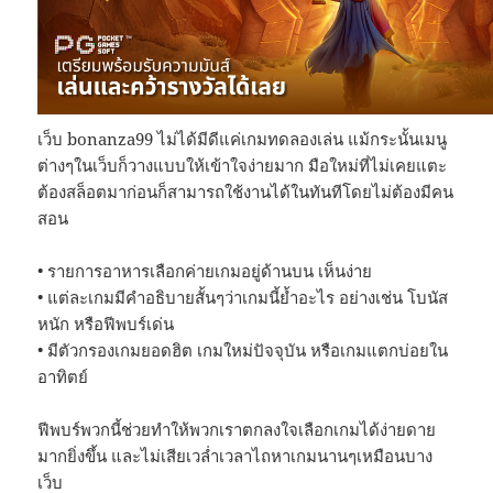
เว็บ bonanza99 ไม่ได้มีดีแค่เกมทดลองเล่น แม้กระนั้นเมนู
ต่างๆในเว็บก็วางแบบให้เข้าใจง่ายมาก มือใหม่ที่ไม่เคยแตะ
ต้องสล็อตมาก่อนก็สามารถใช้งานได้ในทันทีโดยไม่ต้องมีคน
สอน
• รายการอาหารเลือกค่ายเกมอยู่ด้านบน เห็นง่าย
• แต่ละเกมมีคำอธิบายสั้นๆว่าเกมนี้ย้ำอะไร อย่างเช่น โบนัส
หนัก หรือฟีพบร์เด่น
• มีตัวกรองเกมยอดฮิต เกมใหม่ปัจจุบัน หรือเกมแตกบ่อยใน
อาทิตย์
ฟีพบร์พวกนี้ช่วยทำให้พวกเราตกลงใจเลือกเกมได้ง่ายดาย
มากยิ่งขึ้น และไม่เสียเวล่ำเวลาไถหาเกมนานๆเหมือนบาง
เว็บ