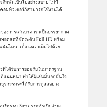
เดิมพันเป็นไปอย่างสบาย ไม่มี
รือคอมพิวเตอร์ก็สามารถใช้งานได้
นของการเล่นบาคาร่าเป็นบรรยากาศ
ยทอดสดที่ชัดระดับ Full HD พร้อม
ันไม่น่าเบื่อ แต่ว่าเต็มไปด้วย
รงที่ได้รับการยอมรับในมาตรฐาน
่แน่นหนา ทำให้ผู้เล่นมั่นอกมั่นใจ
ำธุรกรรมจะได้รับการดูแลอย่าง
กหรือถอน ก็สามารถทำเป็นง่ายๆ