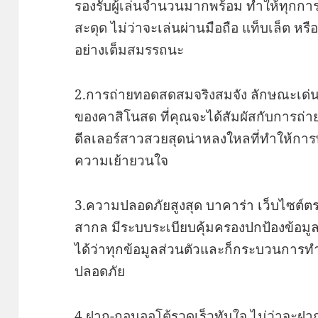
รองรับผู้เล่นจำนวนมากพร้อม ทำให้ทุกการ
สะดุด ไม่ว่าจะเล่นผ่านมือถือ แท็บเล็ต ห
อย่างเต็มสมรรถนะ
2.การถ่ายทอดสดสมจริงสมจัง ลักษณะเด่
ของคาสิโนสด ที่คุณจะได้สัมผัสกับการถ่า
ดีลเลอร์สาวสวยสุดน่าหลงใหลที่ทำให้การพน
ความเย้ายวนใจ
3.ความปลอดภัยสูงสุด บาคาร่า เว็บไซต์ต
สากล มีระบบระเบียบคุ้มครองปกป้องข้อมูลที
ได้ว่าทุกข้อมูลส่วนตัวและก็กระบวนการท
ปลอดภัย
4.ฝาก-ถอนออโต้รวดเร็วทันใจ ไม่ว่าจะฝา