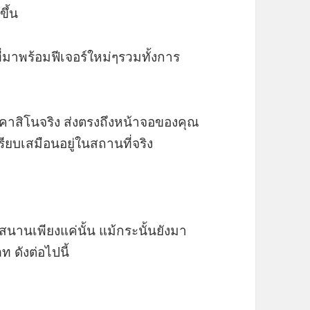
ึ้น
่มาพร้อมฟีเจอร์ใหม่ๆรวมทั้งการ
คาสิโนจริง ส่งตรงถึงหน้าจอของคุณ
ียบเสมือนอยู่ในสถานที่จริง
กสนานเพียงแค่นั้น แม้กระนั้นยังมา
ท ดังต่อไปนี้