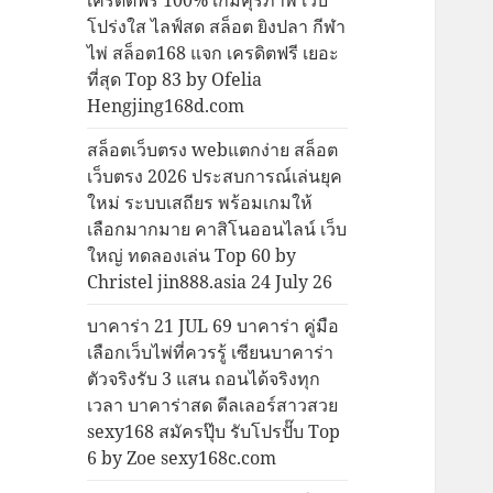
เครดิตฟรี 100% เกมคุรภาพ เว็บ
โปร่งใส ไลฟ์สด สล็อต ยิงปลา กีฬา
ไพ่ สล็อต168 แจก เครดิตฟรี เยอะ
ที่สุด Top 83 by Ofelia
Hengjing168d.com
สล็อตเว็บตรง webแตกง่าย สล็อต
เว็บตรง 2026 ประสบการณ์เล่นยุค
ใหม่ ระบบเสถียร พร้อมเกมให้
เลือกมากมาย คาสิโนออนไลน์ เว็บ
ใหญ่ ทดลองเล่น Top 60 by
Christel jin888.asia 24 July 26
บาคาร่า 21 JUL 69 บาคาร่า คู่มือ
เลือกเว็บไพ่ที่ควรรู้ เซียนบาคาร่า
ตัวจริงรับ 3 แสน ถอนได้จริงทุก
เวลา บาคาร่าสด ดีลเลอร์สาวสวย
sexy168 สมัครปุ๊บ รับโปรปั๊บ Top
6 by Zoe sexy168c.com