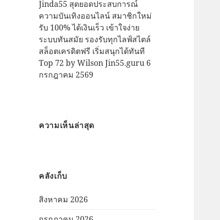
Jinda55 สุดยอดประสบการณ์
ความบันเทิงออนไลน์ สมาชิกใหม่
รับ 100% ได้เงินเร็ว เข้าใจง่าย
ระบบทันสมัย รองรับทุกไลฟ์สไตล์
สล็อตเครดิตฟรี เริ่มสนุกได้ทันที
Top 72 by Wilson Jin55.guru 6
กรกฎาคม 2569
ความเห็นล่าสุด
คลังเก็บ
สิงหาคม 2026
กรกฎาคม 2026