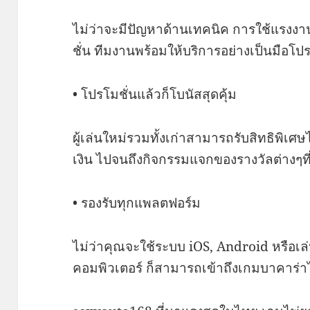
ไม่ว่าจะมีปัญหาด้านเทคนิค การใช้แรงงาน ห
ชั่น ทีมงานพร้อมให้บริการอย่างเป็นมือ
• โปรโมชั่นแล้วก็โบนัสสุดคุ้ม
ผู้เล่นใหม่รวมทั้งเก่าสามารถรับสิทธิพิเศ
เงิน ไปจนถึงกิจกรรมแจกของรางวัลต่างๆที
• รองรับทุกแพลตฟอร์ม
ไม่ว่าคุณจะใช้ระบบ iOS, Android หรือเล
คอมพิวเตอร์ ก็สามารถเข้าถึงเกมบาคาร่