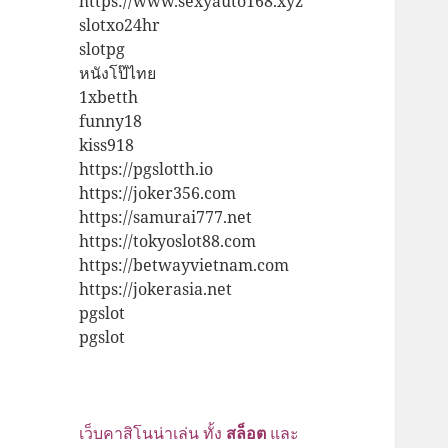
https://www.sexyauto168.xyz
slotxo24hr
slotpg
หนังโป๊ไทย
1xbetth
funny18
kiss918
https://pgslotth.io
https://joker356.com
https://samurai777.net
https://tokyoslot88.com
https://betwayvietnam.com
https://jokerasia.net
pgslot
pgslot
เว็บคาสิโนน่าเล่น ทั้ง
สล็อต
และ