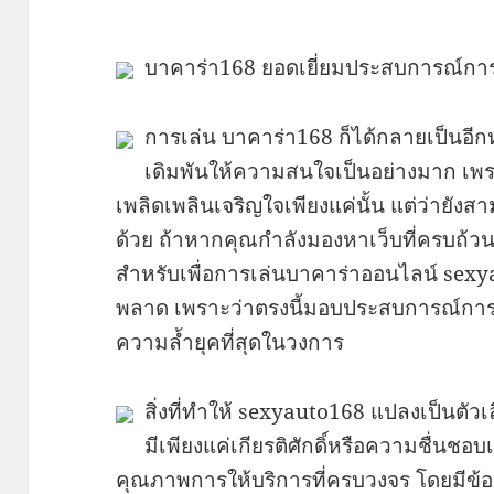
บาคาร่า168 ยอดเยี่ยมประสบการณ์การเ
การเล่น บาคาร่า168 ก็ได้กลายเป็นอีกหน
เดิมพันให้ความสนใจเป็นอย่างมาก เพ
เพลิดเพลินเจริญใจเพียงแค่นั้น แต่ว่ายังส
ด้วย ถ้าหากคุณกำลังมองหาเว็บที่ครบถ้วนบ
สำหรับเพื่อการเล่นบาคาร่าออนไลน์ sex
พลาด เพราะว่าตรงนี้มอบประสบการณ์การเล
ความล้ำยุคที่สุดในวงการ
สิ่งที่ทำให้ sexyauto168 แปลงเป็นตัวเ
มีเพียงแค่เกียรติศักดิ์หรือความชื่นชอบเ
คุณภาพการให้บริการที่ครบวงจร โดยมีข้อดีท