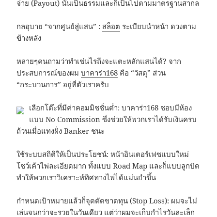
จ่าย (Payout) นั้นเป็นธรรมและก็เป็นไปตามมาตรฐานสากล
กลอุบาย “จากศูนย์สู่แสน” :
สล็อต
ระเบียบนำหน้า ดวงตาม
ข้างหลัง
หลายๆคนถามว่าทำเช่นไรถึงจะแตะหลักแสนได้? จาก
ประสบการณ์ของผม
บาคาร่า168
คือ “วัสดุ” ส่วน
“กระบวนการ” อยู่ที่ตัวเราครับ
เลือกโต๊ะที่มีค่าคอมมิชชั่นต่ำ: บาคาร่า168 ชอบมีห้อง
แบบ No Commission ซึ่งช่วยให้พวกเราได้รับเงินครบ
ถ้วนเมื่อแทงฝั่ง Banker ชนะ
ใช้ระบบสถิติให้เป็นประโยชน์: หน้าอินเตอร์เฟซแบบใหม่
โชว์เค้าไพ่ละเอียดมาก ทั้งแบบ Road Map และก็แบบลูกปัด
ทำให้พวกเราวิเคราะห์ทิศทางไพ่ได้แม่นยำขึ้น
กำหนดเป้าหมายแล้วก็จุดตัดขาดทุน (Stop Loss): ผมจะไม่
เล่นจนกว่าจะรวยในวันเดียว แต่ว่าผมจะเก็บกำไรวันละเล็ก