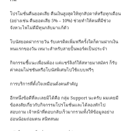
โปรโมชั่นคืนยอดเสีย คืนเงินสูงสุดให้ทุกสัปดาห์หรือทุกเดือน
(อย่างเช่น คืนยอดเสีย 5% – 10%) ช่วยทำให้คนที่มีช่วง
จังหวะไพ่ไม่ดีมีทุนกลับมาแก้ตัว
โบนัสยอดฝากรายวัน รับเครดิตเพิ่มฟรีครั้งใดก็ตามฝากเงิน
หนแรกของวัน เหมาะสำหรับสายปั้นพอร์ตเป็นประจำ
กิจกรรมชี้แนะเพื่อนพ้อง แค่แชร์ลิงก์ให้สหายมาสมัคร ก็รับ
ค่าคอมไม่ชชันหรือโบนัสพิเศษไปใช้แบบฟรีๆ
การบริการที่ตั้งใจเหมือนดั่งคนสำคัญ
อีกหนึ่งข้อดีที่ละเลยมิได้คือ กลุ่ม Support นะครับ ผมเคยมี
ข้อสงสัยเกี่ยวกับกิจกรรมโปรโมชั่นและได้ลองทักไป
สอบถาม เจ้าหน้าที่ตอบกลับเร็วมากรวมทั้งให้ข้อมูลอย่าง
อ่อนน้อมถ่อมตน สนิทสนม