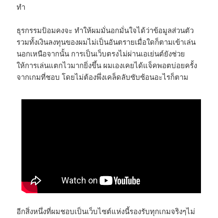
ทำ
ธุรกรรมป้อมคงจะ ทำให้ผมมั่นอกมั่นใจได้ว่าข้อมูลส่วนตัว
รวมทั้งเงินลงทุนของผมไม่เป็นอันตรายเมื่อใดก็ตามเข้าเล่น
นอกเหนือจากนั้น การเป็นเว็บตรงไม่ผ่านเอเย่นต์ยังช่วย
ให้การเล่นแตกไวมากยิ่งขึ้น ผมเองเคยได้แจ็คพอตบ่อยครั้ง
จากเกมที่ชอบ โดยไม่ต้องพึ่งเคล็ดลับซับซ้อนอะไรก็ตาม
อีกสิ่งหนึ่งที่ผมชอบเป็นเว็บไซต์แห่งนี้รองรับทุกเกมจริงๆไม่