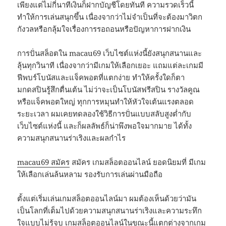
เพียงแต่ไม่กี่นาทีเงินก็ฝากบัญชีโดยทันที ความรวดเร็วนี้
ทำให้การเล่นสนุกขึ้น เนื่องจากว่าไม่จำเป็นที่จะต้องมาวิตก
กังวลหรือกลุ้มใจเรื่องการรอถอนหรือปัญหาการฝากเงิน
การปั่นสล็อตใน macau69 เว็บไซต์แห่งนี้ยังสนุกสนานและ
ลุ้นทุกวินาที เนื่องจากว่ามีเกมให้เลือกเยอะ แถมแต่ละเกมมี
ฟีพบร์โบนัสและแจ็คพอตที่แตกง่าย ทำให้ครั้งใดก็ตา
มกดสปินรู้สึกตื่นเต้น ไม่ว่าจะเป็นโบนัสฟรีสปิน รางวัลคูณ
หรือแจ็คพอตใหญ่ ทุกการหมุนทำให้หัวใจเต้นแรงตลอด
ระยะเวลา ผมเคยทดลองใช้วิธีการปั่นแบบสลับสูงต่ำกับ
เว็บไซต์แห่งนี้ และก็ผลลัพธ์ก็น่าพึงพอใจมากมาย ได้ทั้ง
ความสนุกสนานร่าเริงและผลกำไร
macau69 สมัคร
สมัคร เกมสล็อตออนไลน์ ยอดนิยมที่ มีเกม
ให้เลือกเล่นล้นหลาม รองรับการเล่นผ่านมือถือ
ตั้งแต่เริ่มเล่นเกมสล็อตออนไลน์มา ผมต้องเห็นด้วยว่ามัน
เป็นโลกที่เต็มไปด้วยความสนุกสนานร่าเริงและความระทึก
ใจแบบไม่รู้จบ เกมสล็อตออนไลน์ในขณะนี้แตกต่างจากเกม