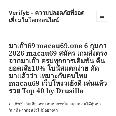
VerifyE – ความปลอดภัยที่ยอด
เยี่ยมในโลกออนไลน์
เมนู
และวิด
เจ็ต
มาเก๊า69 macau69.one 6 กุมภา
2026 macau69 สมัคร เกมส่งตรง
จากมาเก๊า ครบทุกการเดิมพัน คืน
ยอดเสีย10% โบนัสแตกง่าย คัด
มาแล้วว่า เหมาะกับคนไทย
macau69 เว็บโหงวเฮ้งดี เล่นแล้ว
รวย Top 40 by Drusilla
มาเก๊า69 เว็บเดียวครบ จบทุกการปั่น สนุกสนานได้ลุ้นทุก
วินาที ฝากถอนไวไม่มีอย่างต่ำ