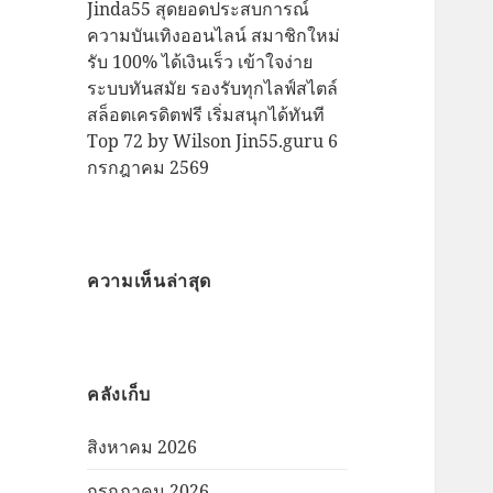
Jinda55 สุดยอดประสบการณ์
ความบันเทิงออนไลน์ สมาชิกใหม่
รับ 100% ได้เงินเร็ว เข้าใจง่าย
ระบบทันสมัย รองรับทุกไลฟ์สไตล์
สล็อตเครดิตฟรี เริ่มสนุกได้ทันที
Top 72 by Wilson Jin55.guru 6
กรกฎาคม 2569
ความเห็นล่าสุด
คลังเก็บ
สิงหาคม 2026
กรกฎาคม 2026