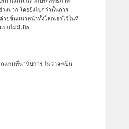
ื่องปริมาณเกมแล้วก็ประสิทธิภาพ
ย่างมาก โดยยิ่งไปกว่านั้นการ
ยชั้นแนวหน้าทั้งโลกเอาไว้ในที่
แบบไม่มีเบื่อ
าณเกมที่นานัปการ ไม่ว่าจะเป็น