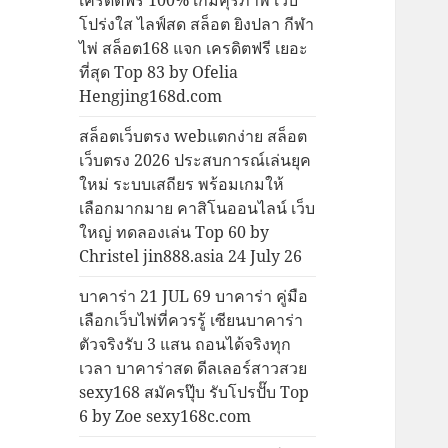
เครดิตฟรี 100% เกมคุรภาพ เว็บ
โปร่งใส ไลฟ์สด สล็อต ยิงปลา กีฬา
ไพ่ สล็อต168 แจก เครดิตฟรี เยอะ
ที่สุด Top 83 by Ofelia
Hengjing168d.com
สล็อตเว็บตรง webแตกง่าย สล็อต
เว็บตรง 2026 ประสบการณ์เล่นยุค
ใหม่ ระบบเสถียร พร้อมเกมให้
เลือกมากมาย คาสิโนออนไลน์ เว็บ
ใหญ่ ทดลองเล่น Top 60 by
Christel jin888.asia 24 July 26
บาคาร่า 21 JUL 69 บาคาร่า คู่มือ
เลือกเว็บไพ่ที่ควรรู้ เซียนบาคาร่า
ตัวจริงรับ 3 แสน ถอนได้จริงทุก
เวลา บาคาร่าสด ดีลเลอร์สาวสวย
sexy168 สมัครปุ๊บ รับโปรปั๊บ Top
6 by Zoe sexy168c.com