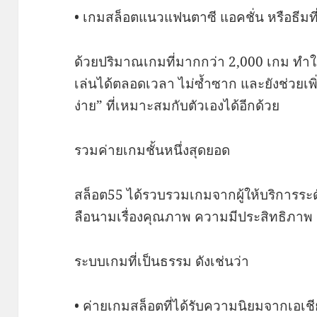
• เกมสล็อตแนวแฟนตาซี แอคชั่น หรือธีมที
ด้วยปริมาณเกมที่มากกว่า 2,000 เกม ทำให
เล่นได้ตลอดเวลา ไม่ซ้ำซาก และยังช่วยเ
ง่าย” ที่เหมาะสมกับตัวเองได้อีกด้วย
รวมค่ายเกมชั้นหนึ่งสุดยอด
สล็อต55 ได้รวบรวมเกมจากผู้ให้บริการระดับสาก
ลือนามเรื่องคุณภาพ ความมีประสิทธิภาพ
ระบบเกมที่เป็นธรรม ดังเช่นว่า
• ค่ายเกมสล็อตที่ได้รับความนิยมจากเอเชี