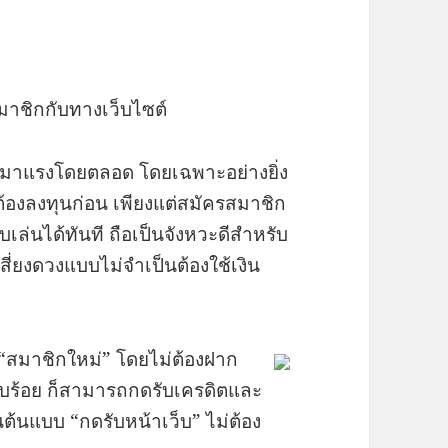
มาชิกกับทางเว็บไซต์
คงมาแรงโดยตลอด โดยเฉพาะอย่างยิ่ง
ต้องลงทุนก่อน เพียงแต่สมัครสมาชิก
ล่นได้ทันที ถือเป็นจังหวะดีสำหรับ
สี่ยงดวงแบบไม่จำเป็นต้องใช้เงิน
้ “สมาชิกใหม่” โดยไม่ต้องฝาก
ียบร้อย ก็สามารถกดรับเครดิตและ
นต้นแบบ “กดรับหน้าเว็บ” ไม่ต้อง