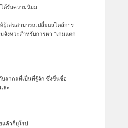
่ได้รับความนิยม
้ผู้เล่นสามารถเปลี่ยนสไตล์การ
พิ่มจังหวะสำหรับการหา “เกมแตก
ลที่เป็นที่รู้จัก ซึ่งขึ้นชื่อ
 และ
ยแล้วก็ยุโรป