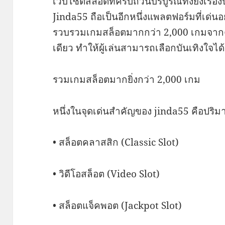
เว็บไซต์สล็อตที่ครบถ้วนบริบูรณ์ทั้งยังเร
Jinda55 ถือเป็นอีกหนึ่งแพลตฟอร์มที่เด่นอ
รวบรวมเกมสล็อตมากกว่า 2,000 เกมจากค่า
เดียว ทำให้ผู้เล่นสามารถเลือกบันเทิงใจได้
รวมเกมสล็อตมากยิ่งกว่า 2,000 เกม
หนึ่งในจุดเด่นสำคัญของ jinda55 คือปริม
• สล็อตคลาสสิก (Classic Slot)
• วิดีโอสล็อต (Video Slot)
• สล็อตแจ็คพอต (Jackpot Slot)