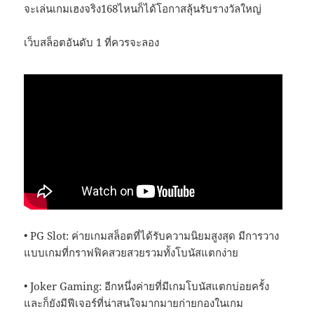
จะเล่นเกมเฮงจริง168ไหนก็ได้โอกาสลุ้นรับรางวัลใหญ่
เว็บสล็อตอันดับ 1 ที่ควรจะลอง
• PG Slot: ค่ายเกมสล็อตที่ได้รับความนิยมสูงสุด มีการวาง
แบบเกมที่กราฟฟิคสวยสวยรวมทั้งโบนัสแตกง่าย
• Joker Gaming: อีกหนึ่งค่ายที่มีเกมโบนัสแตกบ่อยครั้ง
และก็ยังมีฟีเจอร์ที่น่าสนใจมากมายก่ายกองในเกม