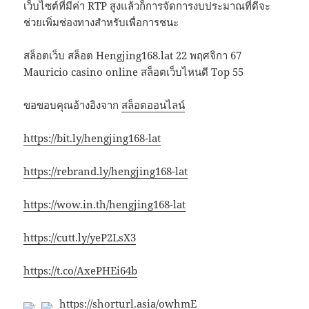
เว็บไซต์ที่มีค่า RTP สูงแล้วก็การจัดการงบประมาณที่ดีจะ
ช่วยเพิ่มช่องทางสำหรับเพื่อการชนะ
สล็อตเว็บ สล็อต Hengjing168.lat 22 พฤศจิกา 67
Mauricio casino online สล็อตเว็บไหนดี Top 55
ขอขอบคุณอ้างอิงจาก
สล็อตออนไลน์
https://bit.ly/hengjing168-lat
https://rebrand.ly/hengjing168-lat
https://wow.in.th/hengjing168-lat
https://cutt.ly/yeP2LsX3
https://t.co/AxePHEi64b
https://shorturl.asia/owhmE