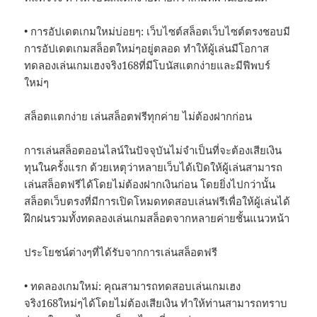
• การอัปเดตเกมใหม่บ่อยๆ: เว็บไซต์สล็อตเว็บไซต์ตรงชอบมี
การอัปเดตเกมสล็อตใหม่ๆอยู่ตลอด ทำให้ผู้เล่นมีโอกาส
ทดลองเล่นเกมเฮงจริง168ที่มีโบนัสแตกง่ายและมีฟีพบร์
ใหม่ๆ
สล็อตแตกง่าย เล่นสล็อตฟรีทุกค่าย ไม่ต้องฝากก่อน
การเล่นสล็อตออนไลน์ในปัจจุบันไม่จำเป็นที่จะต้องเสียเงิน
ทุนในครั้งแรก ด้วยเหตุว่าหลายเว็บได้เปิดให้ผู้เล่นสามารถ
เล่นสล็อตฟรีได้โดยไม่ต้องฝากเงินก่อน โดยยิ่งไปกว่านั้น
สล็อตเว็บตรงที่มีการเปิดโหมดทดสอบเล่นฟรีเพื่อให้ผู้เล่นได้
ฝึกฝนรวมทั้งทดลองเล่นเกมสล็อตจากหลายค่ายชั้นแนวหน้า
ประโยชน์ต่างๆที่ได้รับจากการเล่นสล็อตฟรี
• ทดลองเกมใหม่: คุณสามารถทดสอบเล่นเกมเฮง
จริง168ใหม่ๆได้โดยไม่ต้องเสียเงิน ทำให้ท่านสามารถทราบ