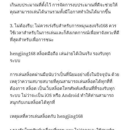
เกินงบประมาณที่ตั้งไว้ การจัดการงบประมาณที่ดีจะช่วยให้
คุณสามารถเล่นได้นานรวมทั้งมีโอกาสทำเงินได้มากขึ้น
3. ไม่ต้องรีบ: ไม่ควรเร่งรีบสำหรับการหมุนเฮงจริง168 ควร
ใช้เวลาสำหรับในการเล่นและก็สังเกตการณ์เพื่อหาจังหวะที่ดี
ที่สุดสำหรับเพื่อการชนะ
hengjing168 สล็อตมือถือ เล่นง่ายได้เงินจริง รองรับทุก
ระบบ
การเล่นสล็อตผ่านมือนับว่าเป็นที่นิยมอย่างยิ่งในปัจจุบัน ด้วย
เหตุว่าความสบายสบายที่คุณสามารถเล่นสล็อตได้ทุกที่ที่
ต้องการ สล็อต เป็นเว็บสล็อตโทรศัพท์เคลื่อนที่ที่รองรับทุก
ระบบ ไม่ว่าจะเป็น iOS หรือ Android ทำให้ท่านสามารถ
สนุกกับเกมสล็อตได้ทุกที่
เหตุผลที่ควรเล่นสล็อตกับ hengjing168
• รองรับโทรศัพท์เคลื่อนที่ทุกระบบ: ไม่ว่าคุณจะใช้สมาร์ท