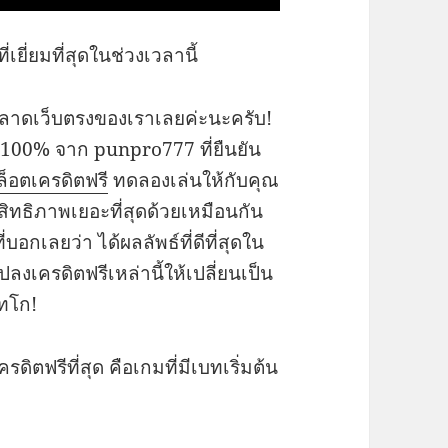
เยี่ยมที่สุดในช่วงเวลานี้
พลาดเว็บตรงของเราเลยค่ะนะครับ!
ท้ 100% จาก punpro777 ที่ยืนยัน
ล็อตเครดิตฟรี
ทดลองเล่นให้กับคุณ
ะสิทธิภาพเยอะที่สุดด้วยเหมือนกัน
บอกเลยว่า ได้ผลลัพธ์ที่ดีที่สุดใน
งเครดิตฟรีเหล่านี้ให้เปลี่ยนเป็น
ลทโก!
ดิตฟรีที่สุด คือเกมที่มีเบทเริ่มต้น