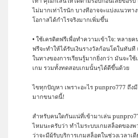
เท่า คุณก็เล่นให้ได้ตามรอบก่อนเลยขอรับ 
ไม่มากเท่าไรนัก บางทีอาจจะแบ่งแนวทางทำ
โอกาสได้กำไรจริงมากเพิ่มขึ้น
• ใช้เครดิตฟรีเพื่อทำความเข้าใจ: หลายค
ฟรีจะทำให้ได้รับเงินรางวัลก้อนโตในทันที
ในทางของการเรียนรู้มากยิ่งกว่า มันจะใช้เ
เกม รวมทั้งทดสอบเกมนั้นๆได้ดีขึ้นด้วย
ไขทุกปัญหา เพราะอะไร punpro777 ถึงมีร
มากขนาดนี้!
สำหรับคนใดกันแน่ที่เข้ามาเล่น punpro
ไหมนะครับว่า ทำไมระบบเกมสล็อตของพวกเ
ว่าจะมีผู้รับบริการเกมสล็อตในช่วงเวลา