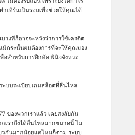
แต่ไม่ต้องรีบถอน เพราะยังได้กำไร
เทิร์นเป็นรอบเพื่อช่วยให้คุณได้
นบางทีก็อาจจะหวังว่าการใช้เครดิต
 แม้กระนั้นผมต้องการที่จะให้คุณมอง
พื่อสำหรับการฝึกหัด พินิจจังหวะ
ะบบระเบียบเกมสล็อตที่ลื่นไหล
777 ของพวกเราแล้ว เคยสงสัยกัน
ราถึงได้ลื่นไหลมากขนาดนี้ ไม่
เดียวกันมากน้อยแค่ไหนก็ตาม ระบบ