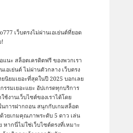
777 เว็บตรงไม่ผ่านเอเย่นต์ที่ยอด
ย!
อแนะ สล็อตเครดิตฟรี ของพวกเรา
นเอเย่นต์ ไม่ผ่านตัวกลาง เว็บตรง
นิยมเยอะที่สุดในปี 2025 บอกเลย
กิจกรรมเยอะแยะ อัปเกรดทุกบริการ
รถใช้งานเว็บไซต์ของเราได้โดย
ับในการฝากถอน สนุกกับเกมสล็อต
ปด้วยเกมคุณภาพระดับ 5 ดาว เล่น
หากนี่ไม่ใช่เว็บไซต์ตรงที่เหมาะ