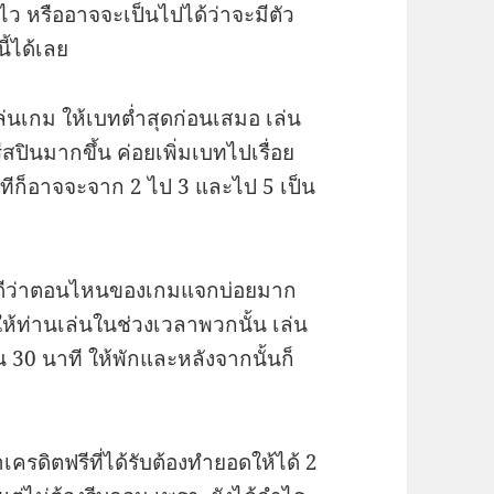
้ไว หรืออาจจะเป็นไปได้ว่าจะมีตัว
ี้ได้เลย
ล่นเกม ให้เบทต่ำสุดก่อนเสมอ เล่น
ีสปินมากขึ้น ค่อยเพิ่มเบทไปเรื่อย
ทีก็อาจจะจาก 2 ไป 3 และไป 5 เป็น
ห้ดีว่าตอนไหนของเกมแจกบ่อยมาก
ให้ท่านเล่นในช่วงเวลาพวกนั้น เล่น
น 30 นาที ให้พักและหลังจากนั้นก็
ครดิตฟรีที่ได้รับต้องทำยอดให้ได้ 2