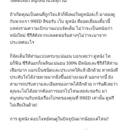
ให้คัดเลือก สนุกสนานได้ทุกวัน!
ถ้าเกิดคุณเป็นคนที่ถูกใจแล้วก็พึงพอใจดูหนังล่ะก็ มาลองดู
กับพวกเรา 99HD สิขอรับ เว็บ ดูหนัง ที่ยอดเยี่ยมเดี๋ยวนี้
แหล่งรวมความเบิกบานแบบจัดเต็ม ไม่ว่าจะเป็นหนังเก่า
หนังใหม่ ซีรีส์ดังจากแพลตฟอร์มต่างๆไม่ว่าจะมาจาก
ประเทศอะไร
ก็จัดเต็มให้ท่านแบบครบๆแน่นอน บอกเลยว่า ดูหนัง ไท
ยก็ฟิน ซีรีส์นอกก็เพลินแน่นอน 100% มีหนังและซีรีส์ให้ท่าน
เลือกมาก แยกเป็นชนิดและประเภทให้แล้วอีกด้วย หาหนังที่
ประทับใจได้ง่ายดายมากยิ่งขึ้นอย่างแน่แท้ นอกจากนี้ ยัง
สามารถปรับความละเอียดของภาพได้อีกด้วย การันตีเลยว่า
คุณจะไม่ได้อยากต้องการออกไปไหนเลยล่ะขอรับ มา
สนุกสนานกับหนังเรื่องโปรดของคุณที่ 99HD เท่านั้น ดูฟรี
ไม่เสียเงินด้วย!
การ ดูหนัง ตอบโจทย์คนดูในปัจจุบันมากน้อยแค่ไหน?