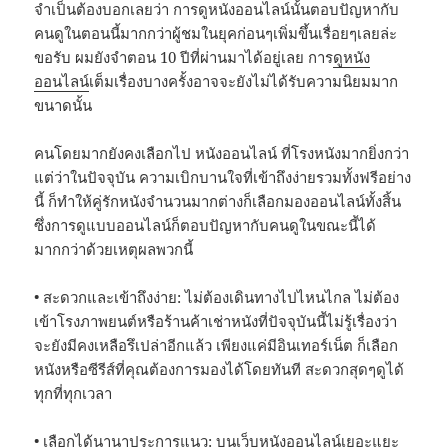
จำเป็นต้องบอกเลยว่า การดูหนังออนไลน์นั้นตอบปัญหากับ
คนดูในตอนนี้มากกว่าผู้ชมในยุคก่อนๆเพิ่มขึ้นเรื่อยๆเลยล่ะ
ขอรับ ผมยังจำตอน 10 ปีที่ผ่านมาได้อยู่เลย การ
ดูหนัง
ออนไลน์
เต็มเรื่องบางครั้งอาจจะยังไม่ได้รับความนิยมมาก
ขนาดนั้น
คนโดยมากยังคงเลือกไป หนังออนไลน์ ที่โรงหนังมากยิ่งกว่า
แต่ว่าในปัจจุบัน ความเบิกบานใจที่เข้าถึงง่ายรวมทั้งฟรีอย่าง
นี้ ก็ทำให้คู่รักหนังจำนวนมากต่างก็เลือกมองออนไลน์ทั้งสิ้น
ซึ่งการดูแบบออนไลน์ก็ตอบปัญหากับคนดูในขณะนี้ได้
มากกว่าด้วยเหตุผลพวกนี้
• สะดวกและเข้าถึงง่าย: ไม่ต้องเดินทางไปไหนไกล ไม่ต้อง
เข้าโรงภาพยนต์หรือร้านค้าเช่าหนังที่ปัจจุบันนี้ไม่รู้เรื่องว่า
จะยังมีคงเหลือรึเปล่าอีกแล้ว เพียงแค่มีอินเทอร์เน็ต ก็เลือก
หนังหรือซีรีส์ที่คุณต้องการมองได้โดยทันที สะดวกสุดๆดูได้
ทุกที่ทุกเวลา
• เลือกได้นานาประการแนว: บนเว็บหนังออนไลน์เยอะแยะ