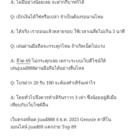
A: ไม่มีอย่างน้อยเลย จะฝากกี่บาทก็ได้
Q: เบิกเงินได้ใช่หรือเปล่า จำเป็นต้องรอนานไหม
A: ได้จริง เราถอนแล้วหลายรอบ ใช้เวลาเฉลี่ยไม่เกิน 5 นาที
Q: เล่นผ่านมือถือจะกระตุกไหม ถ้าเกิดเน็ตไม่แรง
A:
จ๊วด 69
ไม่กระตุกเลย เพราะระบบเว็บดีไซน์ให้
เล่นjuad888ผ่านมือถือได้อย่างลื่นไหล
Q: โปรฝาก 20 รับ 100 จะต้องทำเทิร์นเท่าไร
A: โดยทั่วไปจึงควรทำเทิร์นราวๆ 3 เท่า ซึ่งน้อยอยู่ดีเมื่อ
เทียบกับเว็บไซต์อื่น
เว็บตรงสล็อต juad888 4 ธ.ค. 2025 Gennie คาสิโน
ออนไลน์ juad69 แตกง่าย Top 89