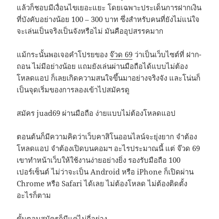
แล้วก็ชอบมีเงื่อนไขเยอะแยะ โดยเฉพาะประเด็นการฝากเงิน
ที่บังคับอย่างน้อย 100 – 300 บาท ซึ่งสำหรับคนที่ยังไม่แน่ใจ
จะเล่นเป็นจริงเป็นจังหรือไม่ มันคืออุปสรรคมาก
แม้กระนั้นพอเจอคำโปรยของ
จ๊วด 69
ว่าเป็นเว็บไซต์ที่ ฝาก-
ถอน ไม่มีอย่างน้อย แถมยังเล่นผ่านมือถือได้แบบไม่ต้อง
โหลดแอป ก็เลยเกิดความสนใจขึ้นมาอย่างจริงจัง และโน่นก็
เป็นจุดเริ่มของการลองเข้าไปสมัครดู
สมัคร juad69 ผ่านมือถือ ง่ายแบบไม่ต้องโหลดแอป
ตอนต้นก็มีความคิดว่าเว็บคาสิโนออนไลน์จะยุ่งยาก จำต้อง
โหลดแอป จำต้องเปิดบนคอมฯ อะไรประมาณนี้ แต่ จ๊วด 69
เขาทำหน้าเว็บให้ใช้งานง่ายอย่างยิ่ง รองรับมือถือ 100
เปอร์เซ็นต์ ไม่ว่าจะเป็น Android หรือ iPhone ก็เปิดผ่าน
Chrome หรือ Safari ได้เลย ไม่ต้องโหลด ไม่ต้องติดตั้ง
อะไรก็ตาม
ขั้นตอนสมัครก็มีแค่ไม่กี่อย่าง