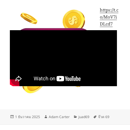
https://t.c
o/MoV7i
DLcd7
เขียน
ผู้
หมวด
ป้าย
1 ธันวาคม 2025
Adam Carter
juad69
จ๊วด 69
เมื่อ
เขียน
หมู่
กำกับ
แนะแนว