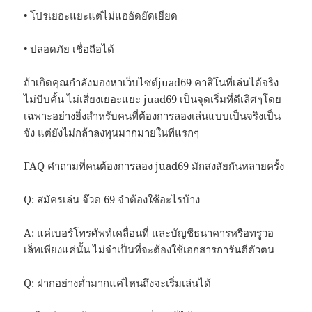
• โปรเยอะแยะแต่ไม่แออัดยัดเยียด
• ปลอดภัย เชื่อถือได้
ถ้าเกิดคุณกำลังมองหาเว็บไซต์juad69 คาสิโนที่เล่นได้จริง
ไม่บีบคั้น ไม่เสี่ยงเยอะแยะ juad69 เป็นจุดเริ่มที่ดีเลิศๆโดย
เฉพาะอย่างยิ่งสำหรับคนที่ต้องการลองเล่นแบบเป็นจริงเป็น
จัง แต่ยังไม่กล้าลงทุนมากมายในทีแรกๆ
FAQ คำถามที่คนต้องการลอง juad69 มักสงสัยกันหลายครั้ง
Q: สมัครเล่น จ๊วด 69 จำต้องใช้อะไรบ้าง
A: แค่เบอร์โทรศัพท์เคลื่อนที่ และบัญชีธนาคารหรือทรูวอ
เล็ทเพียงแค่นั้น ไม่จำเป็นที่จะต้องใช้เอกสารการันตีตัวตน
Q: ฝากอย่างต่ำมากแค่ไหนถึงจะเริ่มเล่นได้