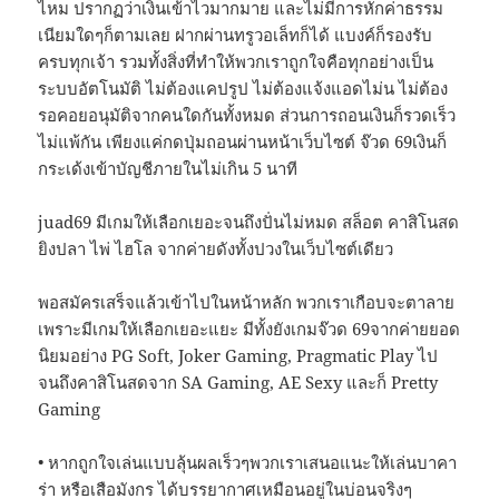
ไหม ปรากฏว่าเงินเข้าไวมากมาย และไม่มีการหักค่าธรรม
เนียมใดๆก็ตามเลย ฝากผ่านทรูวอเล็ทก็ได้ แบงค์ก็รองรับ
ครบทุกเจ้า รวมทั้งสิ่งที่ทำให้พวกเราถูกใจคือทุกอย่างเป็น
ระบบอัตโนมัติ ไม่ต้องแคปรูป ไม่ต้องแจ้งแอดไม่น ไม่ต้อง
รอคอยอนุมัติจากคนใดกันทั้งหมด ส่วนการถอนเงินก็รวดเร็ว
ไม่แพ้กัน เพียงแค่กดปุ่มถอนผ่านหน้าเว็บไซต์ จ๊วด 69เงินก็
กระเด้งเข้าบัญชีภายในไม่เกิน 5 นาที
juad69 มีเกมให้เลือกเยอะจนถึงปั่นไม่หมด สล็อต คาสิโนสด
ยิงปลา ไพ่ ไฮโล จากค่ายดังทั้งปวงในเว็บไซต์เดียว
พอสมัครเสร็จแล้วเข้าไปในหน้าหลัก พวกเราเกือบจะตาลาย
เพราะมีเกมให้เลือกเยอะแยะ มีทั้งยังเกมจ๊วด 69จากค่ายยอด
นิยมอย่าง PG Soft, Joker Gaming, Pragmatic Play ไป
จนถึงคาสิโนสดจาก SA Gaming, AE Sexy และก็ Pretty
Gaming
• หากถูกใจเล่นแบบลุ้นผลเร็วๆพวกเราเสนอแนะให้เล่นบาคา
ร่า หรือเสือมังกร ได้บรรยากาศเหมือนอยู่ในบ่อนจริงๆ