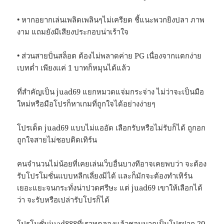
• หากอยากเล่นเพลิดเพลินๆไม่เครียด ชี้แนะพวกยิงปลา ภาพ
งาม แถมยังมีเสียงประกอบน่าเร้าใจ
• ส่วนสายปั่นสล็อต ต้องไม่พลาดค่าย PG เนื่องจากแตกง่าย
เบทต่ำ เพียงแค่ 1 บาทก็หมุนได้แล้ว
ที่สำคัญเป็น juad69 แยกหมวดแจ่มกระจ่าง ไม่ว่าจะเป็นมือ
ใหม่หรือมือโปรก็หาเกมที่ถูกใจได้อย่างง่ายๆ
โปรเด็ด juad69 แบบไม่แออัด เลือกรับหรือไม่รับก็ได้ ถูกอก
ถูกใจสายไม่ชอบติดเทิร์น
คนจำนวนไม่น้อยที่เคยเล่นเว็บอื่นบางทีอาจเคยพบว่า จะต้อง
รับโปรโมชั่นแบบหลีกเลี่ยงมิได้ และก็มักจะต้องทำเทิร์น
เยอะแยะจนกระทั่งน่าปวดศรีษะ แต่ juad69 เขาให้เลือกได้
ว่า จะรับหรือเปล่ารับโปรก็ได้
โปรโมชั่น
juad888
ที่เราทดลองแล้วชอบมากเป็นโปรฝาก 20