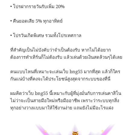
• โปรฝากรายวันรับเพิ่ม 20%
• คืนยอดเสีย 5% ทุกอาทิตย์
• โปรวันเกิดพิเศษ รวมทั้งโปรเทศกาล
ที่สำคัญเป็นไม่บังคับว่าจำเป็นต้องรับ หากไม่ได้อยาก
ต้องการทำเทิร์นก็ไม่ต้องรับ แล้วเล่นด้วยเงินสดล้วนๆได้เลย
คนแบบไหนที่เหมาะจะเล่นเว็บ bng55 มากที่สุด แล้วก็ใคร
กันแน่บ้างที่คงจะได้ประโยชน์สูงสุดจากระบบของที่นี่
ผมคิดว่าเว็บ bng55 นี้เหมาะกับผู้ที่มุ่งมั่นกับการเล่นคาสิโน
ไม่ว่าจะเป็นสายมือใหม่หรือมืออาชีพ เพราะว่าระบบทุกสิ่ง
ทุกอย่างวางแบบมาให้ใช้งานง่าย แถมยังไม่มีอะไรแฝง