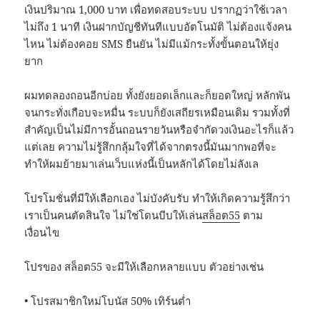
เงินปริมาณ 1,000 บาท เพื่อทดสอบระบบ ปรากฏว่าใช้เวลา
ไม่ถึง 1 นาที เงินฝากบัญชีทันทีแบบอัตโนมัติ ไม่ต้องแจ้งคน
ไหน ไม่ต้องคอย SMS ยืนยัน ไม่มีแม้กระทั้งขั้นตอนให้ยุ่ง
ยาก
ผมทดลองถอนอีกบ่อย ทั้งยังยอดเล็กและก็ยอดใหญ่ หลักพัน
จนกระทั่งเกือบจะหมื่น ระบบก็ยังเสถียรเหมือนเดิม รวมทั้งที่
สำคัญเป็นไม่มีการอั้นถอนรายวันหรือจำกัดวงเงินอะไรก็แล้ว
แต่เลย ความไม่รู้สึกกลุ้มใจที่ได้จากตรงนี้มันมากพอที่จะ
ทำให้ผมย้ายมาเล่นเว็บแห่งนี้เป็นหลักได้โดยไม่ลังเล
โปรโมชั่นที่มีให้เลือกเอง ไม่บังคับรับ ทำให้เกิดความรู้สึกว่า
เราเป็นคนตัดสินใจ ไม่ใช่โดนบีบให้เล่น
สล็อต55
ตาม
เงื่อนไข
โปรของ สล็อต55 จะมีให้เลือกหลายแบบ ตัวอย่างเช่น
• โปรสมาชิกใหม่โบนัส 50% เทิร์นต่ำ