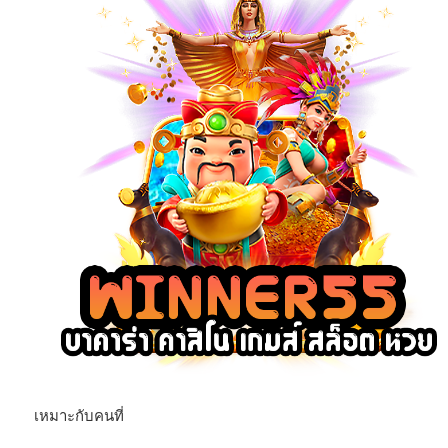
เหมาะกับคนที่