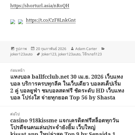
https://shorturl.asia/nRoQH
https://t.co/CzF8LnkGnt
รูป
เขียน
ผู้
หมวด
รูปภาพ
20 กุมภาพันธ์ 2026
Adam Carter
แบบ
เมื่อ
ป้าย
เขียน
หมู่
joker123auto
Joker123
,
joker123auto
,
โจ๊กเกอร์123
เรื่อง
กำกับ
แนะแนว
ก่อนหน้า
เรื่อง
แทงบอล ballfcclub.net 30 เม.ย. 2026 เว็บแทง
เรื่อง
บอล บริการครบทุกลีค ในเว็บเดียว บอลสเต็ปเริ่ม
ก่อน
2 คู่ บอลยูฟ่า ชมบอลสดฟรี ชัดระดับ HD เว็บแทง
หน้า:
บอล โปร่งใส จ่ายทุกยอด Top 56 by Shasta
ต่อไป
casino 918kissme แจกเครดิตฟรีสล็อตทุกวัน
เรื่อง
โปรดีจนคนเล่นประจำยังยิ้ม เว็บใหญ่
ต่อ
kissat.app ใหม่ล่าสุด Top 9 by Senaida 1
ไป: