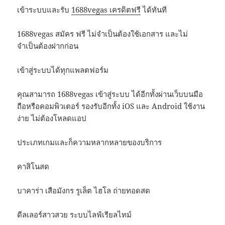
เข้าระบบและรับ
1688vegas เครดิตฟรี
ได้ทันที
1688vegas สมัคร ฟรี ไม่จำเป็นต้องใช้เอกสาร และไม่
จำเป็นต้องฝากก่อน
เข้าสู่ระบบได้ทุกแพลตฟอร์ม
คุณสามารถ 1688vegas เข้าสู่ระบบ ได้อีกทั้งผ่านเว็บบนมือ
ถือหรือคอมพิวเตอร์ รองรับอีกทั้ง iOS และ Android ใช้งาน
ง่าย ไม่ต้องโหลดแอป
ประเภทเกมและก็ความหลากหลายของบริการ
คาสิโนสด
บาคาร่า เสือมังกร รูเล็ต ไฮโล ถ่ายทอดสด
ดีลเลอร์สาวสวย ระบบไลฟ์เรียลไทม์