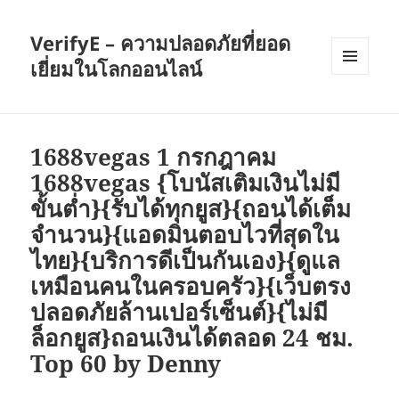
VerifyE – ความปลอดภัยที่ยอด
เยี่ยมในโลกออนไลน์
เมนู
และวิด
เจ็ต
1688vegas 1 กรกฎาคม
1688vegas {โบนัสเติมเงินไม่มี
ขั้นต่ำ}{รับได้ทุกยูส}{ถอนได้เต็ม
จำนวน}{แอดมินตอบไวที่สุดใน
ไทย}{บริการดีเป็นกันเอง}{ดูแล
เหมือนคนในครอบครัว}{เว็บตรง
ปลอดภัยล้านเปอร์เซ็นต์}{ไม่มี
ล็อกยูส}ถอนเงินได้ตลอด 24 ชม.
Top 60 by Denny