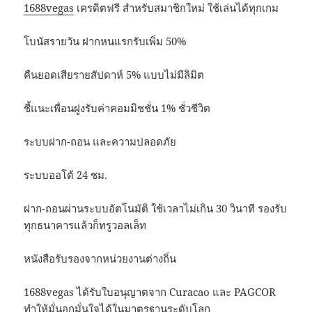
1688vegas
เครดิตฟรี สำหรับสมาชิกใหม่ ใช้เล่นได้ทุกเกม
โบนัสรายวัน ฝากหนแรกรับเพิ่ม 50%
คืนยอดเสียรายสัปดาห์ 5% แบบไม่มีลิมิต
ชี้แนะเพื่อนฝูงรับค่าคอมมิชชั่น 1% ชั่วชีวิต
ระบบฝาก-ถอน และความปลอดภัย
ระบบออโต้ 24 ชม.
ฝาก-ถอนผ่านระบบอัตโนมัติ ใช้เวลาไม่เกิน 30 วินาที รองรับ
ทุกธนาคารแล้วก็ทรูวอลเล็ท
หนังสือรับรองจากหน่วยงานต่างถิ่น
1688vegas ได้รับใบอนุญาตจาก Curacao และ PAGCOR
ทำให้มั่นอกมั่นใจได้ในมาตรฐานระดับโลก