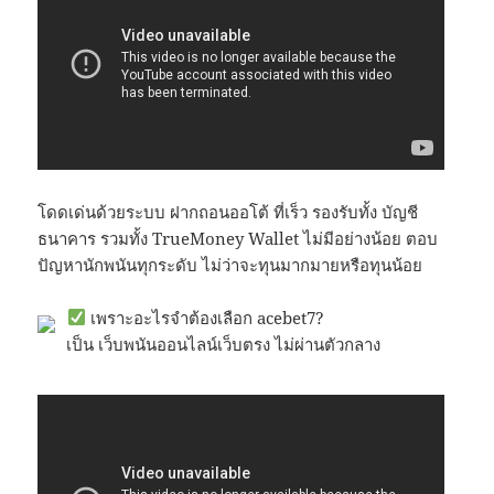
โดดเด่นด้วยระบบ ฝากถอนออโต้ ที่เร็ว รองรับทั้ง บัญชี
ธนาคาร รวมทั้ง TrueMoney Wallet ไม่มีอย่างน้อย ตอบ
ปัญหานักพนันทุกระดับ ไม่ว่าจะทุนมากมายหรือทุนน้อย
เพราะอะไรจำต้องเลือก acebet7?
เป็น เว็บพนันออนไลน์เว็บตรง ไม่ผ่านตัวกลาง