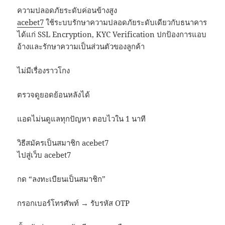
ความปลอดภัยระดับค่อนข้างสูง
acebet7
ใช้ระบบรักษาความปลอดภัยระดับเดียวกับธนาคาร
ได้แก่ SSL Encryption, KYC Verification ปกป้องการแอบ
อ้างและรักษาความเป็นส่วนตัวของลูกค้า
ไม่มีเรื่องราวโกง
ตรวจดูยอดย้อนหลังได้
แอดไม่นดูแลทุกปัญหา ตอบไวใน 1 นาที
วิธีสมัครเป็นสมาชิก acebet7
ไปสู่เว็บ acebet7
กด “ลงทะเบียนเป็นสมาชิก”
กรอกเบอร์โทรศัพท์ → รับรหัส OTP