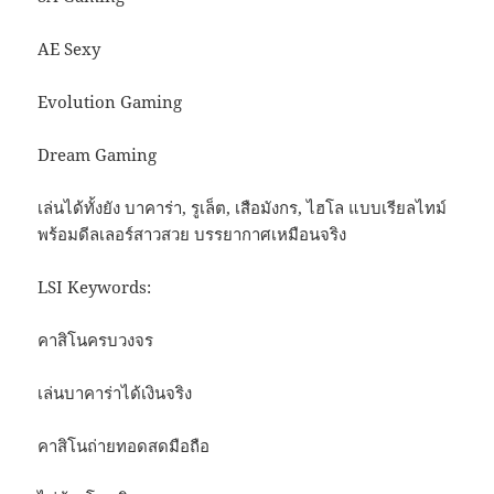
AE Sexy
Evolution Gaming
Dream Gaming
เล่นได้ทั้งยัง บาคาร่า, รูเล็ต, เสือมังกร, ไฮโล แบบเรียลไทม์
พร้อมดีลเลอร์สาวสวย บรรยากาศเหมือนจริง
LSI Keywords:
คาสิโนครบวงจร
เล่นบาคาร่าได้เงินจริง
คาสิโนถ่ายทอดสดมือถือ