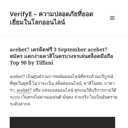
VerifyE – ความปลอดภัยที่ยอด
เยี่ยมในโลกออนไลน์
เมนู
และวิด
เจ็ต
acebet7 เครดิตฟรี 3 September acebet7
สมัคร แตกง่ายคาสิโนครบวงจรเล่นสล็อตมือถือ
Top 90 by Tiffani
acebet7 เป็นศูนย์รวมการพนันออนไลน์ที่ครบถ้วนบริบูรณ์
ที่สุดในยุคนี้ ไม่ว่าจะเป็น สล็อตออนไลน์, คาสิโนสด, บาคา
ร่า,
acebet7
หรือ แทงบอลออนไลน์ ทุกเกมให้บริการภายใต้
ระบบ เว็บตรงไม่ผ่านเอเย่นต์ มั่นคง จ่ายจริง ไม่เป็นอันตราย
ระดับสากล