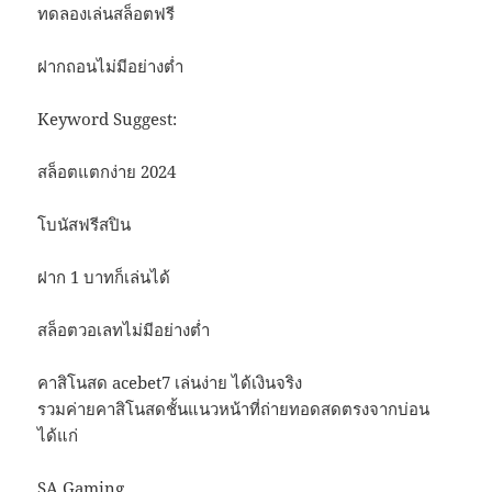
ทดลองเล่นสล็อตฟรี
ฝากถอนไม่มีอย่างต่ำ
Keyword Suggest:
สล็อตแตกง่าย 2024
โบนัสฟรีสปิน
ฝาก 1 บาทก็เล่นได้
สล็อตวอเลทไม่มีอย่างต่ำ
คาสิโนสด acebet7 เล่นง่าย ได้เงินจริง
รวมค่ายคาสิโนสดชั้นแนวหน้าที่ถ่ายทอดสดตรงจากบ่อน
ได้แก่
SA Gaming