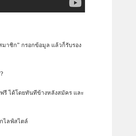
สมาชิก” กรอกข้อมูล แล้วก็รับรอง
ร?
ี ได้โดยทันทีข้างหลังสมัคร และ
ุกไลฟ์สไตล์