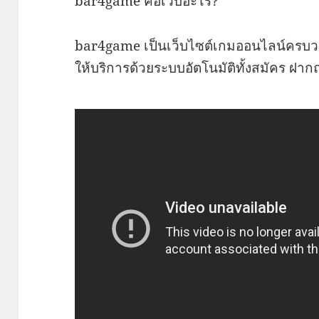
bar4game คือเว็บอะไร?
bar4game เป็นเว็บไซต์เกมออนไลน์ครบว
ให้บริการด้วยระบบอัตโนมัติทั้งสมัคร ฝาก