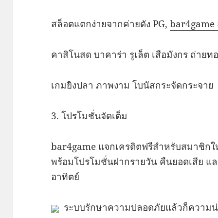
สล็อตแตกง่ายจากค่ายดัง PG,
bar4game 
คาสิโนสด บาคาร่า รูเล็ต เสือมังกร ถ่าย
เกมยิงปลา ภาพงาม โบนัสกระจัดกระจาย
3. โปรโมชั่นจัดเต็ม
bar4game แจกเครดิตฟรีสำหรับสมาชิกให
พร้อมโปรโมชั่นฝากรายวัน คืนยอดเสีย และ
อาทิตย์
ระบบรักษาความปลอดภัยแล้วก็ความน