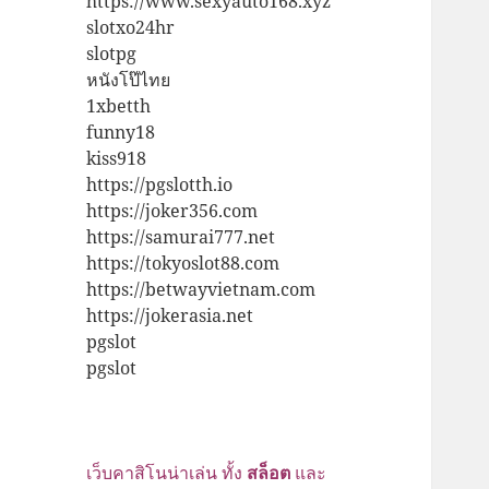
https://www.sexyauto168.xyz
slotxo24hr
slotpg
หนังโป๊ไทย
1xbetth
funny18
kiss918
https://pgslotth.io
https://joker356.com
https://samurai777.net
https://tokyoslot88.com
https://betwayvietnam.com
https://jokerasia.net
pgslot
pgslot
เว็บคาสิโนน่าเล่น ทั้ง
สล็อต
และ