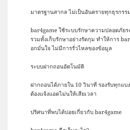
มาตรฐานสากล ไม่เป็นอันตรายทุกธุรกรร
bar4game ใช้ระบบรักษาความปลอดภัยระดับ
รวมทั้งเก็บรักษาอย่างรัดกุม ทำให้การ ba
อกมั่นใจ ไม่มีการรั่วไหลของข้อมูล
ระบบฝากถอนอัตโนมัติ
ฝากถอนได้ภายใน 10 วินาที รองรับทุกแบงค์
ต้องแจ้งแอดไม่นให้เสียเวลา
ปริศนาที่พบได้บ่อยเกี่ยวกับ bar4game