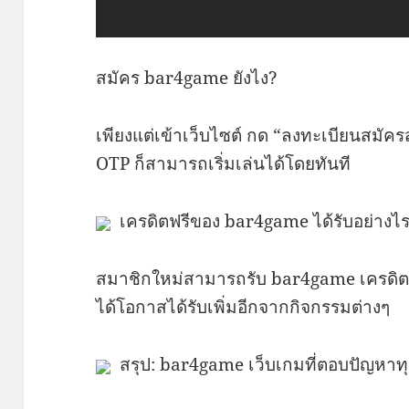
สมัคร bar4game ยังไง?
เพียงแต่เข้าเว็บไซต์ กด “ลงทะเบียนสมัคร
OTP ก็สามารถเริ่มเล่นได้โดยทันที
เครดิตฟรีของ bar4game ได้รับอย่างไ
สมาชิกใหม่สามารถรับ bar4game เครดิตฟร
ได้โอกาสได้รับเพิ่มอีกจากกิจกรรมต่างๆ
สรุป: bar4game เว็บเกมที่ตอบปัญหาท