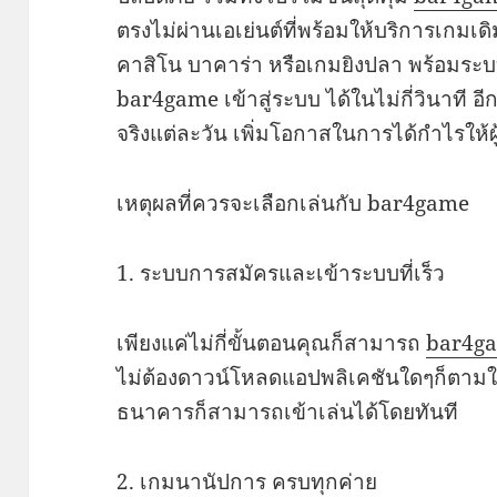
ตรงไม่ผ่านเอเย่นต์ที่พร้อมให้บริการเกมเ
คาสิโน บาคาร่า หรือเกมยิงปลา พร้อมระบ
bar4game เข้าสู่ระบบ ได้ในไม่กี่วินาที อี
จริงแต่ละวัน เพิ่มโอกาสในการได้กำไรให้ผู
เหตุผลที่ควรจะเลือกเล่นกับ bar4game
1. ระบบการสมัครและเข้าระบบที่เร็ว
เพียงแค่ไม่กี่ขั้นตอนคุณก็สามารถ
bar4ga
ไม่ต้องดาวน์โหลดแอปพลิเคชันใดๆก็ตามใช
ธนาคารก็สามารถเข้าเล่นได้โดยทันที
2. เกมนานัปการ ครบทุกค่าย