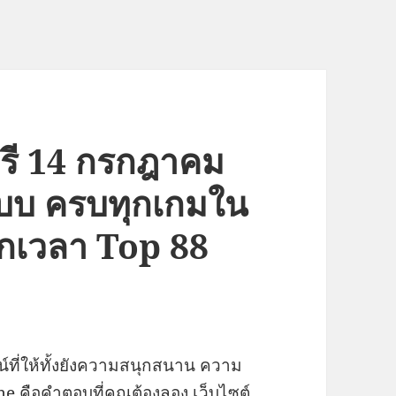
รี 14 กรกฎาคม
ะบบ ครบทุกเกมใน
ทุกเวลา Top 88
์ที่ให้ทั้งยังความสนุกสนาน ความ
me
คือคำตอบที่คุณต้องลอง เว็บไซต์