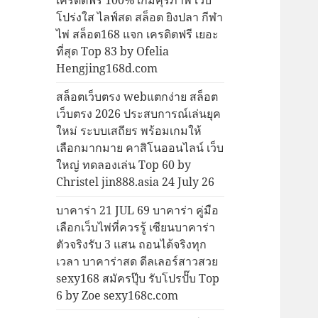
เครดิตฟรี 100% เกมคุรภาพ เว็บ
โปร่งใส ไลฟ์สด สล็อต ยิงปลา กีฬา
ไพ่ สล็อต168 แจก เครดิตฟรี เยอะ
ที่สุด Top 83 by Ofelia
Hengjing168d.com
สล็อตเว็บตรง webแตกง่าย สล็อต
เว็บตรง 2026 ประสบการณ์เล่นยุค
ใหม่ ระบบเสถียร พร้อมเกมให้
เลือกมากมาย คาสิโนออนไลน์ เว็บ
ใหญ่ ทดลองเล่น Top 60 by
Christel jin888.asia 24 July 26
บาคาร่า 21 JUL 69 บาคาร่า คู่มือ
เลือกเว็บไพ่ที่ควรรู้ เซียนบาคาร่า
ตัวจริงรับ 3 แสน ถอนได้จริงทุก
เวลา บาคาร่าสด ดีลเลอร์สาวสวย
sexy168 สมัครปุ๊บ รับโปรปั๊บ Top
6 by Zoe sexy168c.com