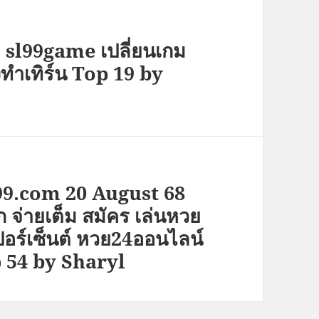
 sl99game เปลี่ยนเกม
งทำเทิร์น Top 19 by
99.com 20 August 68
ก จ่ายเต็ม สมัคร เล่นหวย
เปอร์เซ็นต์ หวย24ออนไลน์
p 54 by Sharyl