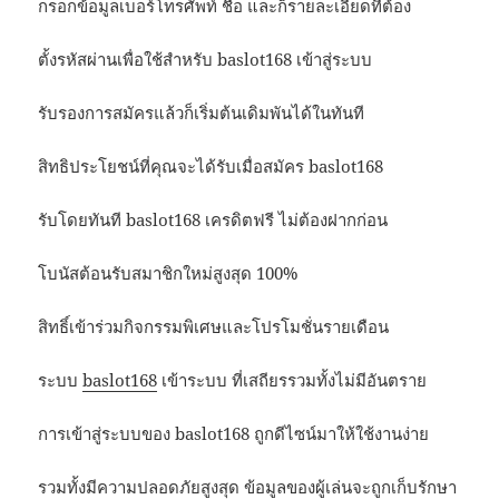
กรอกข้อมูลเบอร์โทรศัพท์ ชื่อ และก็รายละเอียดที่ต้อง
ตั้งรหัสผ่านเพื่อใช้สำหรับ baslot168 เข้าสู่ระบบ
รับรองการสมัครแล้วก็เริ่มต้นเดิมพันได้ในทันที
สิทธิประโยชน์ที่คุณจะได้รับเมื่อสมัคร baslot168
รับโดยทันที baslot168 เครดิตฟรี ไม่ต้องฝากก่อน
โบนัสต้อนรับสมาชิกใหม่สูงสุด 100%
สิทธิ์เข้าร่วมกิจกรรมพิเศษและโปรโมชั่นรายเดือน
ระบบ
baslot168
เข้าระบบ ที่เสถียรรวมทั้งไม่มีอันตราย
การเข้าสู่ระบบของ baslot168 ถูกดีไซน์มาให้ใช้งานง่าย
รวมทั้งมีความปลอดภัยสูงสุด ข้อมูลของผู้เล่นจะถูกเก็บรักษา