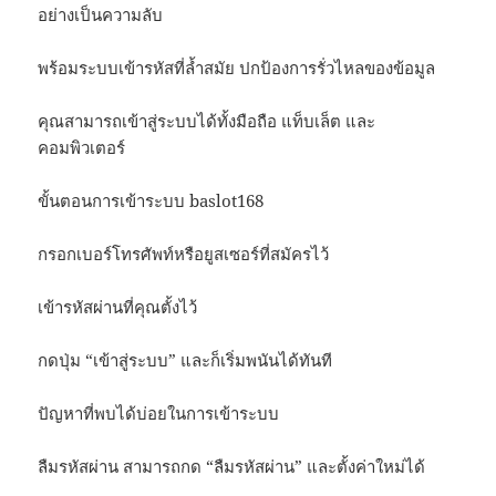
อย่างเป็นความลับ
พร้อมระบบเข้ารหัสที่ล้ำสมัย ปกป้องการรั่วไหลของข้อมูล
คุณสามารถเข้าสู่ระบบได้ทั้งมือถือ แท็บเล็ต และ
คอมพิวเตอร์
ขั้นตอนการเข้าระบบ baslot168
กรอกเบอร์โทรศัพท์หรือยูสเซอร์ที่สมัครไว้
เข้ารหัสผ่านที่คุณตั้งไว้
กดปุ่ม “เข้าสู่ระบบ” และก็เริ่มพนันได้ทันที
ปัญหาที่พบได้บ่อยในการเข้าระบบ
ลืมรหัสผ่าน สามารถกด “ลืมรหัสผ่าน” และตั้งค่าใหม่ได้