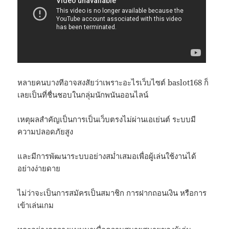
หลายคนบางทีอาจสงสัยว่าเพราะอะไรเว็บไซต์ baslot168 ก็
เลยเป็นที่ชื่นชอบในกลุ่มนักพนันออนไลน์
เหตุผลสำคัญเป็นการเป็นเว็บตรงไม่ผ่านเอเย่นต์ ระบบมี
ความปลอดภัยสูง
และมีการพัฒนาระบบอย่างสม่ำเสมอเพื่อผู้เล่นใช้งานได้
อย่างง่ายดาย
ไม่ว่าจะเป็นการสมัครเป็นสมาชิก การฝากถอนเงิน หรือการ
เข้าเล่นเกม