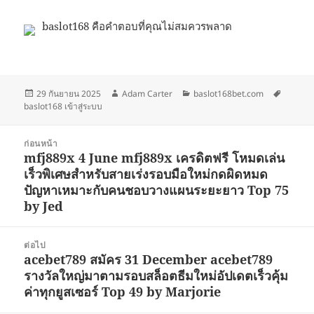
baslot168 คือคำตอบที่คุณไม่สมควรพลาด
เขียน
ผู้
หมวด
ป้าย
29 กันยายน 2025
Adam Carter
baslot168bet.com
เมื่อ
เขียน
หมู่
กำกับ
baslot168 เข้าสู่ระบบ
แนะแนว
ก่อนหน้า
เรื่อง
mfj889x 4 June mfj889x เครดิตฟรี โหมดเล่น
เรื่อง
เร็วพิเศษสำหรับสายเร่งรอบมือใหม่กดผิดหมด
ก่อน
ปัญหาเหมาะกับคนชอบวางแผนระยะยาว Top 75
หน้า:
by Jed
ต่อไป
acebet789 สมัคร 31 December acebet789
เรื่อง
รางวัลใหญ่มาตามรอบสล็อตธีมใหม่อัปเดตเร็วคุ้ม
ต่อ
ค่าทุกยูสเซอร์ Top 49 by Marjorie
ไป: