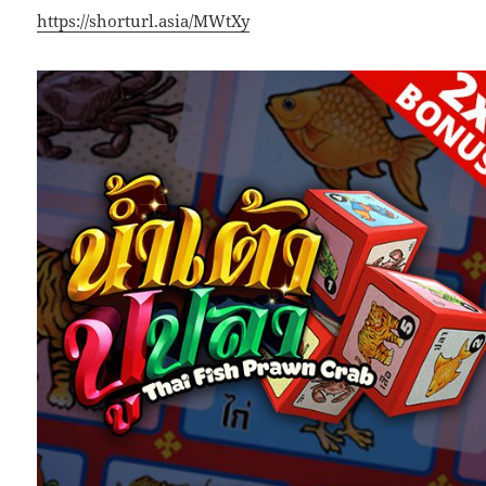
https://shorturl.asia/MWtXy