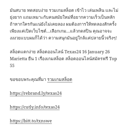
มันสบาย ทดสอบง่าย รวมเกมสล็อต เข้าไว เล่นเพลิน และไม่
ยุ่งยาก แถมเหมาะกับคนสมัยใหม่ที่อยากความเร็วเป็นหลัก
ถ้าหากใครกันแน่ยังไม่เคยลอง ผมต้องการให้ทดลองสักครั้ง
เพียงแค่เปิดเว็บไซต์…เลือกเกม…แล้วกดสปิน คุณอาจจะ
งงงวยแบบผมก็ได้ว่า ความสนุกมันอยู่ใกล้แค่ปลายนิ้วจริงๆ!
สล็อตแตกง่าย สล็อตออนไลน์ Texas24 16 January 26
Marietta ยืน 1 เรื่องเกมสล็อต สล็อตออนไลน์สมัครฟรี Top
55
ขอขอบพระคุณที่มา
รวมเกมสล็อต
https://rebrand.ly/texas24
https://cutly.info/texas24
https://bitt.to/txnswe