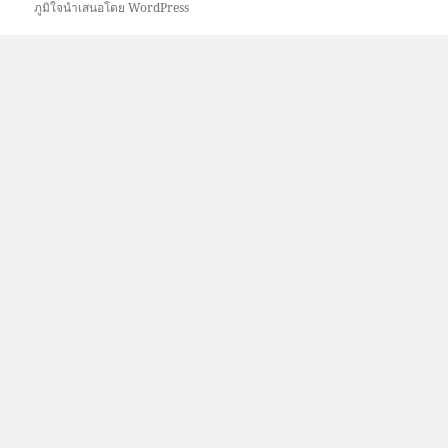
ภูมิใจนำเสนอโดย WordPress