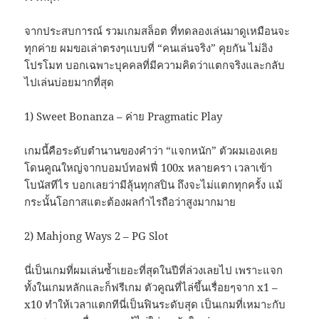
จากประสบการณ์ รวมเกมสล็อต ที่ทดลองเล่นมาดูเหมือนจะ
ทุกค่าย ผมขอเล่าตรงๆแบบที่ “คนเล่นจริง” คุยกัน ไม่อิง
โปรโมท บอกเฉพาะบุคคลที่มีความคิดว่าแตกจริงและกลับ
ไปเล่นบ่อยมากที่สุด
1) Sweet Bonanza – ค่าย Pragmatic Play
เกมนี้คือระดับตำนานของคำว่า “แจกหนัก” ตัวผมเองเคย
โดนคูณใหญ่จากบอมบ์ทอฟฟี่ 100x หลายครา เวลาเข้า
โบนัสทีไร บอกเลยว่ามีลุ้นทุกสปิน ถึงจะไม่แตกทุกครั้ง แม้
กระนั้นโอกาสแตะต้องผลกำไรถือว่าสูงมากมาย
2) Mahjong Ways 2 – PG Slot
นี่เป็นเกมที่ผมเล่นซ้ำเยอะที่สุดในปีที่ล่วงเลยไป เพราะแจก
ทั้งในเกมหลักและก็ฟรีเกม ตัวคูณที่ไล่ขึ้นเรื่อยๆจาก x1 –
x10 ทำให้เวลาแตกทีนี่เป็นฟินระดับสุด เป็นเกมที่เหมาะกับ