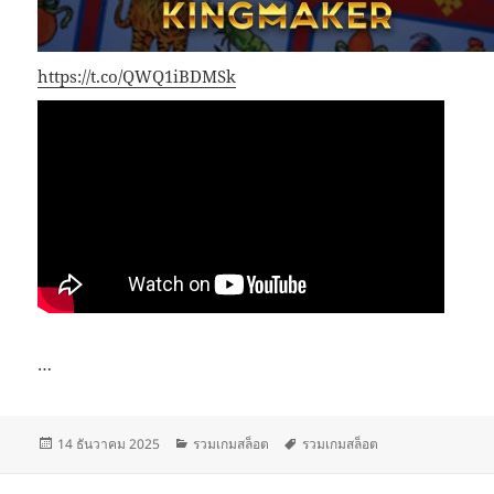
https://t.co/QWQ1iBDMSk
…
เขียน
หมวด
ป้าย
14 ธันวาคม 2025
รวมเกมสล็อต
รวมเกมสล็อต
เมื่อ
หมู่
กำกับ