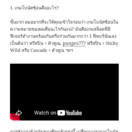
1. เกมโบนัสซ้อนคืออะไร?
ขั้นแรก ผมอยากที่จะให้คุณเข้าใจก่อนว่า เกมโบนัสซ้อนใน
ความหมายของผมคืออะไรกันแน่? มันคือเกมสล็อตที่มี
ฟีเจอร์ทำงานพร้อมกันหรือร่วมกันมากกว่า 1 ฟีพบร์นั่นเอง
เป็นต้นว่า ฟรีสปิน + ตัวคูณ,
punpro777
ฟรีสปิน + Sticky
Wild หรือ Cascade + ตัวคูณ ฯลฯ
การทำงานด้วยกันของฟีพบร์เหล่านี้ เปลี่ยนแปลงจากโบนัส