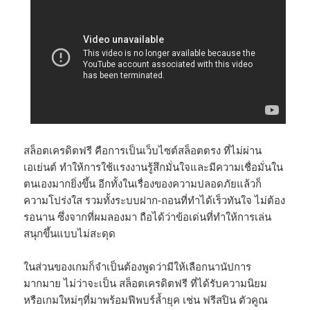
สล็อตเครดิตฟรี คือการเป็นเว็บไซต์สล็อตตรง ที่ไม่ผ่าน
เอเย่นต์ ทำให้การใช้แรงงานรู้สึกมั่นใจและมีความเชื่อมั่นใน
ตนเองมากยิ่งขึ้น อีกทั้งในเรื่องของความปลอดภัยแล้วก็
ความโปร่งใส รวมทั้งระบบฝาก-ถอนที่ทำได้เร็วทันใจ ไม่ต้อง
รอนาน ซึ่งจากที่ผมลองมา ถือได้ว่าข้อเด่นที่ทำให้การเล่น
สนุกขึ้นแบบไม่สะดุด
ในส่วนของเกมก็จำเป็นต้องพูดว่ามีให้เลือกนานัปการ
มากมาย ไม่ว่าจะเป็น สล็อตเครดิตฟรี ที่ได้รับความนิยม
หรือเกมใหม่ๆที่มาพร้อมฟีพบร์ล้ำยุค เช่น ฟรีสปิน ตัวคูณ