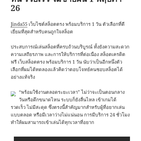
26
Jinda55
เว็บไซต์สล็อตตรง พร้อมบริการ 1 วัน ตัวเลือกที่ดี
เยี่ยมที่สุดสำหรับคนถูกใจสล็อต
ประสบการณ์เล่นสล็อตที่ครบถ้วนบริบูรณ์ ทั้งยังความสะดวก
ความเสถียรภาพ และการให้บริการที่ต่อเนื่อง สล็อตเครดิต
ฟรี เว็บสล็อตตรง พร้อมบริการ 1 วัน นับว่าเป็นอีกหนึ่งตัว
เลือกที่ผมได้ทดลองแล้วคิดว่าตอบโจทย์คนชอบสล็อตได้
อย่างแท้จริง
“พร้อมใช้งานตลอดระยะเวลา” ไม่ว่าจะเป็นตอนกลาง
วันหรือดึกขนาดไหน ระบบก็ยังลื่นไหล เข้าเกมได้
รวดเร็ว ไม่มีสะดุด ซึ่งตรงนี้สำคัญมากสำหรับผู้ที่อยากเล่น
แบบตลอด หรือมีเวลาว่างไม่แน่นอน การมีบริการ 24 ชั่วโมง
ทำให้ผมสามารถเข้าเล่นได้ทุกเวลาที่อยาก