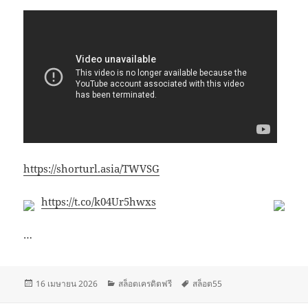
https://shorturl.asia/TWVSG
https://t.co/k04Ur5hwxs
…
เขียน
หมวด
ป้าย
16 เมษายน 2026
สล็อตเครดิตฟรี
สล็อต55
เมื่อ
หมู่
กำกับ