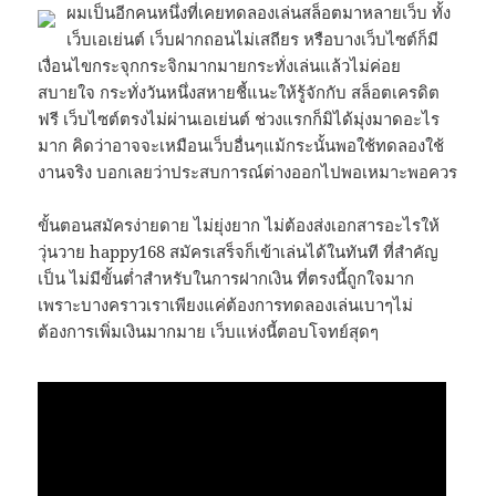
ผมเป็นอีกคนหนึ่งที่เคยทดลองเล่นสล็อตมาหลายเว็บ ทั้ง
เว็บเอเย่นต์ เว็บฝากถอนไม่เสถียร หรือบางเว็บไซต์ก็มี
เงื่อนไขกระจุกกระจิกมากมายกระทั่งเล่นแล้วไม่ค่อย
สบายใจ กระทั่งวันหนึ่งสหายชี้แนะให้รู้จักกับ สล็อตเครดิต
ฟรี เว็บไซต์ตรงไม่ผ่านเอเย่นต์ ช่วงแรกก็มิได้มุ่งมาดอะไร
มาก คิดว่าอาจจะเหมือนเว็บอื่นๆแม้กระนั้นพอใช้ทดลองใช้
งานจริง บอกเลยว่าประสบการณ์ต่างออกไปพอเหมาะพอควร
ขั้นตอนสมัครง่ายดาย ไม่ยุ่งยาก ไม่ต้องส่งเอกสารอะไรให้
วุ่นวาย happy168 สมัครเสร็จก็เข้าเล่นได้ในทันที ที่สำคัญ
เป็น ไม่มีขั้นต่ำสำหรับในการฝากเงิน ที่ตรงนี้ถูกใจมาก
เพราะบางคราวเราเพียงแค่ต้องการทดลองเล่นเบาๆไม่
ต้องการเพิ่มเงินมากมาย เว็บแห่งนี้ตอบโจทย์สุดๆ