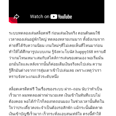
ระบบทดลองเล่นสล็อตฟรี ก่อนเล่นเงินจริง ตอนต้นผมใช้
เวลาลองเล่นอยู่พักใหญ่ ทดลองหลายเกมมาก ทั้งยังเกมจาก
ค่ายที่ได้รับความนิยม เกมใหม่ๆที่ไม่เคยเห็นที่ไหนมาก่อน
ทำให้ได้ศึกษารูปแบบเกม รู้จังหวะโบนัส happy168 ทราบดี
ว่าเกมไหนเหมาะสมกับสไตล์การเล่นของตนเอง พอเริ่มมั่น
อกมั่นใจและหลังจากนั้นก็ค่อยเติมเงินจริงลงไปเล่น ความ
รู้สึกมันต่างจากการสุ่มเดาเข้าไปเล่นเลย เพราะเหตุว่าเรา
ทราบจังหวะเกมแล้วระดับหนึ่ง
สล็อตเครดิตฟรี ในเรื่องของระบบ ฝาก–ถอน นับว่าทำเป็น
เร็วมาก ผมทดลองฝากผ่านวอเลท เงินเข้าในทันทีแบบไม่
ต้องคอย พอได้กำไรก็ลองกดถอนมอง ในช่วงเวลานั้นคิดใน
ใจว่าประเดี๋ยวคงจะจำเป็นต้องรอสักพัก แม้กระนั้นผิดคาด
เงินเข้าบัญชีเร็วมาก เร็วกระทั่งแอบสนเท่ห์ใจ ตรงนี้ทำให้