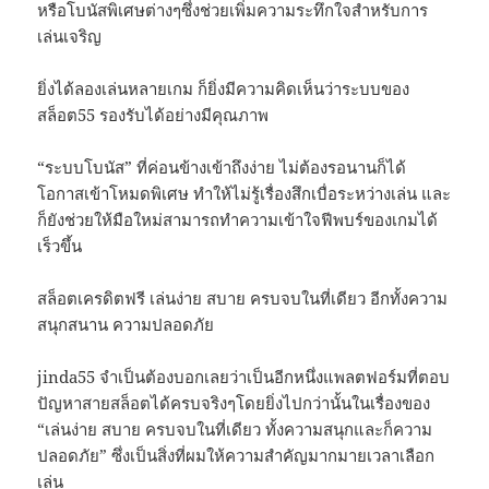
หรือโบนัสพิเศษต่างๆซึ่งช่วยเพิ่มความระทึกใจสำหรับการ
เล่นเจริญ
ยิ่งได้ลองเล่นหลายเกม ก็ยิ่งมีความคิดเห็นว่าระบบของ
สล็อต55 รองรับได้อย่างมีคุณภาพ
“ระบบโบนัส” ที่ค่อนข้างเข้าถึงง่าย ไม่ต้องรอนานก็ได้
โอกาสเข้าโหมดพิเศษ ทำให้ไม่รู้เรื่องสึกเบื่อระหว่างเล่น และ
ก็ยังช่วยให้มือใหม่สามารถทำความเข้าใจฟีพบร์ของเกมได้
เร็วขึ้น
สล็อตเครดิตฟรี เล่นง่าย สบาย ครบจบในที่เดียว อีกทั้งความ
สนุกสนาน ความปลอดภัย
jinda55 จำเป็นต้องบอกเลยว่าเป็นอีกหนึ่งแพลตฟอร์มที่ตอบ
ปัญหาสายสล็อตได้ครบจริงๆโดยยิ่งไปกว่านั้นในเรื่องของ
“เล่นง่าย สบาย ครบจบในที่เดียว ทั้งความสนุกและก็ความ
ปลอดภัย” ซึ่งเป็นสิ่งที่ผมให้ความสำคัญมากมายเวลาเลือก
เล่น