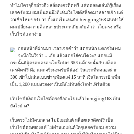
ทำไมใครๆก็กล่าวถึง สล็อตเครดิตฟรี แค่ทดลองเล่นก็รู้เรื่อง
เลยครับผม ผมเป็นคนนึงที่เล่นเว็บไซต์สล็อตมาหลายเจ้า แต่
ว่าเชื่อไหมขอรับว่า ตั้งแต่เริ่มเล่นกับ hengjing168 มันทำให้
ผมเปลี่ยนความคิดหลายประเภทเกี่ยวกับคำว่า เว็บตรง หรือ
เว็บไซต์แตกง่าย
ก่อนหน้าที่ผ่านมา เวลาเจอคำว่า แตกหนัก แตกจริง ผม
จะนึกในใจว่า… เอ้อ แล้วแตกใส่คนใดวะ? แตกแม้
กระนั้นพี่ผู้ครอบครองเว็บรึเปล่า 555 แม้กระนั้นกับ สล็อต
เครดิตฟรี คือ แตกจริงนะครับพี่น้อง! วันแรกที่ทดลองฝาก
300 เข้าไปเล่นแบบขำๆเพียงแค่ 15 นาที เงินในกระเป๋าเพิ่ม
เป็น 1,200 แบบงวยงงๆเป็นยังไม่ทันตั้งใจทำเทิร์นด้วย
เว็บไซต์สล็อตเว็บไซต์ตรงคืออะไร แล้ว hengjing168 เป็น
ยังไงบ้าง?
เว็บตรง ไม่มีคนกลาง ไม่มีเอเย่นต์ สล็อตเครดิตฟรี เป็น
เว็บไซต์ตรงของแท้ ไม่ผ่านเอเย่นต์ใดๆเลยครับผม ความ