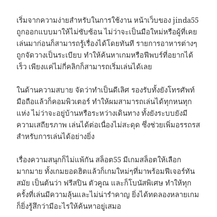
เริ่มจากความง่ายสำหรับในการใช้งาน หน้าเว็บของ jinda55
ถูกออกแบบมาให้ไม่ซับซ้อน ไม่ว่าจะเป็นมือใหม่หรือผู้ที่เคย
เล่นมาก่อนก็สามารถรู้เรื่องได้โดยทันที รายการอาหารต่างๆ
ถูกจัดวางเป็นระเบียบ ทำให้ค้นหาเกมหรือฟีพบร์ที่อยากได้
เร็ว เพียงแค่ไม่กี่คลิกก็สามารถเริ่มเล่นได้เลย
ในด้านความสบาย จัดว่าทำเป็นดีเลิศ รองรับทั้งยังโทรศัพท์
มือถือแล้วก็คอมพิวเตอร์ ทำให้ผมสามารถเล่นได้ทุกหนทุก
แห่ง ไม่ว่าจะอยู่บ้านหรือระหว่างเดินทาง ทั้งยังระบบยังมี
ความเสถียรภาพ เล่นได้ต่อเนื่องไม่สะดุด ซึ่งช่วยเพิ่มอรรถรส
สำหรับการเล่นได้อย่างยิ่ง
เรื่องความสนุกก็ไม่แพ้กัน สล็อต55 มีเกมสล็อตให้เลือก
มากมาย ทั้งเกมยอดฮิตแล้วก็เกมใหม่ๆที่มาพร้อมฟีเจอร์ทัน
สมัย เป็นต้นว่า ฟรีสปิน ตัวคูณ และก็โบนัสพิเศษ ทำให้ทุก
ครั้งที่เล่นมีความลุ้นและไม่น่ารำคาญ ยิ่งได้ทดลองหลายเกม
ก็ยิ่งรู้สึกว่ามีอะไรให้ค้นหาอยู่เสมอ