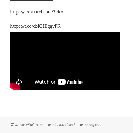
https://shorturl.asia/3vkbt
https://t.co/cbKHBggyPK
…
เขียน
หมวด
ป้าย
4 กุมภาพันธ์ 2026
สล็อตเครดิตฟรี
happy168
เมื่อ
หมู่
กำกับ