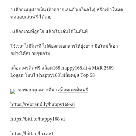
4.เลือกเมนูฝากเงิน (ถ้าอยากเล่นด้วยเงินจริง) หรือเข้าโหมด
ทดสอบเล่นฟรี ได้เลย
5.เลือกเกมที่ถูกใจ แล้วเริ่มเล่นได้ในทันที
ใช้เวลาไม่กี่นาที ไม่ต้องส่งเอกสารให้ยุ่งยาก มือใหม่ก็เอา
อย่างได้สบายๆขอรับ
สล็อตเครดิตฟรี สล็อต168 happy168.ai 4 MAR 2569
Logan โอนไว happy168ไม่ล็อคยูส Top 58
ขอขอบคุณมากที่มา
สล็อตเครดิตฟรี
https://rebrand.ly/happy168-ai
https://bitt.to/happy168-ai
https://bitt.to/hccav1