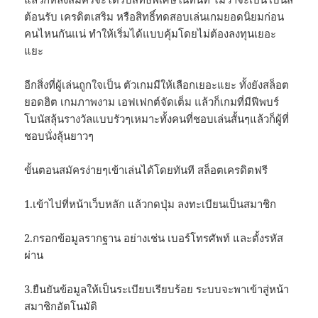
ต้อนรับ เครดิตเสริม หรือสิทธิ์ทดสอบเล่นเกมยอดนิยมก่อน
คนไหนกันแน่ ทำให้เริ่มได้แบบคุ้มโดยไม่ต้องลงทุนเยอะ
แยะ
อีกสิ่งที่ผู้เล่นถูกใจเป็น ตัวเกมมีให้เลือกเยอะแยะ ทั้งยังสล็อต
ยอดฮิต เกมภาพงาม เอฟเฟกต์จัดเต็ม แล้วก็เกมที่มีฟีพบร์
โบนัสลุ้นรางวัลแบบรัวๆเหมาะทั้งคนที่ชอบเล่นสั้นๆแล้วก็ผู้ที่
ชอบนั่งลุ้นยาวๆ
ขั้นตอนสมัครง่ายๆเข้าเล่นได้โดยทันที สล็อตเครดิตฟรี
1.เข้าไปที่หน้าเว็บหลัก แล้วกดปุ่ม ลงทะเบียนเป็นสมาชิก
2.กรอกข้อมูลรากฐาน อย่างเช่น เบอร์โทรศัพท์ และตั้งรหัส
ผ่าน
3.ยืนยันข้อมูลให้เป็นระเบียบเรียบร้อย ระบบจะพาเข้าสู่หน้า
สมาชิกอัตโนมัติ