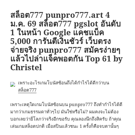
สล็อต777 punpro777.art 4
ม.ค. 69 สล็อต777 pgslot อันดับ
1 ในหน้า Google แคชแบ็ค
5,000 การันตีเงินชัวร์ เว็บตรง
จ่ายจริง punpro777 สมัครง่ายๆ
แล้วไปล่าแจ็คพอตกัน Top 61 by
Christel
เพราะอะไรเกมโบนัสซ้อนถึงได้กำไรได้ดีกว่าบน
สล็อต777
เพราะเหตุใดเกมโบนัสซ้อนบน punpro777 ถึงทำกำไรได้ดี
มากว่าเกมธรรมดาทั่วๆไป มันใช่หรือไม่? ผมคงจะไม่ต้อง
บอกเลยว่ายิ่โลภว่าจริงอีกขอรับ คุณลองนึกถึงสิครับ ถ้าคุณ
เล่นเกมสล็อตปกติ เมื่อสปินแล้วชนะ 1 ครั้งก็คือจบตานั้นๆ