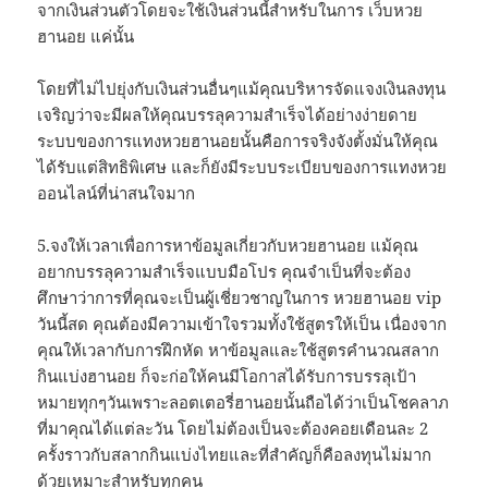
จากเงินส่วนตัวโดยจะใช้เงินส่วนนี้สำหรับในการ เว็บหวย
ฮานอย แค่นั้น
โดยที่ไม่ไปยุ่งกับเงินส่วนอื่นๆแม้คุณบริหารจัดแจงเงินลงทุน
เจริญว่าจะมีผลให้คุณบรรลุความสำเร็จได้อย่างง่ายดาย
ระบบของการแทงหวยฮานอยนั้นคือการจริงจังตั้งมั่นให้คุณ
ได้รับแต่สิทธิพิเศษ และก็ยังมีระบบระเบียบของการแทงหวย
ออนไลน์ที่น่าสนใจมาก
5.จงให้เวลาเพื่อการหาข้อมูลเกี่ยวกับหวยฮานอย แม้คุณ
อยากบรรลุความสำเร็จแบบมือโปร คุณจำเป็นที่จะต้อง
ศึกษาว่าการที่คุณจะเป็นผู้เชี่ยวชาญในการ หวยฮานอย vip
วันนี้สด คุณต้องมีความเข้าใจรวมทั้งใช้สูตรให้เป็น เนื่องจาก
คุณให้เวลากับการฝึกหัด หาข้อมูลและใช้สูตรคำนวณสลาก
กินแบ่งฮานอย ก็จะก่อให้คนมีโอกาสได้รับการบรรลุเป้า
หมายทุกๆวันเพราะลอตเตอรี่ฮานอยนั้นถือได้ว่าเป็นโชคลาภ
ที่มาคุณได้แต่ละวัน โดยไม่ต้องเป็นจะต้องคอยเดือนละ 2
ครั้งราวกับสลากกินแบ่งไทยและที่สำคัญก็คือลงทุนไม่มาก
ด้วยเหมาะสำหรับทุกคน