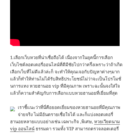
1.เลือกเว็บหวยที่น่าเชื่อถือได้ เนื่องจากในยุคนี้การเลือก
เว็บไซต์ลอตเตอรี่ออนไลน์ที่ดีมีชัยไปกว่าครึ่งเพราะว่าถ้าเกิด
เลือกเว็บที่ไม่ดีแล้วล่ะก็ จะทำให้คุณเจอกับปัญหาต่างๆมาก
แล้วก็ทำให้ท่านไม่ได้รับสิทธิประโยชน์ไม่ว่าจะเป็นโปรโมชั่
นการแทง หวยฮานอย vip ที่มีคุณภาพ เพราะฉะนั้นจงใส่ใจ
แล้วก็ความสำคัญกับการเลือกแบบหวยฮานอยที่เยี่ยมที่สุด
เราชี้แนะว่าที่นี่คือยอดเยี่ยมของหวยฮานอยที่มีคุณภาพ
จ่ายจริง ไม่มีอันตรายเชื่อใจได้ และก็แบ่งลอตเตอรี่
ฮานอยหลายแบบอย่างเช่น เฉพาะกิจ ,พิเศษ,
หวยเวียดนาม
vip ออนไลน์
ธรรมดา รวมทั้ง VIP สามารถตรวจลอตเตอรี่