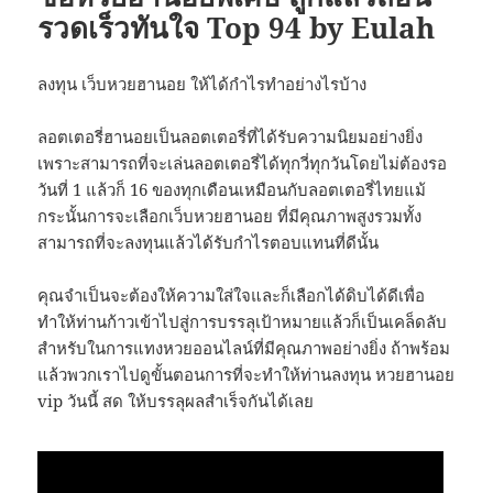
รวดเร็วทันใจ Top 94 by Eulah
ลงทุน เว็บหวยฮานอย ให้ได้กำไรทำอย่างไรบ้าง
ลอตเตอรี่ฮานอยเป็นลอตเตอรี่ที่ได้รับความนิยมอย่างยิ่ง
เพราะสามารถที่จะเล่นลอตเตอรี่ได้ทุกวี่ทุกวันโดยไม่ต้องรอ
วันที่ 1 แล้วก็ 16 ของทุกเดือนเหมือนกับลอตเตอรี่ไทยแม้
กระนั้นการจะเลือกเว็บหวยฮานอย ที่มีคุณภาพสูงรวมทั้ง
สามารถที่จะลงทุนแล้วได้รับกำไรตอบแทนที่ดีนั้น
คุณจำเป็นจะต้องให้ความใส่ใจและก็เลือกได้ดิบได้ดีเพื่อ
ทำให้ท่านก้าวเข้าไปสู่การบรรลุเป้าหมายแล้วก็เป็นเคล็ดลับ
สำหรับในการแทงหวยออนไลน์ที่มีคุณภาพอย่างยิ่ง ถ้าพร้อม
แล้วพวกเราไปดูขั้นตอนการที่จะทำให้ท่านลงทุน หวยฮานอย
vip วันนี้ สด ให้บรรลุผลสำเร็จกันได้เลย