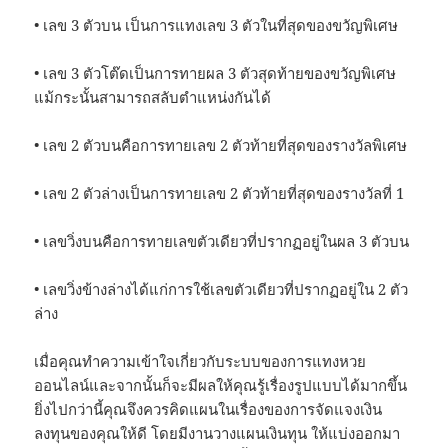
• เลข 3 ตัวบน เป็นการแทงเลข 3 ตัวในที่สุดของขวัญพิเศษ
• เลข 3 ตัวโต๊ดเป็นการทายผล 3 ตัวสุดท้ายของขวัญพิเศษ
แม้กระนั้นสามารถสลับตำแหน่งกันได้
• เลข 2 ตัวบนคือการทายเลข 2 ตัวท้ายที่สุดของรางวัลพิเศษ
• เลข 2 ตัวล่างเป็นการทายเลข 2 ตัวท้ายที่สุดของรางวัลที่ 1
• เลขวิ่งบนคือการทายเลขตัวเดียวที่ปรากฏอยู่ในผล 3 ตัวบน
• เลขวิ่งข้างล่างได้แก่การใช้เลขตัวเดียวที่ปรากฏอยู่ใน 2 ตัว
ล่าง
เมื่อคุณทำความเข้าใจเกี่ยวกับระบบของการแทงหวย
ออนไลน์และจากนั้นก็จะมีผลให้คุณรู้เรื่องรูปแบบได้มากขึ้น
ยิ่งไปกว่านี้คุณจึงควรคิดแผนในเรื่องของการจัดแจงเงิน
ลงทุนของคุณให้ดี โดยมีงานวางแผนเงินทุน ให้แบ่งออกมา