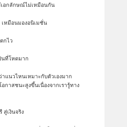
ยมีเอกลักษณ์ไม่เหมือนกัน
าม เหมือนมองอนิเมชั่น
แตกไว
ปินที่โหดมาก
้วว่าแนวไหนเหมาะกับตัวเองมาก
ะมีโอกาสชนะสูงขึ้นเนื่องจากเรารู้ทาง
สู่เงินจริง