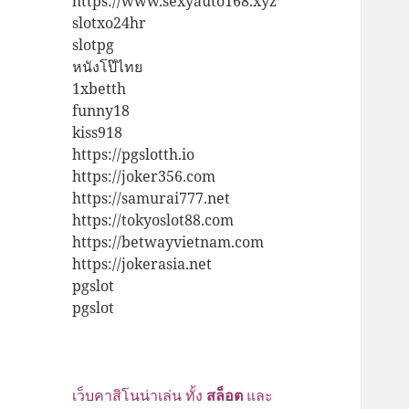
https://www.sexyauto168.xyz
slotxo24hr
slotpg
หนังโป๊ไทย
1xbetth
funny18
kiss918
https://pgslotth.io
https://joker356.com
https://samurai777.net
https://tokyoslot88.com
https://betwayvietnam.com
https://jokerasia.net
pgslot
pgslot
เว็บคาสิโนน่าเล่น ทั้ง
สล็อต
และ