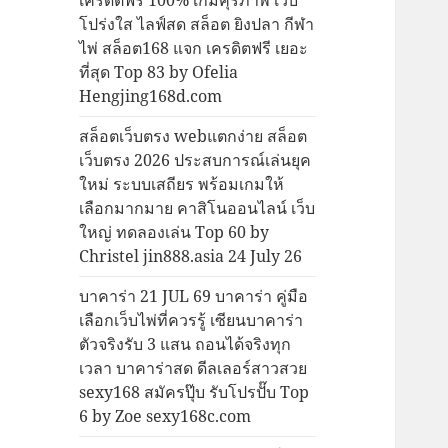
เครดิตฟรี 100% เกมคุรภาพ เว็บ
โปร่งใส ไลฟ์สด สล็อต ยิงปลา กีฬา
ไพ่ สล็อต168 แจก เครดิตฟรี เยอะ
ที่สุด Top 83 by Ofelia
Hengjing168d.com
สล็อตเว็บตรง webแตกง่าย สล็อต
เว็บตรง 2026 ประสบการณ์เล่นยุค
ใหม่ ระบบเสถียร พร้อมเกมให้
เลือกมากมาย คาสิโนออนไลน์ เว็บ
ใหญ่ ทดลองเล่น Top 60 by
Christel jin888.asia 24 July 26
บาคาร่า 21 JUL 69 บาคาร่า คู่มือ
เลือกเว็บไพ่ที่ควรรู้ เซียนบาคาร่า
ตัวจริงรับ 3 แสน ถอนได้จริงทุก
เวลา บาคาร่าสด ดีลเลอร์สาวสวย
sexy168 สมัครปุ๊บ รับโปรปั๊บ Top
6 by Zoe sexy168c.com