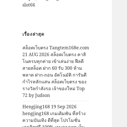
slot66
เรื่องล่าสุด
สล็อตเว็บตรง Tangtem168e.com
21 AUG 2026 สล็อตเว็บตรง คาสิ
โนครบทุกค่าย เข้าเล่นง่าย ฟีลดี
สายสล็อต ฝาก 60 รับ 300 ห้าม
พลาด ฝาก-ถอน อัตโนมัติ การันตี
กำไรหลักแสน สล็อตเว็บตรง ของ
รางวัลกำลังรอ เจ้าของใหม่ Top
72 by Judson
Hengjing168 19 Sep 2026
hengjing168 เกมเดิมพัน ที่สร้าง
ความบันเทิง ดีที่สุด โปรโมชั่น