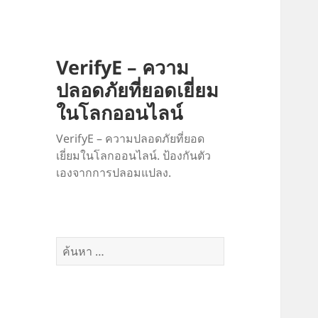
VerifyE – ความ
ปลอดภัยที่ยอดเยี่ยม
ในโลกออนไลน์
VerifyE – ความปลอดภัยที่ยอด
เยี่ยมในโลกออนไลน์. ป้องกันตัว
เองจากการปลอมแปลง.
ค้นหา
สำหรับ: