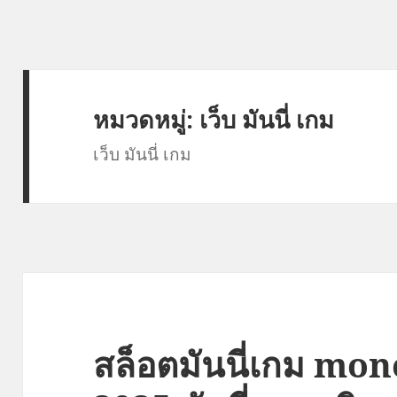
หมวดหมู่:
เว็บ มันนี่ เกม
เว็บ มันนี่ เกม
สล็อตมันนี่เกม mo