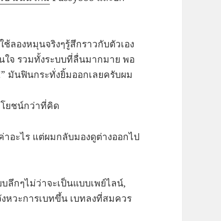
อใช้ลองหมุนจริงๆรู้สึกราวกับตัวเอง
วนใจ รวมทั้งระบบที่ลื่นมากมาย พอ
” มันฟินกระทั่งยิ้มออกเลยครับผม
โยชน์กว่าที่คิด
ค่าอะไร แต่ผมกลับมองดูต่างออกไป
แบบลึกๆไม่ว่าจะเป็นแบบเพย์ไลน์,
จังหวะการเบทขึ้น เบทลงที่สมควร