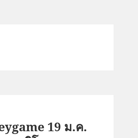
neygame 19 ม.ค.