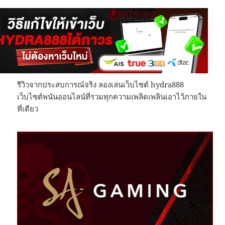
รีวิวจากประสบการณ์จริง ลองเล่นเว็บไซต์ hydra888
เว็บไซต์พนันออนไลน์ที่รวมทุกความเพลิดเพลินเอาไว้ภายใน
ที่เดียว