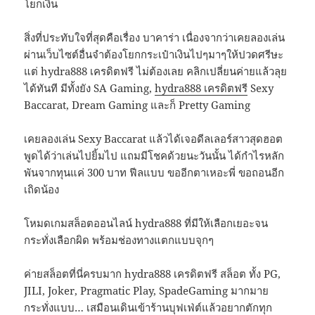
โยกเงิน
สิ่งที่ประทับใจที่สุดคือเรื่อง บาคาร่า เนื่องจากว่าเคยลองเล่น
ผ่านเว็บไซต์อื่นจำต้องโยกกระเป๋าเงินไปๆมาๆให้ปวดศรีษะ
แต่ hydra888 เครดิตฟรี ไม่ต้องเลย คลิกเปลี่ยนค่ายแล้วลุย
ได้ทันที มีทั้งยัง SA Gaming,
hydra888 เครดิตฟรี
Sexy
Baccarat, Dream Gaming และก็ Pretty Gaming
เคยลองเล่น Sexy Baccarat แล้วได้เจอดีลเลอร์สาวสุดฮอต
พูดได้ว่าเล่นไปยิ้มไป แถมมีโชคด้วยนะวันนั้น ได้กำไรหลัก
พันจากทุนแค่ 300 บาท ฟีลแบบ ขออีกตาเหอะพี่ ขอถอนอีก
เถิดน้อง
โหมดเกมสล็อตออนไลน์ hydra888 ที่มีให้เลือกเยอะจน
กระทั่งเลือกผิด พร้อมช่องทางแตกแบบจุกๆ
ค่ายสล็อตที่นี่ครบมาก hydra888 เครดิตฟรี สล็อต ทั้ง PG,
JILI, Joker, Pragmatic Play, SpadeGaming มากมาย
กระทั่งแบบ… เสมือนเดินเข้าร้านบุฟเฟ่ต์แล้วอยากตักทุก