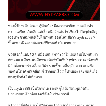
ช่วงนี้ข้างหลังเลิกงานรู้สึกเบื่อๆต้องการหากิจบาปอะไรทำ
คลายเครียดเว้นเสียแต่เลื่อนมือถือเล่นโซเชียลไปวันๆบังเอิญ
เจอประชาสัมพันธ์เว็บไซต์พนันออนไลน์ชื่อว่า hydra888 ที่
ขึ้นมาบนฟีดแบบจังหวะชีวิตพอดี เป๊ะมากมาย…
ช่วงแรกก็แอบลังเลเหมือนกัน เพราะว่าไม่เคยเล่นเว็บพนันมา
ก่อนเลย แม้กระนั้นมีความเห็นว่าในเว็บhydra888 เครดิตฟรี
มีอีกทั้งบาคาร่า สล็อต กีฬา รวมทั้งเกมอื่นๆอีกมาก แถมยัง
รองรับโทรศัพท์เคลื่อนที่ ฝากถอนไว มีโปรเยอะ เลยตัดสินใจ
ลองดูซักตั้ง ไม่เสียหาย
เว็บ hydra888 เป็นใคร? เพราะเหตุไรถึงมีคนพูดถึงกัน
มากมายบนโลกอินเตอร์เน็ตในช่วงเวลานี้
หลังจากที่สมัครเข้าไปใช้งานแล้วถึงเข้าใจว่า เพราะเหตุใด