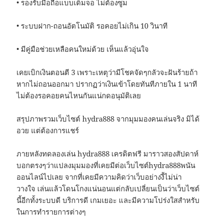
• รองรับมือถือแบบเต็มจอ ไม่ต้องซูม
• ระบบฝาก-ถอนอัตโนมัติ รอคอยไม่เกิน 10 วินาที
• มีคู่มือช่วยเหลือคนใหม่ด้วย เห็นแล้วอุ่นใจ
เคยเบิกเงินตอนตี 3 เพราะเหตุว่ามีโชคจัดๆกลัวจะฝันร้ายถ้า
หากไม่ถอนออกมา ปรากฏว่าเงินเข้าโดยทันทีภายใน 1 นาที
ไม่ต้องรอคอยคนไหนกันแน่กดอนุมัติเลย
สรุปภาพรวมเว็บไซต์ hydra888 จากมุมมองคนเล่นจริง มิได้
อวย แต่ต้องการแชร์
ภายหลังทดลองเล่น hydra888 เครดิตฟรี มาราวสองสัปดาห์
บอกตรงๆว่าแปลงมุมมองที่เคยมีต่อเว็บไซต์hydra888พนัน
ออนไลน์ไปเลย จากที่เคยมีความคิดว่าเว็บอย่างงี้ไม่น่า
วางใจ เล่นแล้วโดนโกงแน่นอนแต่กลับเปลี่ยนเป็นว่าเว็บไซต์
นี้อีกทั้งระบบดี บริการดี เกมเยอะ และมีความโปร่งใสสำหรับ
ในการทำรายการต่างๆ