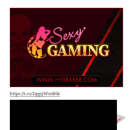
https://t.co/2qqyjWmR6k