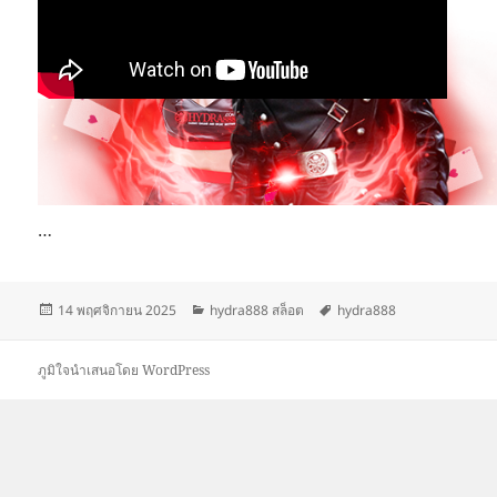
…
เขียน
หมวด
ป้าย
14 พฤศจิกายน 2025
hydra888 สล็อต
hydra888
เมื่อ
หมู่
กำกับ
ภูมิใจนำเสนอโดย WordPress