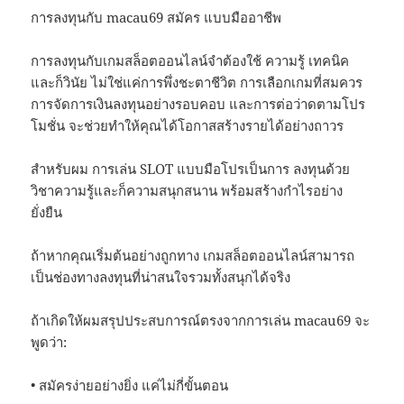
การลงทุนกับ macau69 สมัคร แบบมืออาชีพ
การลงทุนกับเกมสล็อตออนไลน์จำต้องใช้ ความรู้ เทคนิค
และก็วินัย ไม่ใช่แค่การพึ่งชะตาชีวิต การเลือกเกมที่สมควร
การจัดการเงินลงทุนอย่างรอบคอบ และการต่อว่าดตามโปร
โมชั่น จะช่วยทำให้คุณได้โอกาสสร้างรายได้อย่างถาวร
สำหรับผม การเล่น SLOT แบบมือโปรเป็นการ ลงทุนด้วย
วิชาความรู้และก็ความสนุกสนาน พร้อมสร้างกำไรอย่าง
ยั่งยืน
ถ้าหากคุณเริ่มต้นอย่างถูกทาง เกมสล็อตออนไลน์สามารถ
เป็นช่องทางลงทุนที่น่าสนใจรวมทั้งสนุกได้จริง
ถ้าเกิดให้ผมสรุปประสบการณ์ตรงจากการเล่น macau69 จะ
พูดว่า:
• สมัครง่ายอย่างยิ่ง แค่ไม่กี่ขั้นตอน