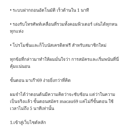
• ระบบฝากถอนอัตโนมัติ เร็วด้านใน 1 นาที
• รองรับโทรศัพท์เคลื่อนที่รวมทั้งคอมพิวเตอร์ เล่นได้ทุกหน
ทุกแห่ง
• โปรโมชั่นและก็โบนัสเครดิตฟรี สำหรับสมาชิกใหม่
ทุกข้อที่กล่าวมาทำให้ผมมั่นใจว่า การสมัครและเริ่มพนันที่นี่
คุ้มแน่นอน
ขั้นตอน มาเก๊า69 ง่ายยิ่งกว่าที่คิด
ผมจำได้ว่าตอนต้นมีความคิดว่าจะซับซ้อน แต่ว่าในความ
เป็นจริงแล้ว ขั้นตอนสมัคร macau69 แค่ไม่กี่ขั้นตอน ใช้
เวลาไม่ถึง 5 นาทีเท่านั้น
1.เข้าสู่เว็บไซต์หลัก