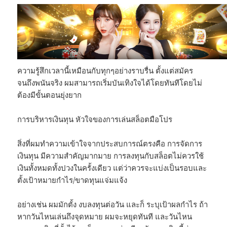
ความรู้สึกเวลานี้เหมือนกับทุกๆอย่างราบรื่น ตั้งแต่สมัคร
จนถึงพนันจริง ผมสามารถเริ่มบันเทิงใจได้โดยทันทีโดยไม่
ต้องมีขั้นตอนยุ่งยาก
การบริหารเงินทุน หัวใจของการเล่นสล็อตมือโปร
สิ่งที่ผมทำความเข้าใจจากประสบการณ์ตรงคือ การจัดการ
เงินทุน มีความสำคัญมากมาย การลงทุนกับสล็อตไม่ควรใช้
เงินทั้งหมดทั้งปวงในครั้งเดียว แต่ว่าควรจะแบ่งเป็นรอบและ
ตั้งเป้าหมายกำไร/ขาดทุนแจ่มแจ้ง
อย่างเช่น ผมมักตั้ง งบลงทุนต่อวัน และก็ ระบุเป้าผลกำไร ถ้า
หากวันไหนเล่นถึงจุดหมาย ผมจะหยุดทันที และวันไหน