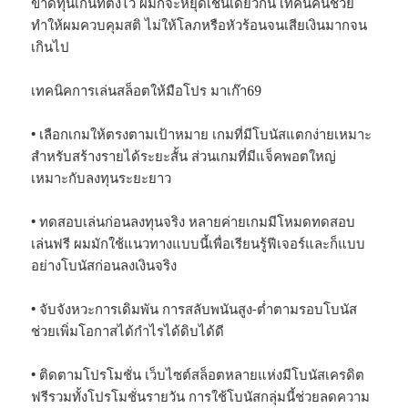
ขาดทุนเกินที่ตั้งไว้ ผมก็จะหยุดเช่นเดียวกัน เทคนิคนี้ช่วย
ทำให้ผมควบคุมสติ ไม่ให้โลภหรือหัวร้อนจนเสียเงินมากจน
เกินไป
เทคนิคการเล่นสล็อตให้มือโปร มาเก๊า69
• เลือกเกมให้ตรงตามเป้าหมาย เกมที่มีโบนัสแตกง่ายเหมาะ
สำหรับสร้างรายได้ระยะสั้น ส่วนเกมที่มีแจ็คพอตใหญ่
เหมาะกับลงทุนระยะยาว
• ทดสอบเล่นก่อนลงทุนจริง หลายค่ายเกมมีโหมดทดสอบ
เล่นฟรี ผมมักใช้แนวทางแบบนี้เพื่อเรียนรู้ฟีเจอร์และก็แบบ
อย่างโบนัสก่อนลงเงินจริง
• จับจังหวะการเดิมพัน การสลับพนันสูง-ต่ำตามรอบโบนัส
ช่วยเพิ่มโอกาสได้กำไรได้ดิบได้ดี
• ติดตามโปรโมชั่น เว็บไซต์สล็อตหลายแห่งมีโบนัสเครดิต
ฟรีรวมทั้งโปรโมชั่นรายวัน การใช้โบนัสกลุ่มนี้ช่วยลดความ