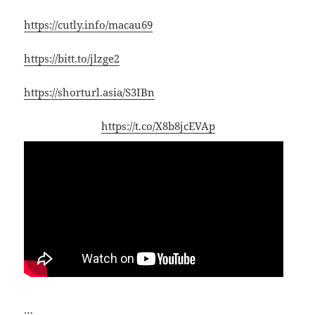
https://cutly.info/macau69
https://bitt.to/jlzge2
https://shorturl.asia/S3IBn
https://t.co/X8b8jcEVAp
…