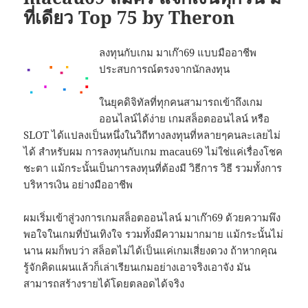
ที่เดียว Top 75 by Theron
ลงทุนกับเกม มาเก๊า69 แบบมืออาชีพ
ประสบการณ์ตรงจากนักลงทุน
ในยุคดิจิทัลที่ทุกคนสามารถเข้าถึงเกม
ออนไลน์ได้ง่าย เกมสล็อตออนไลน์ หรือ
SLOT ได้แปลงเป็นหนึ่งในวิถีทางลงทุนที่หลายๆคนละเลยไม่
ได้ สำหรับผม การลงทุนกับเกม macau69 ไม่ใช่แค่เรื่องโชค
ชะตา แม้กระนั้นเป็นการลงทุนที่ต้องมี วิธีการ วิธี รวมทั้งการ
บริหารเงิน อย่างมืออาชีพ
ผมเริ่มเข้าสู่วงการเกมสล็อตออนไลน์ มาเก๊า69 ด้วยความพึง
พอใจในเกมที่บันเทิงใจ รวมทั้งมีความมากมาย แม้กระนั้นไม่
นาน ผมก็พบว่า สล็อตไม่ได้เป็นแค่เกมเสี่ยงดวง ถ้าหากคุณ
รู้จักคิดแผนแล้วก็เล่าเรียนเกมอย่างเอาจริงเอาจัง มัน
สามารถสร้างรายได้โดยตลอดได้จริง