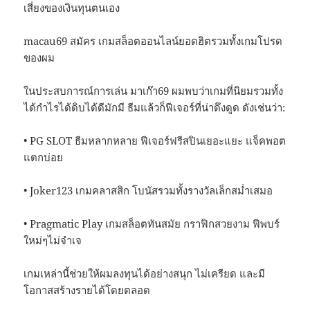
เสี่ยงของเงินทุนตนเอง
macau69 สมัคร เกมสล็อตออนไลน์ยอดฮิตรวมทั้งเกมโปรด
ของผม
ในประสบการณ์การเล่น มาเก๊า69 ผมพบว่าเกมที่นิยมรวมทั้ง
ได้กำไรได้ดิบได้ดีมักมี ธีมแล้วก็ฟีเจอร์ที่น่าดึงดูด ดังเช่นว่า:
• PG SLOT ธีมหลากหลาย ฟีเจอร์ฟรีสปินเยอะแยะ แจ็คพอต
แตกบ่อย
• Joker123 เกมคลาสสิก โบนัสรวมทั้งรางวัลเล็กสม่ำเสมอ
• Pragmatic Play เกมสล็อตทันสมัย กราฟิกสวยงาม ฟีพบร์
ใหม่ๆไม่จำเจ
เกมเหล่านี้ช่วยให้ผมลงทุนได้อย่างสนุก ไม่เครียด และมี
โอกาสสร้างรายได้โดยตลอด