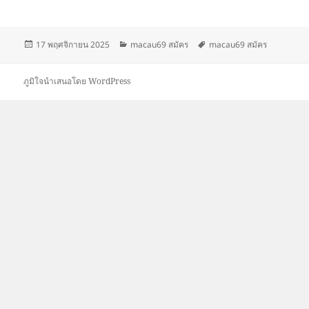
เขียน
หมวด
ป้าย
17 พฤศจิกายน 2025
macau69 สมัคร
macau69 สมัคร
เมื่อ
หมู่
กำกับ
ภูมิใจนำเสนอโดย WordPress